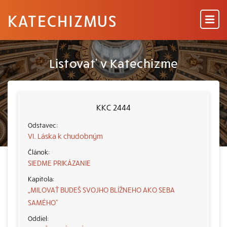
KATECHIZMUS
Listovať v Katechizme
KKC 2444
VI. Láska k chudobným
SIEDME PRIKÁZANIE
„MILOVAŤ BUDEŠ SVOJHO BLÍŽNEHO AKO SEBA
SAMÉHO“