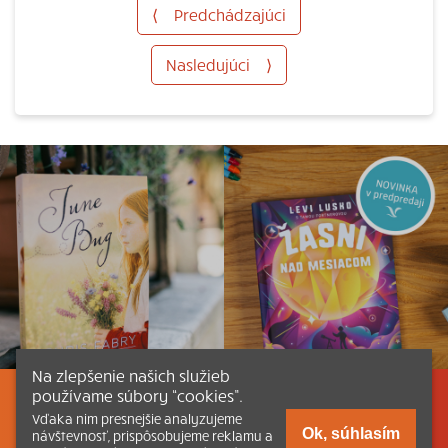
⟨
Predchádzajúci
Nasledujúci
⟩
Na zlepšenie našich služieb
používame súbory “cookies”.
Listovať
Obsah
Dokumenty a články
Vďaka nim presnejšie analyzujeme
Ok, súhlasím
návštevnosť, prispôsobujeme reklamu a