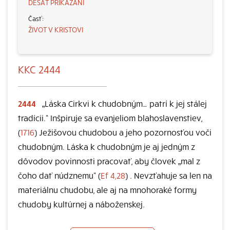
DESAŤ PRIKÁZANÍ
ŽIVOT V KRISTOVI
KKC 2444
2444
„Láska Cirkvi k chudobným… patrí k jej stálej
tradícii.“ Inšpiruje sa evanjeliom blahoslavenstiev,
(
1716
) Ježišovou chudobou a jeho pozornosťou voči
chudobným. Láska k chudobným je aj jedným z
dôvodov povinnosti pracovať, aby človek „mal z
čoho dať núdznemu“ (
Ef 4,28
) . Nevzťahuje sa len na
materiálnu chudobu, ale aj na mnohoraké formy
chudoby kultúrnej a náboženskej.