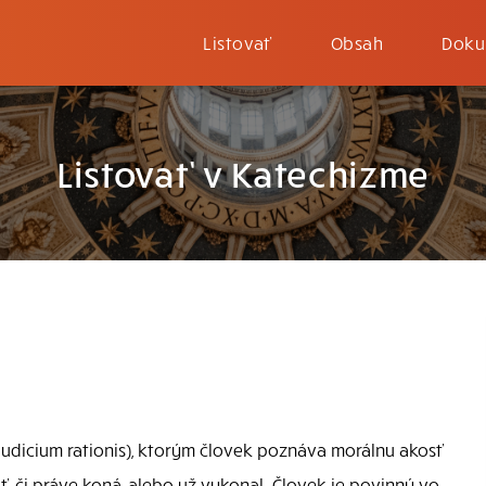
Listovať
Obsah
Doku
Listovať v Katechizme
udicium rationis), ktorým človek poznáva morálnu akosť
ť, či práve koná, alebo už vykonal. Človek je povinný vo