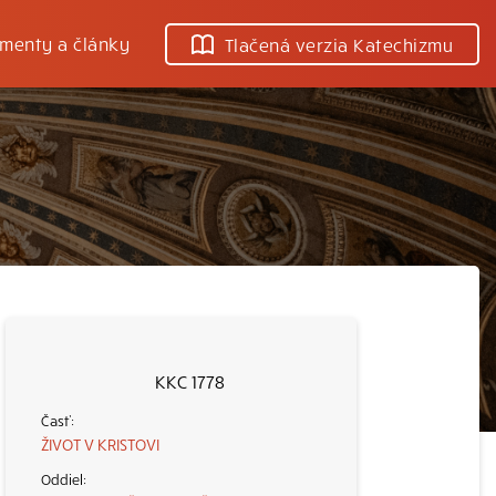
menty a články
Tlačená verzia Katechizmu
KKC 1778
ŽIVOT V KRISTOVI