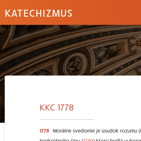
KATECHIZMUS
KKC 1778
1778
Morálne svedomie je úsudok rozumu (i
konkrétneho činu, (
1749
) ktorý hodlá vykona