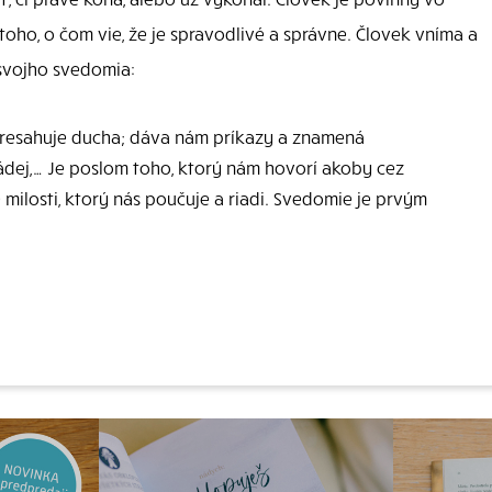
 toho, o čom vie, že je spravodlivé a správne. Človek vníma a
svojho svedomia:
presahuje ducha; dáva nám príkazy a znamená
ádej,… Je poslom toho, ktorý nám hovorí akoby cez
 milosti, ktorý nás poučuje a riadi. Svedomie je prvým