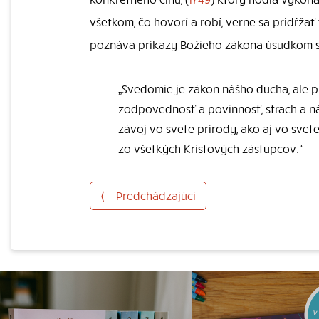
všetkom, čo hovorí a robí, verne sa pridŕžať
poznáva príkazy Božieho zákona úsudkom 
„Svedomie je zákon nášho ducha, ale 
zodpovednosť a povinnosť, strach a n
závoj vo svete prírody, ako aj vo svete
zo všetkých Kristových zástupcov.“
⟨
Predchádzajúci