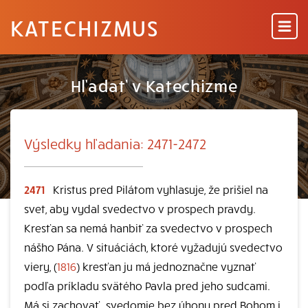
KATECHIZMUS
Hľadať v Katechizme
Výsledky hľadania: 2471-2472
2471
Kristus pred Pilátom vyhlasuje, že prišiel na
svet, aby vydal svedectvo v prospech pravdy.
Kresťan sa nemá hanbiť za svedectvo v prospech
nášho Pána. V situáciách, ktoré vyžadujú svedectvo
viery, (
1816
) kresťan ju má jednoznačne vyznať
podľa príkladu svätého Pavla pred jeho sudcami.
Má si zachovať „svedomie bez úhony pred Bohom i