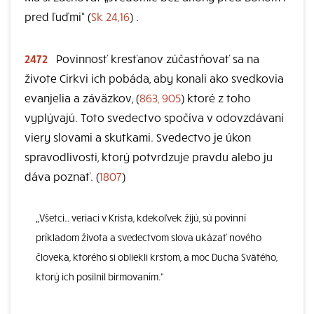
pred ľuďmi“ (
Sk 24,16
) .
2472
Povinnosť kresťanov zúčastňovať sa na
živote Cirkvi ich pobáda, aby konali ako svedkovia
evanjelia a záväzkov, (
863, 905
) ktoré z toho
vyplývajú. Toto svedectvo spočíva v odovzdávaní
viery slovami a skutkami. Svedectvo je úkon
spravodlivosti, ktorý potvrdzuje pravdu alebo ju
dáva poznať. (
1807
)
„Všetci… veriaci v Krista, kdekoľvek žijú, sú povinní
príkladom života a svedectvom slova ukázať nového
človeka, ktorého si obliekli krstom, a moc Ducha Svätého,
ktorý ich posilnil birmovaním.“