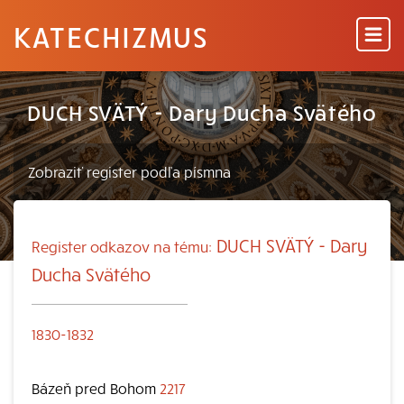
KATECHIZMUS
DUCH SVÄTÝ - Dary Ducha Svätého
DUCH SVÄTÝ - Dary
Register odkazov na tému:
Ducha Svätého
1830-1832
Bázeň pred Bohom
2217