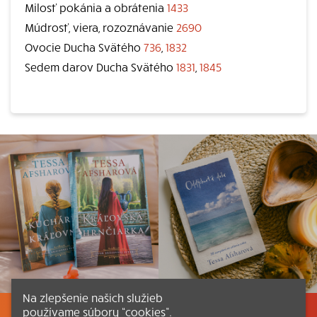
Milosť pokánia a obrátenia
1433
Múdrosť, viera, rozoznávanie
2690
Ovocie Ducha Svätého
736
,
1832
Sedem darov Ducha Svätého
1831
,
1845
Na zlepšenie našich služieb
používame súbory “cookies”.