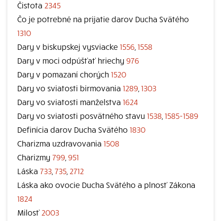
Čistota
2345
Čo je potrebné na prijatie darov Ducha Svätého
1310
Dary v biskupskej vysviacke
1556
,
1558
Dary v moci odpúšťať hriechy
976
Dary v pomazaní chorých
1520
Dary vo sviatosti birmovania
1289
,
1303
Dary vo sviatosti manželstva
1624
Dary vo sviatosti posvätného stavu
1538
,
1585-1589
Definícia darov Ducha Svätého
1830
Charizma uzdravovania
1508
Charizmy
799
,
951
Láska
733
,
735
,
2712
Láska ako ovocie Ducha Svätého a plnosť Zákona
1824
Milosť
2003