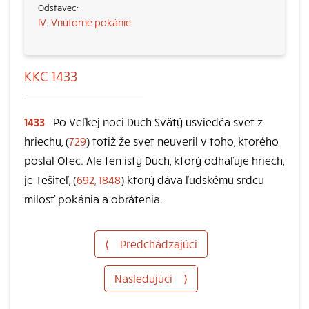
IV. Vnútorné pokánie
KKC 1433
1433
Po Veľkej noci Duch Svätý usviedča svet z
hriechu, (
729
) totiž že svet neuveril v toho, ktorého
poslal Otec. Ale ten istý Duch, ktorý odhaľuje hriech,
je Tešiteľ, (
692, 1848
) ktorý dáva ľudskému srdcu
milosť pokánia a obrátenia.
⟨
Predchádzajúci
Nasledujúci
⟩