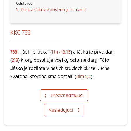
V. Duch a Cirkev v posledných časoch
KKC 733
733
„Boh je láska“ (
1Jn 4,8.16
) a láska je prvý dar,
(
218
) ktorý obsahuje všetky ostatné dary. Táto
„láska je rozliata v našich srdciach skrze Ducha
Svätého, ktorého sme dostali“ (
Rim 5,5
) .
⟨
Predchádzajúci
Nasledujúci
⟩