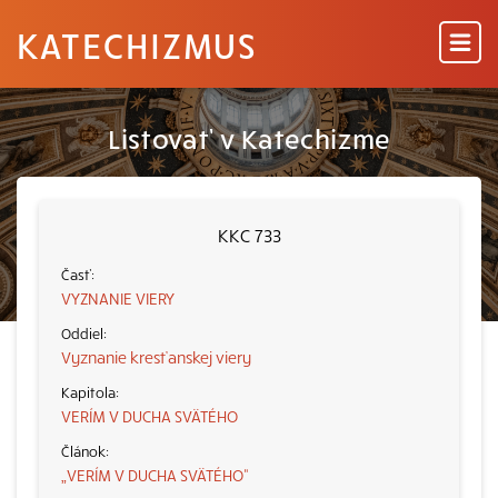
KATECHIZMUS
Listovať v Katechizme
KKC 733
VYZNANIE VIERY
Vyznanie kresťanskej viery
VERÍM V DUCHA SVÄTÉHO
„VERÍM V DUCHA SVÄTÉHO“