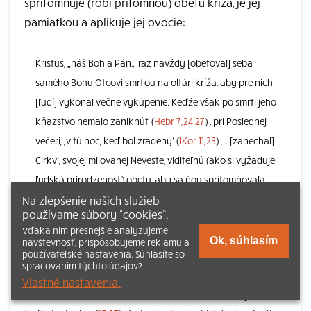
sprítomňuje (robí prítomnou) obetu kríža, je jej
pamiatkou a aplikuje jej ovocie:
Kristus, „náš Boh a Pán… raz navždy [obetoval] seba
samého Bohu Otcovi smrťou na oltári kríža, aby pre nich
[ľudí] vykonal večné vykúpenie. Keďže však po smrti jeho
kňazstvo nemalo zaniknúť (
Hebr 7,24.27
) , pri Poslednej
večeri, ,v tú noc, keď bol zradený‘ (
1Kor 11,23
) ,… [zanechal]
Cirkvi, svojej milovanej Neveste, viditeľnú (ako si vyžaduje
ľudská prirodzenosť) obetu, aby sa ňou sprítomňovala
Na zlepšenie našich služieb
krvavá [obeta], ktorá sa mala raz navždy uskutočniť na
používame súbory “cookies”.
kríži, aby jej pamiatka zostala až do konca sveta a aby sa
Vďaka nim presnejšie analyzujeme
jej spásna sila aplikovala na odpustenie hriechov, ktorých
Ok, súhlasím
návštevnosť, prispôsobujeme reklamu a
používateľské nastavenia. Súhlasíte so
sa každodenne dopúšťame.“
spracovaním týchto údajov?
Vlastné nastavenia.
1367
Kristova obeta a obeta Eucharistie sú jedna