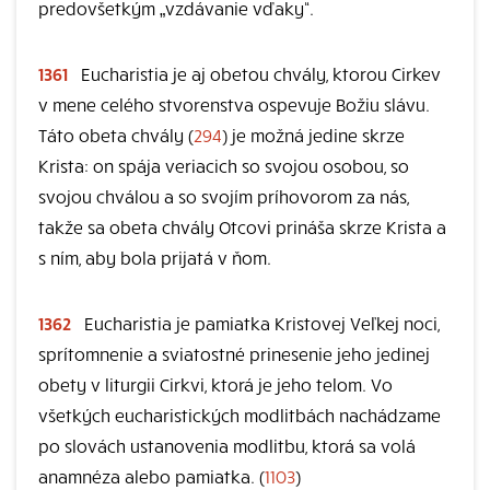
predovšetkým „vzdávanie vďaky“.
1361
Eucharistia je aj obetou chvály, ktorou Cirkev
v mene celého stvorenstva ospevuje Božiu slávu.
Táto obeta chvály (
294
) je možná jedine skrze
Krista: on spája veriacich so svojou osobou, so
svojou chválou a so svojím príhovorom za nás,
takže sa obeta chvály Otcovi prináša skrze Krista a
s ním, aby bola prijatá v ňom.
1362
Eucharistia je pamiatka Kristovej Veľkej noci,
sprítomnenie a sviatostné prinesenie jeho jedinej
obety v liturgii Cirkvi, ktorá je jeho telom. Vo
všetkých eucharistických modlitbách nachádzame
po slovách ustanovenia modlitbu, ktorá sa volá
anamnéza alebo pamiatka. (
1103
)