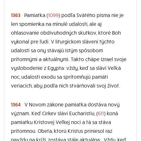
1363
Pamiatka (
1099
) podľa Svätého písma nie je
len spomienka na minulé udalosti, ale aj
ohlasovanie obdivuhodných skutkov, ktoré Boh
vykonal pre ľudí. V liturgickom slávení týchto
udalostí sa ony stávajú istým spôsobom
prítomnými a aktuálnymi. Takto chápe Izrael svoje
vyslobodenie z Egypta: vždy, keď sa slávi Veľká
noc, udalosti exodu sa sprítomňujú pamäti
veriacich, aby podľa nich stvárňovali svoj život.
1364
V Novom zákone pamiatka dostáva nový
význam. Keď Cirkev slávi Eucharistiu, (
611
) koná
pamiatku Kristovej Veľkej noci a tá sa stáva
prítomnou. Obeta, ktorú Kristus priniesol raz
navždy na kríži, zostáva stále aktuálna: „Vždy, keď