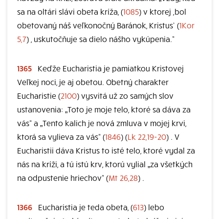
sa na oltári slávi obeta kríža, (
1085
) v ktorej ,bol
obetovaný náš veľkonočný Baránok, Kristus‘ (
1Kor
5,7
) , uskutočňuje sa dielo nášho vykúpenia.“
1365
Keďže Eucharistia je pamiatkou Kristovej
Veľkej noci, je aj obetou. Obetný charakter
Eucharistie (
2100
) vysvitá už zo samých slov
ustanovenia: „Toto je moje telo, ktoré sa dáva za
vás“ a „Tento kalich je nová zmluva v mojej krvi,
ktorá sa vylieva za vás“ (
1846
) (
Lk 22,19-20
) . V
Eucharistii dáva Kristus to isté telo, ktoré vydal za
nás na kríži, a tú istú krv, ktorú vylial „za všetkých
na odpustenie hriechov“ (
Mt 26,28
) .
1366
Eucharistia je teda obeta, (
613
) lebo