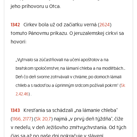
jeho príhovoru u Otca.
1342
Cirkev bola už od začiatku verná (
2624
)
tomuto Pánovmu príkazu. O jeruzalemskej cirkvi sa
hovorí:
„Vytrvalo sa zúčastňovali na učení apoštolov a na
bratskom spoločenstve, na lámaní chleba a na modlitbách…
Deň čo deň svorne zotrvávali v chráme, po domoch lámali
chlieb a s radosťou a úprimným srdcom požívali pokrm“ (
Sk
2,42.46
) .
1343
Kresťania sa schádzali „na lámanie chleba“
(
1166, 2177
) (
Sk 20,7
) najmä „v prvý deň týždňa“, čiže
v nedeľu, v deň Ježišovho zmŕtvychvstania. Od tých
čias sa až po naše dni pokračuje v slávení