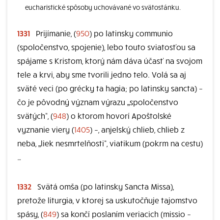
eucharistické spôsoby uchovávané vo svätostánku.
1331
Prijímanie, (
950
) po latinsky communio
(spoločenstvo, spojenie), lebo touto sviatosťou sa
spájame s Kristom, ktorý nám dáva účasť na svojom
tele a krvi, aby sme tvorili jedno telo. Volá sa aj
sväté veci (po grécky ta hagia; po latinsky sancta) –
čo je pôvodný význam výrazu „spoločenstvo
svätých“, (
948
) o ktorom hovorí Apoštolské
vyznanie viery (
1405
) –, anjelský chlieb, chlieb z
neba, „liek nesmrtelňosti“, viatikum (pokrm na cestu)
…
1332
Svätá omša (po latinsky Sancta Missa),
pretože liturgia, v ktorej sa uskutočňuje tajomstvo
spásy, (
849
) sa končí poslaním veriacich (missio –