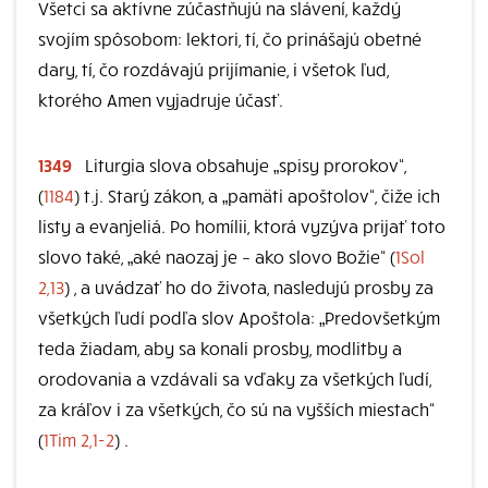
Všetci sa aktívne zúčastňujú na slávení, každý
svojím spôsobom: lektori, tí, čo prinášajú obetné
dary, tí, čo rozdávajú prijímanie, i všetok ľud,
ktorého Amen vyjadruje účasť.
1349
Liturgia slova obsahuje „spisy prorokov“,
(
1184
) t.j. Starý zákon, a „pamäti apoštolov“, čiže ich
listy a evanjeliá. Po homílii, ktorá vyzýva prijať toto
slovo také, „aké naozaj je – ako slovo Božie“ (
1Sol
2,13
) , a uvádzať ho do života, nasledujú prosby za
všetkých ľudí podľa slov Apoštola: „Predovšetkým
teda žiadam, aby sa konali prosby, modlitby a
orodovania a vzdávali sa vďaky za všetkých ľudí,
za kráľov i za všetkých, čo sú na vyšších miestach“
(
1Tim 2,1-2
) .