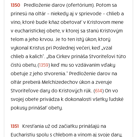
1350
Predloženie darov (ofertórium). Potom sa
prinesú na oltár – niekedy aj v sprievode – chlieb a
víno, ktoré bude kňaz obetovať v Kristovom mene
v eucharistickej obete, v ktorej sa stanú Kristovým
telom a jeho krvou. Je to ten istý úkon, ktorý
vykonal Kristus pri Poslednej večeri, keď „vzal
chlieb a kalich“. „Iba Cirkev prináša Stvoriteľovi túto
čistú obetu, (
1359
) keď mu so vzdávaním vďaky
obetuje z jeho stvorenia.“ Predloženie darov na
oltár preberá Melchizedechov úkon a zveruje
Stvoriteľove dary do Kristových rúk. (
614
) On vo
svojej obete privádza k dokonalosti všetky ľudské
pokusy prinášať obety.
1351
Kresťania už od začiatku prinášajú na
Eucharistiu spolu s chlebom a vínom aj svoje dary,