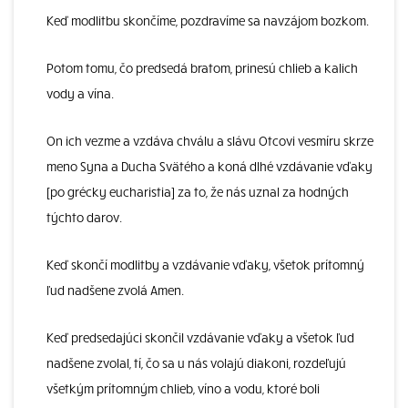
Keď modlitbu skončíme, pozdravíme sa navzájom bozkom.
Potom tomu, čo predsedá bratom, prinesú chlieb a kalich
vody a vína.
On ich vezme a vzdáva chválu a slávu Otcovi vesmíru skrze
meno Syna a Ducha Svätého a koná dlhé vzdávanie vďaky
[po grécky eucharistia] za to, že nás uznal za hodných
týchto darov.
Keď skončí modlitby a vzdávanie vďaky, všetok prítomný
ľud nadšene zvolá Amen.
Keď predsedajúci skončil vzdávanie vďaky a všetok ľud
nadšene zvolal, tí, čo sa u nás volajú diakoni, rozdeľujú
všetkým prítomným chlieb, víno a vodu, ktoré boli