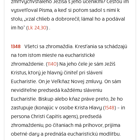
zmŕtvychvstalého Ježiša s jeho učeníkmi? Cestou im
vysvetľoval Písma, a keď si potom sadol s nimi k
stolu, „vzal chlieb a dobrorečil, lámal ho a podával
im ho“ (
Lk 24,30
) .
1348
Všetci sa zhromaždia. Kresťania sa schádzajú
na tom istom mieste na eucharistické
zhromaždenie. (
1140
) Na jeho čele je sám Ježiš
Kristus, ktorý je hlavný činiteľ pri slávení
Eucharistie. On je Veľkňaz Novej zmluvy. On sám
neviditeľne predsedá každému sláveniu
Eucharistie. Biskup alebo kňaz práve preto, že ho
zastupuje (konajúc v osobe Krista Hlavy (
1548
) – in
persona Christi Capitis agens), predsedá
zhromaždeniu, po čítaniach má príhovor, prijíma
obetné dary a prednáša eucharistickú modlitbu.