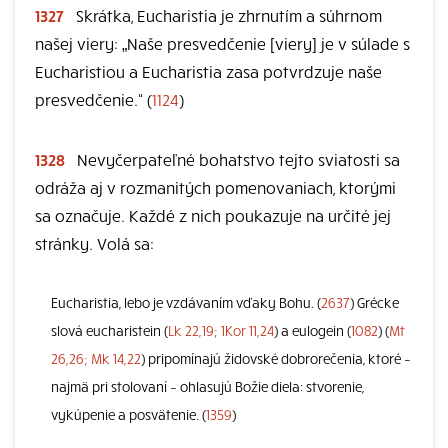
1327
Skrátka, Eucharistia je zhrnutím a súhrnom
našej viery: „Naše presvedčenie [viery] je v súlade s
Eucharistiou a Eucharistia zasa potvrdzuje naše
presvedčenie.“ (
1124
)
1328
Nevyčerpateľné bohatstvo tejto sviatosti sa
odráža aj v rozmanitých pomenovaniach, ktorými
sa označuje. Každé z nich poukazuje na určité jej
stránky. Volá sa:
Eucharistia, lebo je vzdávaním vďaky Bohu. (
2637
) Grécke
slová eucharistein (
Lk 22,19; 1Kor 11,24
) a eulogein (
1082
) (
Mt
26,26; Mk 14,22
) pripomínajú židovské dobrorečenia, ktoré –
najmä pri stolovaní – ohlasujú Božie diela: stvorenie,
vykúpenie a posvätenie. (
1359
)