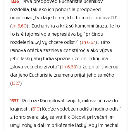
1336
Prvá predpoveď Eucharistie učeníkov
rozdelila, tak ako ich pohoršila predpoveď
umučenia: „Tvrdá je to reč, kto to môže počúvať?!“
(
Jn 6,60
) . Eucharistia a kríž sú kameňmi úrazu. Je to
to isté tajomstvo a neprestáva byť príčinou
rozdelenia. „Aj vy chcete odísť?“ (
Jn 6,67
) . Táto
Pánova otázka zaznieva cez stáročia ako výzva
jeho lásky, aby ľudia spoznali, že on jediný má
„slová večného života“ (
Jn 6,68
) a že prijať s vierou
dar jeho Eucharistie znamená prijať jeho samého.
(
1327
)
1337
Pretože Pán miloval svojich, miloval ich až do
krajnosti. (
610
) Keďže vedel, že nadišla hodina odísť
z tohto sveta, aby sa vrátil k Otcovi, pri večeri im
umyl nohy a dal im prikázanie lásky. Aby im nechal