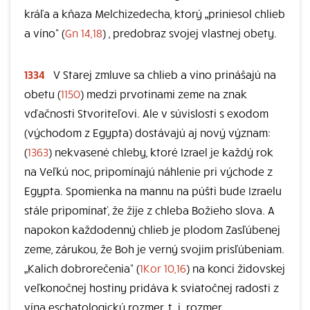
kráľa a kňaza Melchizedecha, ktorý „priniesol chlieb
a víno“ (
Gn 14,18
) , predobraz svojej vlastnej obety.
1334
V Starej zmluve sa chlieb a víno prinášajú na
obetu (
1150
) medzi prvotinami zeme na znak
vďačnosti Stvoriteľovi. Ale v súvislosti s exodom
(východom z Egypta) dostávajú aj nový význam:
(
1363
) nekvasené chleby, ktoré Izrael je každý rok
na Veľkú noc, pripomínajú náhlenie pri východe z
Egypta. Spomienka na mannu na púšti bude Izraelu
stále pripomínať, že žije z chleba Božieho slova. A
napokon každodenný chlieb je plodom Zasľúbenej
zeme, zárukou, že Boh je verný svojim prisľúbeniam.
„Kalich dobrorečenia“ (
1Kor 10,16
) na konci židovskej
veľkonočnej hostiny pridáva k sviatočnej radosti z
vína eschatologický rozmer, t. j. rozmer