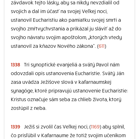
závdavok tejto lásky, aby sa nikdy nevzdialil od
svojich a dal im účasť na svojej Veľkej noci,
ustanovil Eucharistiu ako pamiatku svojej smrti a
svojho zmŕtvychvstania a prikázal ju sláviť až do
svojho návratu svojim apoštolom, „ktorých vtedy
ustanovil za kňazov Nového zákona“. (
611
)
1338
Tri synoptické evanjeliá a svätý Pavol nám
odovzdali opis ustanovenia Eucharistie. Svätý Ján
zasa uvádza Ježišove slová v kafarnaumskej
synagóge, ktoré pripravujú ustanovenie Eucharistie:
Kristus označuje sám seba za chlieb života, ktorý
zostúpil z neba.
1339
Ježiš si zvolil čas Veľkej noci, (
1169
) aby splnil,
čo prisľúbil v Kafarnaume že totiž svojim učeníkom