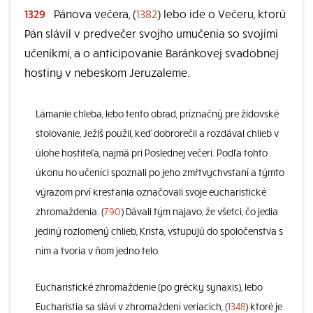
1329
Pánova večera, (
1382
) lebo ide o Večeru, ktorú
Pán slávil v predvečer svojho umučenia so svojimi
učeníkmi, a o anticipovanie Baránkovej svadobnej
hostiny v nebeskom Jeruzaleme.
Lámanie chleba, lebo tento obrad, príznačný pre židovské
stolovanie, Ježiš použil, keď dobrorečil a rozdával chlieb v
úlohe hostiteľa, najmä pri Poslednej večeri. Podľa tohto
úkonu ho učeníci spoznali po jeho zmŕtvychvstaní a týmto
výrazom prví kresťania označovali svoje eucharistické
zhromaždenia. (
790
) Dávali tým najavo, že všetci, čo jedia
jediný rozlomený chlieb, Krista, vstupujú do spoločenstva s
ním a tvoria v ňom jedno telo.
Eucharistické zhromaždenie (po grécky synaxis), lebo
Eucharistia sa slávi v zhromaždení veriacich, (
1348
) ktoré je