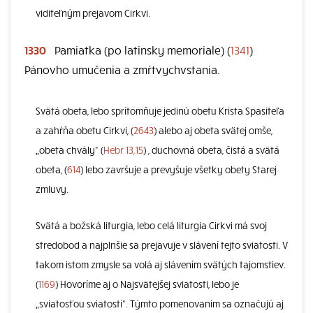
viditeľným prejavom Cirkvi.
1330
Pamiatka (po latinsky memoriale) (
1341
)
Pánovho umučenia a zmŕtvychvstania.
Svätá obeta, lebo sprítomňuje jedinú obetu Krista Spasiteľa
a zahŕňa obetu Cirkvi, (
2643
) alebo aj obeta svätej omše,
„obeta chvály“ (
Hebr 13,15
) , duchovná obeta, čistá a svätá
obeta, (
614
) lebo završuje a prevyšuje všetky obety Starej
zmluvy.
Svätá a božská liturgia, lebo celá liturgia Cirkvi má svoj
stredobod a najplnšie sa prejavuje v slávení tejto sviatosti. V
takom istom zmysle sa volá aj slávením svätých tajomstiev.
(
1169
) Hovoríme aj o Najsvätejšej sviatosti, lebo je
„sviatosťou sviatostí“. Týmto pomenovaním sa označujú aj