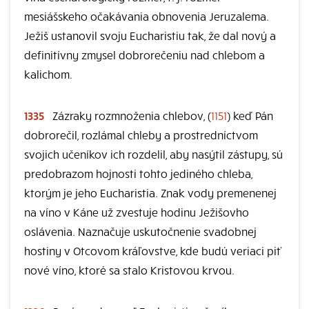
mesiášskeho očakávania obnovenia Jeruzalema.
Ježiš ustanovil svoju Eucharistiu tak, že dal nový a
definitívny zmysel dobrorečeniu nad chlebom a
kalichom.
1335
Zázraky rozmnoženia chlebov, (
1151
) keď Pán
dobrorečil, rozlámal chleby a prostredníctvom
svojich učeníkov ich rozdelil, aby nasýtil zástupy, sú
predobrazom hojnosti tohto jediného chleba,
ktorým je jeho Eucharistia. Znak vody premenenej
na víno v Káne už zvestuje hodinu Ježišovho
oslávenia. Naznačuje uskutočnenie svadobnej
hostiny v Otcovom kráľovstve, kde budú veriaci piť
nové víno, ktoré sa stalo Kristovou krvou.