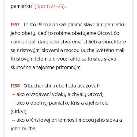
pamiatku“ (
1Kor 11,24-25
) .
1357
Tento Pánov príkaz plníme slávením pamiatky
jeho obety. Keď to robíme, obetujeme Otcovi, čo
nám on dal: dary jeho stvorenia, chlieb a víno, ktoré
sa Kristovými slovami a mocou Ducha Svätého stali
Kristovým telom a krvou; takto sa Kristus stáva
skutočne a tajomne prítomným.
1358
O Eucharistii treba teda uvažovať:
—
ako o vzdávaní vďaky a chvály Otcovi;
—
ako o obetnej pamiatke Krista a jeho tela
(Cirkvi);
—
ako o Kristovej prítomnosti mocou jeho slova a
jeho Ducha.