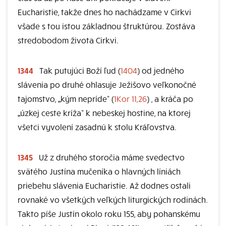
Eucharistie, takže dnes ho nachádzame v Cirkvi
všade s tou istou základnou štruktúrou. Zostáva
stredobodom života Cirkvi.
1344
Tak putujúci Boží ľud (
1404
) od jedného
slávenia po druhé ohlasuje Ježišovo veľkonočné
tajomstvo, „kým nepríde“ (
1Kor 11,26
) , a kráča po
„úzkej ceste kríža“ k nebeskej hostine, na ktorej
všetci vyvolení zasadnú k stolu Kráľovstva.
1345
Už z druhého storočia máme svedectvo
svätého Justína mučeníka o hlavných líniách
priebehu slávenia Eucharistie. Až dodnes ostali
rovnaké vo všetkých veľkých liturgických rodinách.
Takto píše Justín okolo roku 155, aby pohanskému