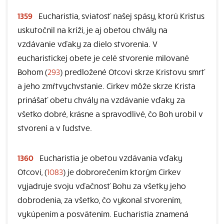
1359
Eucharistia, sviatosť našej spásy, ktorú Kristus
uskutočnil na kríži, je aj obetou chvály na
vzdávanie vďaky za dielo stvorenia. V
eucharistickej obete je celé stvorenie milované
Bohom (
293
) predložené Otcovi skrze Kristovu smrť
a jeho zmŕtvychvstanie. Cirkev môže skrze Krista
prinášať obetu chvály na vzdávanie vďaky za
všetko dobré, krásne a spravodlivé, čo Boh urobil v
stvorení a v ľudstve.
1360
Eucharistia je obetou vzdávania vďaky
Otcovi, (
1083
) je dobrorečením ktorým Cirkev
vyjadruje svoju vďačnosť Bohu za všetky jeho
dobrodenia, za všetko, čo vykonal stvorením,
vykúpením a posvätením. Eucharistia znamená