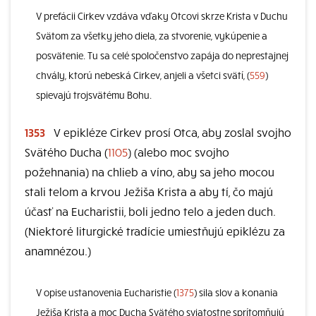
V prefácii Cirkev vzdáva vďaky Otcovi skrze Krista v Duchu
Svätom za všetky jeho diela, za stvorenie, vykúpenie a
posvätenie. Tu sa celé spoločenstvo zapája do neprestajnej
chvály, ktorú nebeská Cirkev, anjeli a všetci svätí, (
559
)
spievajú trojsvätému Bohu.
1353
V epikléze Cirkev prosí Otca, aby zoslal svojho
Svätého Ducha (
1105
) (alebo moc svojho
požehnania) na chlieb a víno, aby sa jeho mocou
stali telom a krvou Ježiša Krista a aby tí, čo majú
účasť na Eucharistii, boli jedno telo a jeden duch.
(Niektoré liturgické tradície umiestňujú epiklézu za
anamnézou.)
V opise ustanovenia Eucharistie (
1375
) sila slov a konania
Ježiša Krista a moc Ducha Svätého sviatostne sprítomňujú