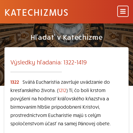
KATECHIZMUS
Hľadať v Katechizme
Výsledky hľadania: 1322-1419
1322
Svätá Eucharistia završuje uvádzanie do
kresťanského života. (
1212
) Tí, čo boli krstom
povýšení na hodnosť kráľovského kňazstva a
birmovaním hlbšie pripodobnení Kristovi,
prostredníctvom Eucharistie majú s celým
spoločenstvom účasť na samej Pánovej obete.