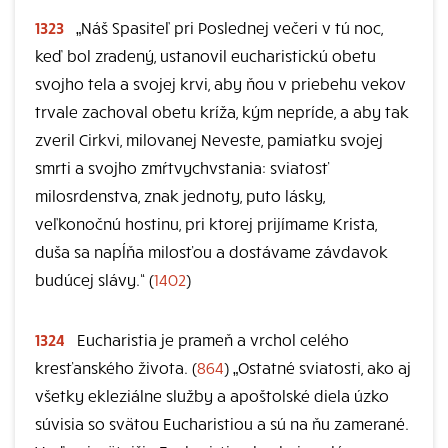
1323
„Náš Spasiteľ pri Poslednej večeri v tú noc,
keď bol zradený, ustanovil eucharistickú obetu
svojho tela a svojej krvi, aby ňou v priebehu vekov
trvale zachoval obetu kríža, kým nepríde, a aby tak
zveril Cirkvi, milovanej Neveste, pamiatku svojej
smrti a svojho zmŕtvychvstania: sviatosť
milosrdenstva, znak jednoty, puto lásky,
veľkonočnú hostinu, pri ktorej prijímame Krista,
duša sa napĺňa milosťou a dostávame závdavok
budúcej slávy.“ (
1402
)
1324
Eucharistia je prameň a vrchol celého
kresťanského života. (
864
) „Ostatné sviatosti, ako aj
všetky ekleziálne služby a apoštolské diela úzko
súvisia so svätou Eucharistiou a sú na ňu zamerané.