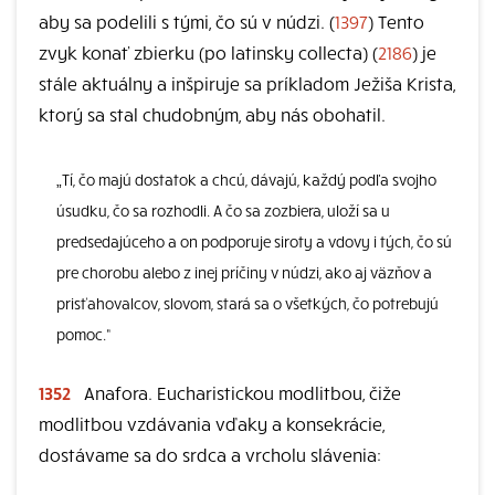
aby sa podelili s tými, čo sú v núdzi. (
1397
) Tento
zvyk konať zbierku (po latinsky collecta) (
2186
) je
stále aktuálny a inšpiruje sa príkladom Ježiša Krista,
ktorý sa stal chudobným, aby nás obohatil.
„Tí, čo majú dostatok a chcú, dávajú, každý podľa svojho
úsudku, čo sa rozhodli. A čo sa zozbiera, uloží sa u
predsedajúceho a on podporuje siroty a vdovy i tých, čo sú
pre chorobu alebo z inej príčiny v núdzi, ako aj väzňov a
prisťahovalcov, slovom, stará sa o všetkých, čo potrebujú
pomoc.“
1352
Anafora. Eucharistickou modlitbou, čiže
modlitbou vzdávania vďaky a konsekrácie,
dostávame sa do srdca a vrcholu slávenia: