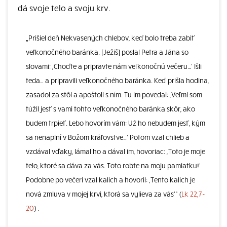
dá svoje telo a svoju krv.
„Prišiel deň Nekvasených chlebov, keď bolo treba zabiť
veľkonočného baránka. [Ježiš] poslal Petra a Jána so
slovami: ,Choďte a pripravte nám veľkonočnú večeru…‘ Išli
teda… a pripravili veľkonočného baránka. Keď prišla hodina,
zasadol za stôl a apoštoli s ním. Tu im povedal: ,Veľmi som
túžil jesť s vami tohto veľkonočného baránka skôr, ako
budem trpieť. Lebo hovorím vám: Už ho nebudem jesť, kým
sa nenaplní v Božom kráľovstve…‘ Potom vzal chlieb a
vzdával vďaky, lámal ho a dával im, hovoriac: ,Toto je moje
telo, ktoré sa dáva za vás. Toto robte na moju pamiatku!‘
Podobne po večeri vzal kalich a hovoril: ,Tento kalich je
nová zmluva v mojej krvi, ktorá sa vylieva za vás‘“ (
Lk 22,7-
20
) .