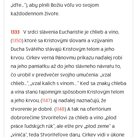
„iďte…“), aby plnili Božiu vôľu vo svojom
každodennom živote.
1333
V srdci slávenia Eucharistie je chlieb a víno,
(
1350
) ktoré sa Kristovými slovami a vzývaním
Ducha Svätého stávajú Kristovým telom a jeho
krvou. Cirkev verná Pánovmu príkazu naďalej robí
na jeho pamiatku až do jeho slávneho návratu to,
čo urobil v predvečer svojho umučenia: „vzal
chlieb…“, „vzal kalich s vínom...“ Keď sa znaky chleba
a vína stanú tajomným spôsobom Kristovým telom
a jeho krvou, (
1147
) aj naďalej naznačujú, že
stvorenie je dobré. (
1148
) A tak na ofertórium
dobrorečíme Stvoriteľovi za chlieb a víno „plod
práce ľudských rúk“, ale ešte prv „plod zeme“ a
„viniča“, teda Stvoriteľove dary. Cirkev vidí v úkone