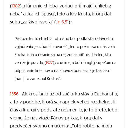
(
1382
) a lámanie chleba, veriaci prijímajú „chlieb z
neba“ a „kalich spásy“, telo a krv Krista, ktorý dal
seba „za život sveta“ (
Jn 6,51
) :
Pretože tento chlieb a toto víno boli podľa starodávneho
vyjadrenia „eucharistizované“, „tento pokrm sa u nás volá
Eucharistia a nesmie sa na nej zúčastniť nik, iba ten, kto
verí, že je pravda, (
1327
) čo učíme, a bol obmytý kúpeľom na
odpustenie hriechov a na znovuzrodenie a žije tak, ako
[nám] to zanechal Kristus“.
1356
Ak kresťania už od začiatku slávia Eucharistiu,
a to v podobe, ktorá sa napriek veľkej rozdielnosti
čias a liturgií v podstate nezmenila, je to preto, lebo
vieme, že nás viaže Pánov príkaz, ktorý dal v
predvečer svojho umučenia: „Toto robte na moju