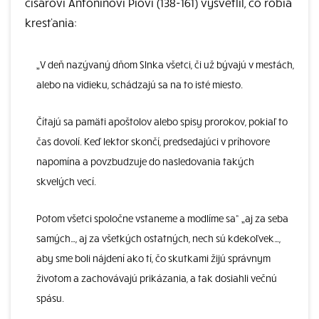
cisárovi Antoninovi Piovi (138-161) vysvetlil, čo robia
kresťania:
„V deň nazývaný dňom Slnka všetci, či už bývajú v mestách,
alebo na vidieku, schádzajú sa na to isté miesto.
Čítajú sa pamäti apoštolov alebo spisy prorokov, pokiaľ to
čas dovolí. Keď lektor skončí, predsedajúci v príhovore
napomína a povzbudzuje do nasledovania takých
skvelých vecí.
Potom všetci spoločne vstaneme a modlíme sa“ „aj za seba
samých…, aj za všetkých ostatných, nech sú kdekoľvek…,
aby sme boli nájdení ako tí, čo skutkami žijú správnym
životom a zachovávajú prikázania, a tak dosiahli večnú
spásu.