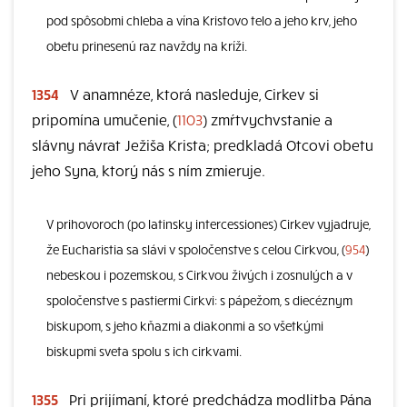
pod spôsobmi chleba a vína Kristovo telo a jeho krv, jeho
obetu prinesenú raz navždy na kríži.
1354
V anamnéze, ktorá nasleduje, Cirkev si
pripomína umučenie, (
1103
) zmŕtvychvstanie a
slávny návrat Ježiša Krista; predkladá Otcovi obetu
jeho Syna, ktorý nás s ním zmieruje.
V prihovoroch (po latinsky intercessiones) Cirkev vyjadruje,
že Eucharistia sa slávi v spoločenstve s celou Cirkvou, (
954
)
nebeskou i pozemskou, s Cirkvou živých i zosnulých a v
spoločenstve s pastiermi Cirkvi: s pápežom, s diecéznym
biskupom, s jeho kňazmi a diakonmi a so všetkými
biskupmi sveta spolu s ich cirkvami.
1355
Pri prijímaní, ktoré predchádza modlitba Pána