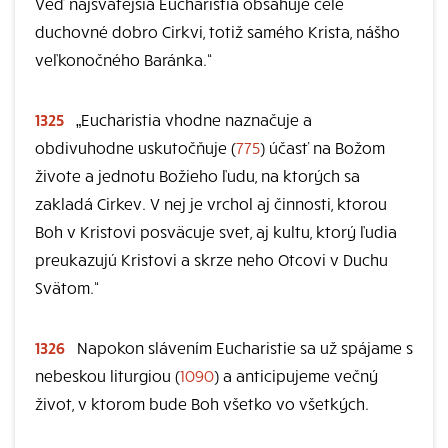
Veď najsvätejšia Eucharistia obsahuje celé
duchovné dobro Cirkvi, totiž samého Krista, nášho
veľkonočného Baránka.“
1325
„Eucharistia vhodne naznačuje a
obdivuhodne uskutočňuje (
775
) účasť na Božom
živote a jednotu Božieho ľudu, na ktorých sa
zakladá Cirkev. V nej je vrchol aj činnosti, ktorou
Boh v Kristovi posväcuje svet, aj kultu, ktorý ľudia
preukazujú Kristovi a skrze neho Otcovi v Duchu
Svätom.“
1326
Napokon slávením Eucharistie sa už spájame s
nebeskou liturgiou (
1090
) a anticipujeme večný
život, v ktorom bude Boh všetko vo všetkých.