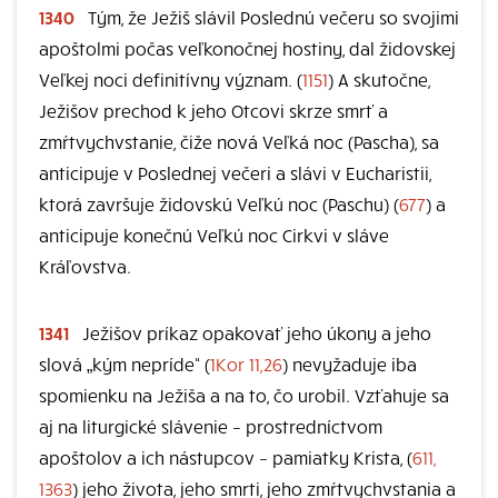
1340
Tým, že Ježiš slávil Poslednú večeru so svojimi
apoštolmi počas veľkonočnej hostiny, dal židovskej
Veľkej noci definitívny význam. (
1151
) A skutočne,
Ježišov prechod k jeho Otcovi skrze smrť a
zmŕtvychvstanie, čiže nová Veľká noc (Pascha), sa
anticipuje v Poslednej večeri a slávi v Eucharistii,
ktorá završuje židovskú Veľkú noc (Paschu) (
677
) a
anticipuje konečnú Veľkú noc Cirkvi v sláve
Kráľovstva.
1341
Ježišov príkaz opakovať jeho úkony a jeho
slová „kým nepríde“ (
1Kor 11,26
) nevyžaduje iba
spomienku na Ježiša a na to, čo urobil. Vzťahuje sa
aj na liturgické slávenie – prostredníctvom
apoštolov a ich nástupcov – pamiatky Krista, (
611,
1363
) jeho života, jeho smrti, jeho zmŕtvychvstania a