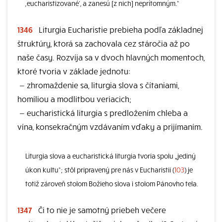
,eucharistizované‘, a zanesú [z nich] neprítomným.“
1346
Liturgia Eucharistie prebieha podľa základnej
štruktúry, ktorá sa zachovala cez stáročia až po
naše časy. Rozvíja sa v dvoch hlavných momentoch,
ktoré tvoria v základe jednotu:
—
zhromaždenie sa, liturgia slova s čítaniami,
homíliou a modlitbou veriacich;
—
eucharistická liturgia s predložením chleba a
vína, konsekračným vzdávaním vďaky a prijímaním.
Liturgia slova a eucharistická liturgia tvoria spolu „jediný
úkon kultu“; stôl pripravený pre nás v Eucharistii (
103
) je
totiž zároveň stolom Božieho slova i stolom Pánovho tela.
1347
Či to nie je samotný priebeh večere