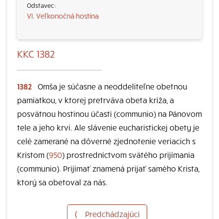
VI. Veľkonočná hostina
KKC 1382
1382
Omša je súčasne a neoddeliteľne obetnou
pamiatkou, v ktorej pretrváva obeta kríža, a
posvätnou hostinou účasti (communio) na Pánovom
tele a jeho krvi. Ale slávenie eucharistickej obety je
celé zamerané na dôverné zjednotenie veriacich s
Kristom (
950
) prostredníctvom svätého prijímania
(communio). Prijímať znamená prijať samého Krista,
ktorý sa obetoval za nás.
⟨
Predchádzajúci