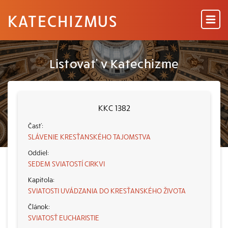
KATECHIZMUS
Listovať v Katechizme
KKC 1382
SLÁVENIE KRESŤANSKÉHO TAJOMSTVA
SEDEM SVIATOSTÍ CIRKVI
SVIATOSTI UVÁDZANIA DO KRESŤANSKÉHO ŽIVOTA
SVIATOSŤ EUCHARISTIE