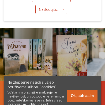
Nasledujúci
⟩
Na zlepšenie našich služieb
používame súbory “cookies”.
Listovať
Obsah
Dokumenty a články
Vďaka nim presnejšie analyzujeme
Ok, súhlasím
návštevnosť, prispôsobujeme reklamu a
používateľské nastavenia. Súhlasíte so
Kontakt
Tlačená verzia Katechizmu
spracovaním týchto údajov?