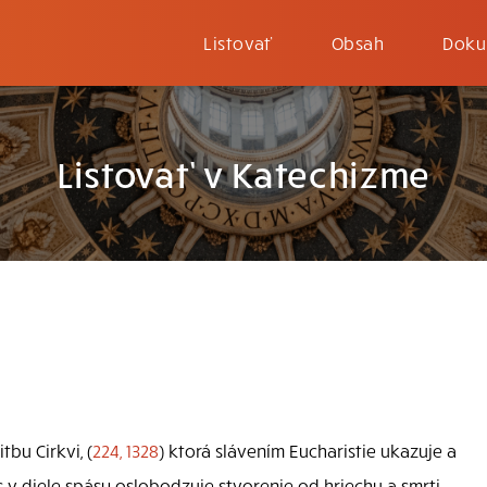
Listovať
Obsah
Doku
Listovať v Katechizme
bu Cirkvi, (
224, 1328
) ktorá slávením Eucharistie ukazuje a
tus v diele spásy oslobodzuje stvorenie od hriechu a smrti,