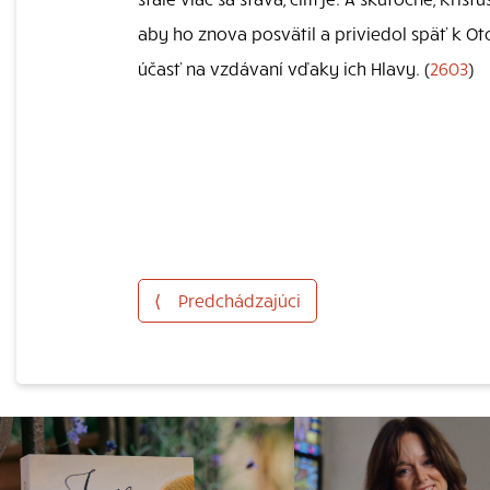
aby ho znova posvätil a priviedol späť k O
účasť na vzdávaní vďaky ich Hlavy. (
2603
)
⟨
Predchádzajúci