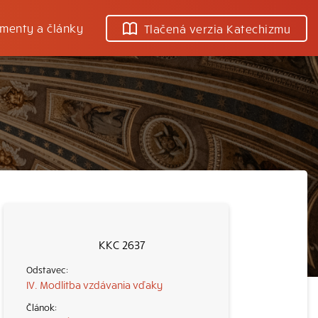
menty a články
Tlačená verzia Katechizmu
KKC 2637
IV. Modlitba vzdávania vďaky