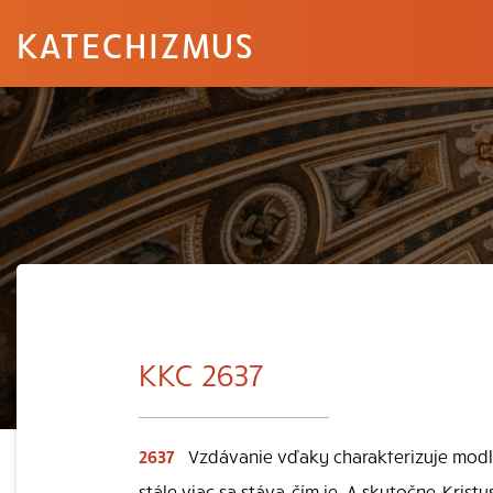
KATECHIZMUS
KKC 2637
2637
Vzdávanie vďaky charakterizuje modlit
stále viac sa stáva, čím je. A skutočne, Kris