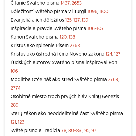
Čítanie Svätého písma
1437
,
2653
Dôležitosť Svätého písma v liturgii
1096
,
1100
Evanjeliá a ich dôležitos
125
,
127
,
139
Inšpirácia a pravda Svätého písma
106-107
Kánon Svätého písma
120
,
138
Kristus ako splnenie Písem
2763
Kristus ako ústredná téma Nového zákona
124
,
127
Ľudských autorov Svätého písma inšpiroval Boh
106
Modlitba Otče náš ako stred Svätého písma
2763
,
2774
Osobitné miesto troch prvých hláv Knihy Genezis
289
Starý zákon ako neoddeliteľná časť Svätého písma
121
,
123
Sväté písmo a Tradícia
78
,
80-83
,
95
,
97