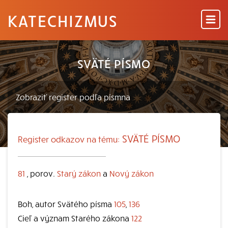
KATECHIZMUS
SVÄTÉ PÍSMO
SVÄTÉ PÍSMO
Register odkazov na tému:
81
, porov.
Starý zákon
a
Nový zákon
Boh, autor Svätého písma
105
,
136
Cieľ a význam Starého zákona
122