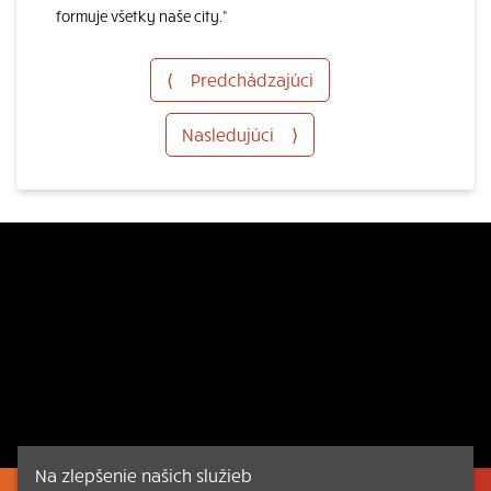
formuje všetky naše city.“
⟨
Predchádzajúci
Nasledujúci
⟩
Na zlepšenie našich služieb