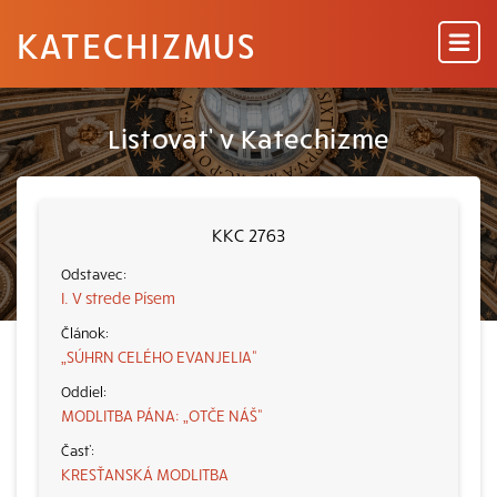
KATECHIZMUS
Listovať v Katechizme
KKC 2763
I. V strede Písem
„SÚHRN CELÉHO EVANJELIA“
MODLITBA PÁNA: „OTČE NÁŠ“
KRESŤANSKÁ MODLITBA