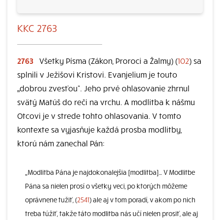
KKC 2763
2763
Všetky Písma (Zákon, Proroci a Žalmy) (
102
) sa
splnili v Ježišovi Kristovi. Evanjelium je touto
„dobrou zvesťou“. Jeho prvé ohlasovanie zhrnul
svätý Matúš do reči na vrchu. A modlitba k nášmu
Otcovi je v strede tohto ohlasovania. V tomto
kontexte sa vyjasňuje každá prosba modlitby,
ktorú nám zanechal Pán:
„Modlitba Pána je najdokonalejšia [modlitba]… V Modlitbe
Pána sa nielen prosí o všetky veci, po ktorých môžeme
oprávnene tužiť, (
2541
) ale aj v tom poradí, v akom po nich
treba túžiť, takže táto modlitba nás učí nielen prosiť, ale aj