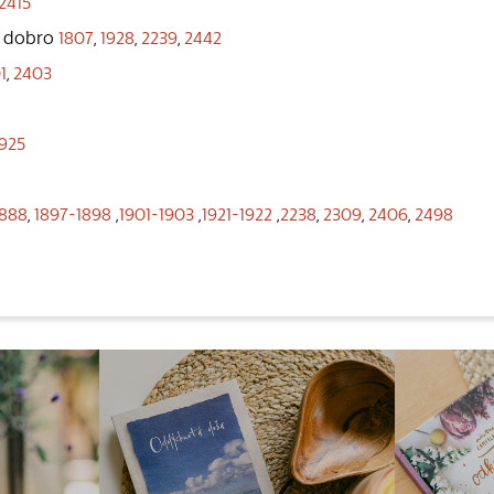
2415
é dobro
1807
,
1928
,
2239
,
2442
1
,
2403
1925
1888
,
1897-1898
,
1901-1903
,
1921-1922
,
2238
,
2309
,
2406
,
2498