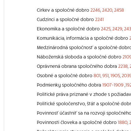
Cirkev a spoločné dobro
2246
,
2420
,
2458
Cudzinci a spoločné dobro
2241
Ekonomika a spoločné dobro
2425
,
2429
,
24
Komunikácia, informácia a spoločné dobro
Medzinárodná spoločnosť a spoločné dobr
Náboženská sloboda a spoločné dobro
210
Oprávnená obrana spoločného dobra
2238
,
Osobné a spoločné dobro
801
,
951
,
1905
,
203
Podmienky spoločného dobra
1907-1909
,
19
Politické práva priznané v zhode s požiad
Politické spoločenstvo, štát a spoločné do
Povinnosť účastniť sa na rozvoji spoločné
Povinnosti človeka a spoločné dobro
1880
,