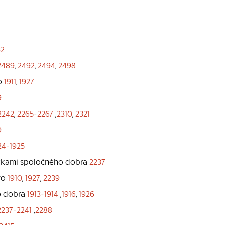
32
2489
,
2492
,
2494
,
2498
o
1911
,
1927
9
2242
,
2265-2267
,
2310
,
2321
9
24-1925
avkami spoločného dobra
2237
bro
1910
,
1927
,
2239
ho dobra
1913-1914
,
1916
,
1926
2237-2241
,
2288