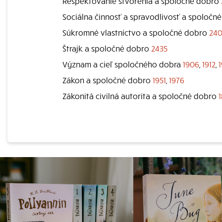
Rešpektovanie stvorenia a spoločné dobro
Sociálna činnosť a spravodlivosť a spoločn
Súkromné vlastníctvo a spoločné dobro
240
Štrajk a spoločné dobro
2435
Význam a cieľ spoločného dobra
1906
,
1912
,
Zákon a spoločné dobro
1951
,
1976
Zákonitá civilná autorita a spoločné dobro