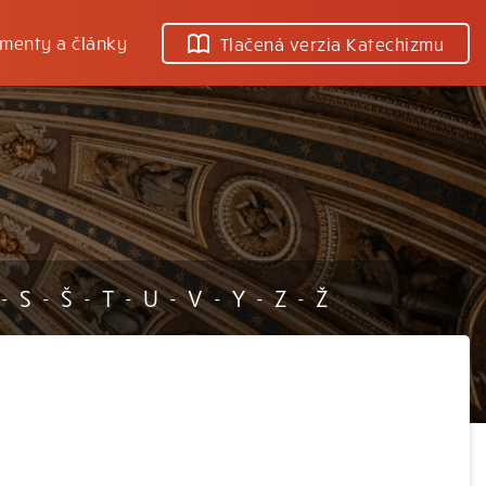
menty a články
Tlačená verzia Katechizmu
S
Š
T
U
V
Y
Z
Ž
-
-
-
-
-
-
-
-