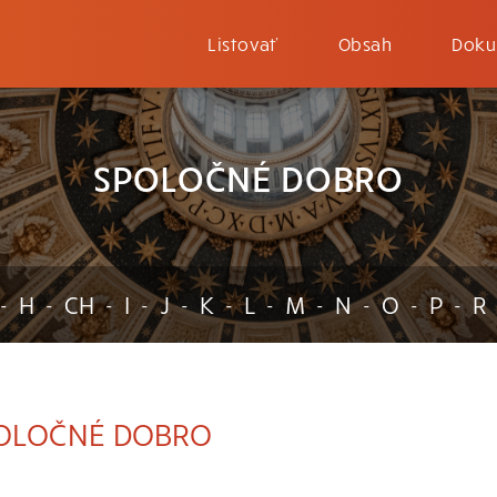
Listovať
Obsah
Doku
SPOLOČNÉ DOBRO
H
CH
I
J
K
L
M
N
O
P
R
-
-
-
-
-
-
-
-
-
-
-
OLOČNÉ DOBRO