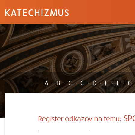
KATECHIZMUS
A
B
C
Č
D
E
F
G
-
-
-
-
-
-
-
SP
Register odkazov na tému: