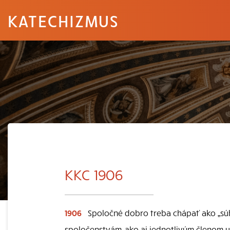
KATECHIZMUS
KKC 1906
1906
Spoločné dobro treba chápať ako „sú
spoločenstvám, ako aj jednotlivým členom u