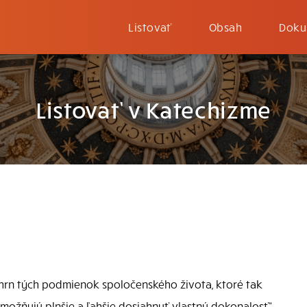
Listovať
Obsah
Doku
Listovať v Katechizme
hrn tých podmienok spoločenského života, ktoré tak
možňujú plnšie a ľahšie dosiahnuť vlastnú dokonalosť“.