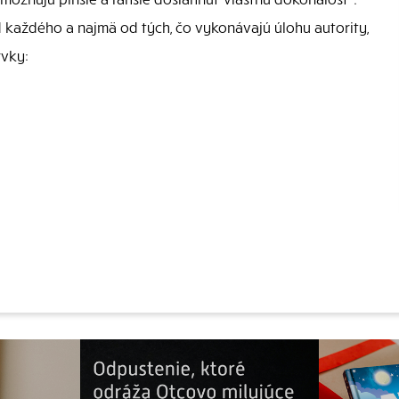
 každého a najmä od tých, čo vykonávajú úlohu autority,
rvky: