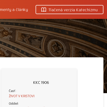
menty a články
Tlačená verzia Katechizmu
KKC 1906
ŽIVOT V KRISTOVI