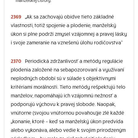
manželskej čistoty.“
2369
„Ak sa zachovajú obidve tieto základné
vlastnosti, totiž spojenie a plodenie, manželský
úkon si plne podrží zmysel vzájomnej a pravej lásky
i svoje zameranie na vznešenú úlohu rodičovstva“
2370
Periodická zdržanlivosť a metódy regulácie
plodenia založené na sebapozorovaní a využívaní
neplodných období sú v súlade s objektívnymi
kritériami morálnosti. Tieto metódy rešpektujú telo
manželov, napomáhajú ich vzájomnú nežnosť a
podporujú výchovu k pravej slobode. Naopak,
vnútorne (svojou vnútornou povahou)je zlé každé
„konanie, ktoré – keď sa manželský úkon predvída
alebo vykonáva, alebo vedie k svojim prirodzeným