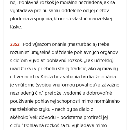
nej. Pohlavná rozkoš je morálne nezriadená, ak sa
vyhľadáva pre ňu samu, oddelene od jej cieľov
plodenia a spojenia, ktoré sú vlastné manželskej
láske.
2352
Pod výrazom onánia (masturbácia) treba
rozumieť úmyselné dráždenie pohlavných orgánov
s cieľom vyvolať pohlavnú rozkoš. „Tak učiteľský
úrad Cirkvi v priebehu stálej tradície, ako aj mravný
cit veriacich v Krista bez váhania tvrdia, že onánia
je vnútorne (svojou vnútornou povahou) a závažne
nezriadený čin,“ pretože „vedomé a dobrovoľné
používanie pohlavnej schopnosti mimo normálneho
manželského styku – nech by sa dialo z
akéhokoľvek dôvodu – podstatne protirečí jej
cieľu.“ Pohlavná rozkoš sa tu vyhľadáva mimo