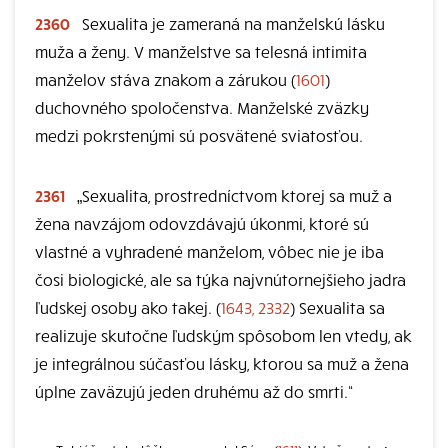
2360
Sexualita je zameraná na manželskú lásku
muža a ženy. V manželstve sa telesná intimita
manželov stáva znakom a zárukou (
1601
)
duchovného spoločenstva. Manželské zväzky
medzi pokrstenými sú posvätené sviatosťou.
2361
„Sexualita, prostredníctvom ktorej sa muž a
žena navzájom odovzdávajú úkonmi, ktoré sú
vlastné a vyhradené manželom, vôbec nie je iba
čosi biologické, ale sa týka najvnútornejšieho jadra
ľudskej osoby ako takej. (
1643, 2332
) Sexualita sa
realizuje skutočne ľudským spôsobom len vtedy, ak
je integrálnou súčasťou lásky, ktorou sa muž a žena
úplne zaväzujú jeden druhému až do smrti.“