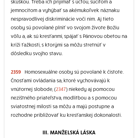
skúškou. Treba ich prijímať s úctou, súcitom a
jemnocitom a vyhýbať sa akémukoľvek náznaku
nespravodlivej diskriminácie voči nim. Aj tieto
osoby sú povolané plniť vo svojom živote Božiu
vôľu a, ak sú kresťanmi, spájať s Pánovou obetou na
kríži ťažkosti, s ktorými sa môžu stretnúť v
dôsledku svojho stavu.
2359
Homosexuálne osoby sú povolané k čistote.
Čnosťami ovládania sa, ktoré vychovávajú k
vnútornej slobode, (
2347
) niekedy aj pomocou
nezištného priateľstva, modlitbou a s pomocou
sviatostnej milosti sa môžu a majú postupne a
rozhodne približovať ku kresťanskej dokonalosti.
III. MANŽELSKÁ LÁSKA