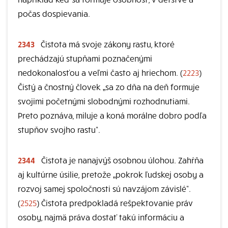
počas dospievania.
2343
Čistota má svoje zákony rastu, ktoré
prechádzajú stupňami poznačenými
nedokonalosťou a veľmi často aj hriechom. (
2223
)
Čistý a čnostný človek „sa zo dňa na deň formuje
svojimi početnými slobodnými rozhodnutiami.
Preto poznáva, miluje a koná morálne dobro podľa
stupňov svojho rastu“.
2344
Čistota je nanajvýš osobnou úlohou. Zahŕňa
aj kultúrne úsilie, pretože „pokrok ľudskej osoby a
rozvoj samej spoločnosti sú navzájom závislé“.
(
2525
) Čistota predpokladá rešpektovanie práv
osoby, najmä práva dostať takú informáciu a