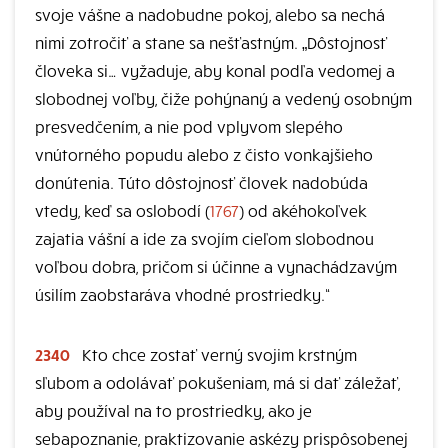
svoje vášne a nadobudne pokoj, alebo sa nechá
nimi zotročiť a stane sa nešťastným. „Dôstojnosť
človeka si… vyžaduje, aby konal podľa vedomej a
slobodnej voľby, čiže pohýnaný a vedený osobným
presvedčením, a nie pod vplyvom slepého
vnútorného popudu alebo z čisto vonkajšieho
donútenia. Túto dôstojnosť človek nadobúda
vtedy, keď sa oslobodí (
1767
) od akéhokoľvek
zajatia vášní a ide za svojím cieľom slobodnou
voľbou dobra, pričom si účinne a vynachádzavým
úsilím zaobstaráva vhodné prostriedky.“
2340
Kto chce zostať verný svojim krstným
sľubom a odolávať pokušeniam, má si dať záležať,
aby používal na to prostriedky, ako je
sebapoznanie, praktizovanie askézy prispôsobenej