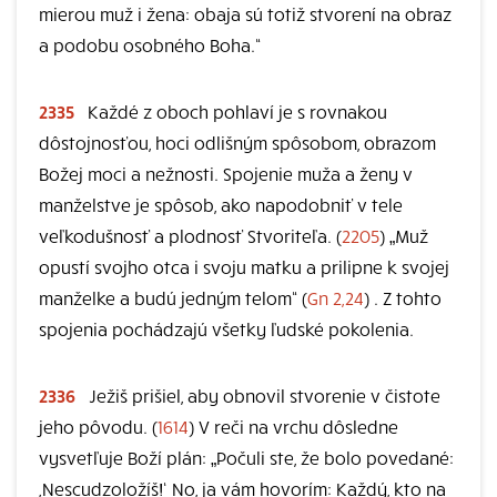
mierou muž i žena: obaja sú totiž stvorení na obraz
a podobu osobného Boha.“
2335
Každé z oboch pohlaví je s rovnakou
dôstojnosťou, hoci odlišným spôsobom, obrazom
Božej moci a nežnosti. Spojenie muža a ženy v
manželstve je spôsob, ako napodobniť v tele
veľkodušnosť a plodnosť Stvoriteľa. (
2205
) „Muž
opustí svojho otca i svoju matku a prilipne k svojej
manželke a budú jedným telom“ (
Gn 2,24
) . Z tohto
spojenia pochádzajú všetky ľudské pokolenia.
2336
Ježiš prišiel, aby obnovil stvorenie v čistote
jeho pôvodu. (
1614
) V reči na vrchu dôsledne
vysvetľuje Boží plán: „Počuli ste, že bolo povedané:
,Nescudzoložíš!‘ No, ja vám hovorím: Každý, kto na