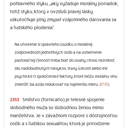
pohlavného styku, „aký vyžaduje morálny poriadok,
totiž styku, ktorý v ovzduší pravej lásky
uskutočňuje plný zmysel vzájomného darovania sa
a ľudského plodenia“.
Na utvorenie si správneho úsudku o morálnej
zodpovednosti jednotlivých osôb a na usmernenie
pastoračnej činnosti treba brať do úvahy citovú nezrelosť,
silu nadobudnutých návykov, stavy úzkosti alebo iné
psychické či spoločenské faktory, ktoré môžu morálnu vinu
zmenšiť, ba azda redukovať na najmenšiu mieru. (
1735
)
2353
Smilstvo (fornicatio) je telesné spojenie
slobodného muža so slobodnou ženou mimo
manželstva. Je v závažnom rozpore s dôstojnosťou
osôb a s ľudskou sexualitou, ktorá je prirodzene