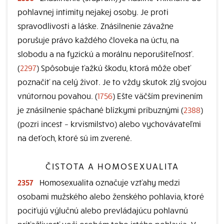
pohlavnej intimity nejakej osoby. Je proti
spravodlivosti a láske. Znásilnenie závažne
porušuje právo každého človeka na úctu, na
slobodu a na fyzickú a morálnu neporušiteľnosť.
(
2297
) Spôsobuje ťažkú škodu, ktorá môže obeť
poznačiť na celý život. Je to vždy skutok zlý svojou
vnútornou povahou. (
1756
) Ešte väčším previnením
je znásilnenie spáchané blízkymi príbuznými (
2388
)
(pozri incest – krvismilstvo) alebo vychovávateľmi
na deťoch, ktoré sú im zverené.
ČISTOTA A HOMOSEXUALITA
2357
Homosexualita označuje vzťahy medzi
osobami mužského alebo ženského pohlavia, ktoré
pociťujú výlučnú alebo prevládajúcu pohlavnú