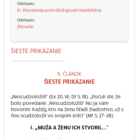
IV. Previnenia proti dôstojnosti manželstva
Zhrnutie
ŠIESTE PRIKÁZANIE
6. ČLÁNOK
ŠIESTE PRIKÁZANIE
„Nescudzoložíš!“ (Ex 20, 14; Dt 5, 18). „Počuli ste, že
bolo povedané: ,Nescudzoložíš!‘ No ja vám
hovorím: Každý, kto na ženu hľadí žiadostivo, už s
ňou scudzoložil vo svojom srdci“ (Mt 5, 27-28).
I. „MUŽA A ŽENU ICH STVORIL...“