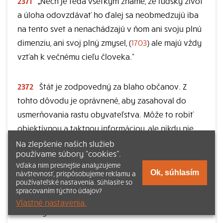
2371
„Nech je teda všetkým známe, že ľudský život
a úloha odovzdávať ho ďalej sa neobmedzujú iba
na tento svet a nenachádzajú v ňom ani svoju plnú
dimenziu, ani svoj plný zmysel, (
1703
) ale majú vždy
vzťah k večnému cieľu človeka.“
2372
Štát je zodpovedný za blaho občanov. Z
tohto dôvodu je oprávnené, aby zasahoval do
usmerňovania rastu obyvateľstva. Môže to robiť
objektívnou a taktnou informáciou, ale nikdy nie
autoritatívnym a donucovacím spôsobom. Nemôže
Na zlepšenie našich služieb
používame súbory “cookies”.
oprávnene nahradiť iniciatívu manželov, (
2209
)
Vďaka nim presnejšie analyzujeme
ktorí sú prví zodpovední za plodenie a výchovu
Ok, súhlasím
návštevnosť, prispôsobujeme reklamu a
používateľské nastavenia. Súhlasíte so
svojich detí. V tejto oblasti štát nemá právo
spracovaním týchto údajov?
zakročovať prostriedkami, ktoré sú v rozpore s
Vlastné nastavenia.
morálnym zákonom.