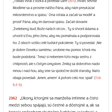
„Tobiáš vstal z lôžka a povedal Sáre: (
1611
) ,Vstaň, sestra!
Modlime sa a prosme nášho Pána, aby nám preukázal
milosrdenstvo a spásu.‘ Ona vstala a začali sa modliť a
prosiť Pána, aby im daroval spásu. Začali slovami:
,Zvelebený buď, Bože našich otcov… Ty si stvoril Adama a
utvoril si Evu, jeho ženu, aby mu pomáhala a podporovala
ho. Z oboch vzišlo celé ľudské pokolenie. Ty si povedal: ‚Nie
je dobre človeku samému; urobme mu pomoc ktorá mu
bude podobná.‘ Teraz si neberiem túto moju sestru z
chlipnosti, ale s čistým úmyslom. Zmiluj sa dobrotivo nado
mnou i nad ňou, aby sme sa spoločne dožili staroby: Nato
obaja povedali: ,Amen, amen!‘ A potom celú noc spali“ (
Tob
8,4-9
) .
2362
„Úkony, ktorými sa manželia intímne a čisto
medzi sebou spájajú, sú čestné a dôstojné a, ak sa
konajú spôsobom skutočne ľudským, vyjadrujú a