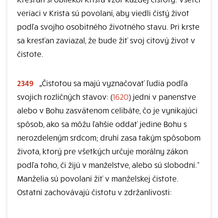
veriaci v Krista sú povolaní, aby viedli čistý život
podľa svojho osobitného životného stavu. Pri krste
sa kresťan zaviazal, že bude žiť svoj citový život v
čistote.
2349
„Čistotou sa majú vyznačovať ľudia podľa
svojich rozličných stavov: (
1620
) jedni v panenstve
alebo v Bohu zasvätenom celibáte, čo je vynikajúci
spôsob, ako sa môžu ľahšie oddať jedine Bohu s
nerozdeleným srdcom; druhí zasa takým spôsobom
života, ktorý pre všetkých určuje morálny zákon
podľa toho, či žijú v manželstve, alebo sú slobodní.“
Manželia sú povolaní žiť v manželskej čistote.
Ostatní zachovávajú čistotu v zdržanlivosti: