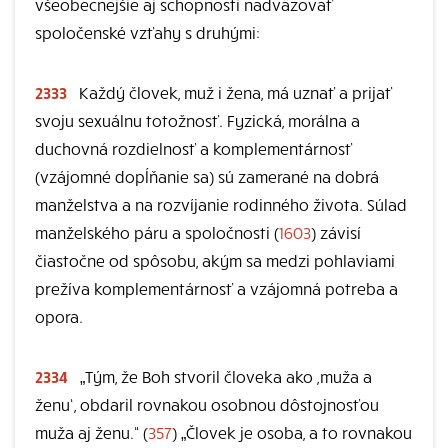
všeobecnejšie aj schopnosti nadväzovať
spoločenské vzťahy s druhými:
2333
Každý človek, muž i žena, má uznať a prijať
svoju sexuálnu totožnosť. Fyzická, morálna a
duchovná rozdielnosť a komplementárnosť
(vzájomné dopĺňanie sa) sú zamerané na dobrá
manželstva a na rozvíjanie rodinného života. Súlad
manželského páru a spoločnosti (
1603
) závisí
čiastočne od spôsobu, akým sa medzi pohlaviami
prežíva komplementárnosť a vzájomná potreba a
opora.
2334
„Tým, že Boh stvoril človeka ako ,muža a
ženu‘, obdaril rovnakou osobnou dôstojnosťou
muža aj ženu.“ (
357
) „Človek je osoba, a to rovnakou