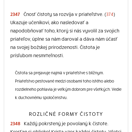
2347
Čnosť čistoty sa rozvíja v priateľstve. (
374
)
Ukazuje učeníkovi, ako nasledovať a
napodobňovať toho, ktorý si nás vyvolil za svojich
priateľov, úplne sa nám daroval a dáva nám účasť
na svojej božskej prirodzenosti. Čistota je
prísľubom nesmrteľnosti.
Čistota sa prejavuje najmä v priateľstve s blížnym.
Priateľstvo pestované medzi osobami toho istého alebo
rozdielneho pohlavia je veľkým dobrom pre všetkých. Vedie
k duchovnému spoločenstvu.
ROZLIČNÉ FORMY ČISTOTY
2348
Každý pokrstený je povolaný k čistote.
Kresťan si obliekol Krista vzor každej čistoty. Všetci