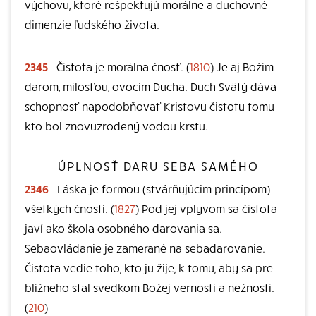
výchovu, ktoré rešpektujú morálne a duchovné
dimenzie ľudského života.
2345
Čistota je morálna čnosť. (
1810
) Je aj Božím
darom, milosťou, ovocím Ducha. Duch Svätý dáva
schopnosť napodobňovať Kristovu čistotu tomu
kto bol znovuzrodený vodou krstu.
ÚPLNOSŤ DARU SEBA SAMÉHO
2346
Láska je formou (stvárňujúcim princípom)
všetkých čností. (
1827
) Pod jej vplyvom sa čistota
javí ako škola osobného darovania sa.
Sebaovládanie je zamerané na sebadarovanie.
Čistota vedie toho, kto ju žije, k tomu, aby sa pre
blížneho stal svedkom Božej vernosti a nežnosti.
(
210
)