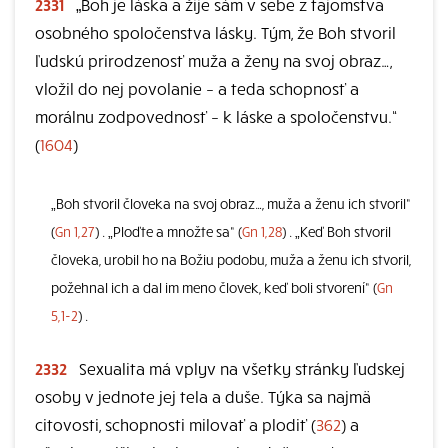
2331
„Boh je láska a žije sám v sebe z tajomstva
osobného spoločenstva lásky. Tým, že Boh stvoril
ľudskú prirodzenosť muža a ženy na svoj obraz…,
vložil do nej povolanie – a teda schopnosť a
morálnu zodpovednosť – k láske a spoločenstvu.“
(
1604
)
„Boh stvoril človeka na svoj obraz…, muža a ženu ich stvoril“
(
Gn 1,27
) . „Ploďte a množte sa“ (
Gn 1,28
) . „Keď Boh stvoril
človeka, urobil ho na Božiu podobu, muža a ženu ich stvoril,
požehnal ich a dal im meno človek, keď boli stvorení“ (
Gn
5,1-2
) .
2332
Sexualita má vplyv na všetky stránky ľudskej
osoby v jednote jej tela a duše. Týka sa najmä
citovosti, schopnosti milovať a plodiť (
362
) a