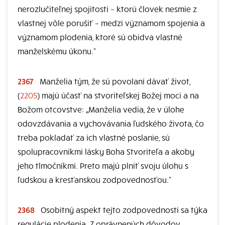
nerozlučiteľnej spojitosti – ktorú človek nesmie z
vlastnej vôle porušiť – medzi významom spojenia a
významom plodenia, ktoré sú obidva vlastné
manželskému úkonu.“
2367
Manželia tým, že sú povolaní dávať život,
(
2205
) majú účasť na stvoriteľskej Božej moci a na
Božom otcovstve: „Manželia vedia, že v úlohe
odovzdávania a vychovávania ľudského života, čo
treba pokladať za ich vlastné poslanie, sú
spolupracovníkmi lásky Boha Stvoriteľa a akoby
jeho tlmočníkmi. Preto majú plniť svoju úlohu s
ľudskou a kresťanskou zodpovednosťou.“
2368
Osobitný aspekt tejto zodpovednosti sa týka
regulácie plodenia. Z oprávnených dôvodov