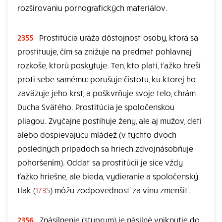
rozširovaniu pornografických materiálov.
2355
Prostitúcia uráža dôstojnosť osoby, ktorá sa
prostituuje, čím sa znižuje na predmet pohlavnej
rozkoše, ktorú poskytuje. Ten, kto platí, ťažko hreší
proti sebe samému: porušuje čistotu, ku ktorej ho
zaväzuje jeho krst, a poškvrňuje svoje telo, chrám
Ducha Svätého. Prostitúcia je spoločenskou
pliagou. Zvyčajne postihuje ženy, ale aj mužov, deti
alebo dospievajúcu mládež (v týchto dvoch
posledných prípadoch sa hriech zdvojnásobňuje
pohoršením). Oddať sa prostitúcii je síce vždy
ťažko hriešne, ale bieda, vydieranie a spoločenský
tlak (
1735
) môžu zodpovednosť za vinu zmenšiť.
2356
Znásilnenie (stuprum) je násilné vniknutie do