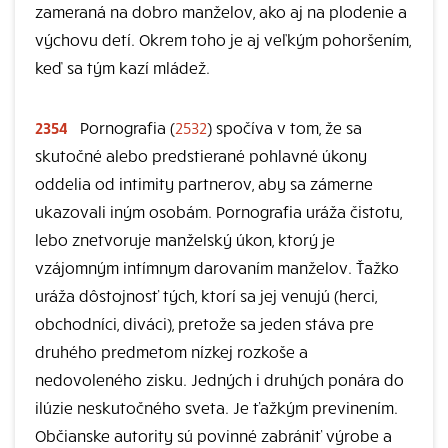
zameraná na dobro manželov, ako aj na plodenie a
výchovu detí. Okrem toho je aj veľkým pohoršením,
keď sa tým kazí mládež.
2354
Pornografia (
2532
) spočíva v tom, že sa
skutočné alebo predstierané pohlavné úkony
oddelia od intimity partnerov, aby sa zámerne
ukazovali iným osobám. Pornografia uráža čistotu,
lebo znetvoruje manželský úkon, ktorý je
vzájomným intímnym darovaním manželov. Ťažko
uráža dôstojnosť tých, ktorí sa jej venujú (herci,
obchodníci, diváci), pretože sa jeden stáva pre
druhého predmetom nízkej rozkoše a
nedovoleného zisku. Jedných i druhých ponára do
ilúzie neskutočného sveta. Je ťažkým previnením.
Občianske autority sú povinné zabrániť výrobe a