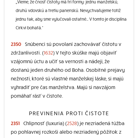
„Vieme, že čnosť čistoty má tri formy: jednu manželskú,
druhú vdovskú a tretiu panenskú. Nevychvaľujeme totiž
jednu tak, aby sme vylučovali ostatné… V tomto je disciplína
Cirkvi bohatá.“
2350
Snúbenci sú povolaní zachovávať čistotu v
zdržanlivosti. (
1632
) V tejto skúške majú objaviť
vzájomnú úctu a učiť sa vernosti a nádeji, že
dostanú jeden druhého od Boha. Osobitné prejavy
nežnosti, ktoré sú vlastné manželskej láske, si majú
vyhradiť pre čas manželstva. Majú si navzájom
pomáhať rásť v čistote.
PREVINENIA PROTI ČISTOTE
2351
Chlipnosť (luxuria) (
2528
) je nezriadená túžba
po pohlavnej rozkoši alebo nezriadený pôžitok z