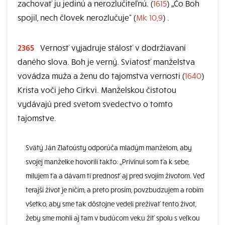
zachovať ju jedinú a nerozlučiteľnú. (
1615
) „Čo Boh
spojil, nech človek nerozlučuje“ (
Mk 10,9
) .
2365
Vernosť vyjadruje stálosť v dodržiavaní
daného slova. Boh je verný. Sviatosť manželstva
vovádza muža a ženu do tajomstva vernosti (
1640
)
Krista voči jeho Cirkvi. Manželskou čistotou
vydávajú pred svetom svedectvo o tomto
tajomstve.
Svätý Ján Zlatoústy odporúča mladým manželom, aby
svojej manželke hovorili takto: „Privinul som ťa k sebe,
milujem ťa a dávam ti prednosť aj pred svojím životom. Veď
terajší život je ničím, a preto prosím, povzbudzujem a robím
všetko, aby sme tak dôstojne vedeli prežívať tento život,
žeby sme mohli aj tam v budúcom veku žiť spolu s veľkou