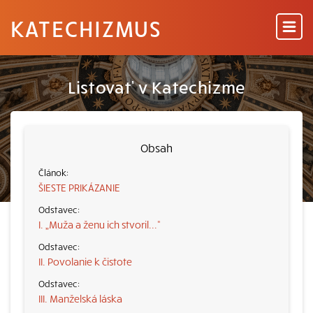
KATECHIZMUS
Listovať v Katechizme
Obsah
ŠIESTE PRIKÁZANIE
I. „Muža a ženu ich stvoril...“
II. Povolanie k čistote
III. Manželská láska