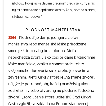
istotou… Tvojej láske dávam prednosť pred všetkým; a nič
by mi nebolo také nepríjemné ako to, že by som sa niekedy
s tebou nezhodoval.“
PLODNOSŤ MANŽELSTVA
2366
Plodnosť je dar, je jedným z cieľov
manželstva, lebo manželská láska prirodzene
smeruje k tomu, aby bola plodná. Dieťa
neprichádza zvonku ako čosi pridané k vzájomnej
láske manželov; vzniká v samom srdci tohto
vzájomného darovania sa, ktorého je ovocím a
zavŕšením. Preto Cirkev, ktorá je „na strane života“,
učí, „že je potrebné, aby každý manželský úkon
zostal sám v sebe otvorený na plodenie ľudského
života“. „Toto učenie, ktoré Učiteľský úrad Cirkvi
často vyložil, sa zakladá na Bohom stanovenej