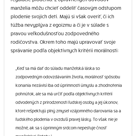
manželia môžu chcieť oddeliť časovým odstupom
plodenie svojich detí. Majú si však overiť, či ich
túžba nevyplýva z egoizmu a či je v súlade s
pravou veľkodušnosťou zodpovedného
rodičovstva. Okrem toho majú upravovať svoje
správanie podľa objektívnych kritérií morálnosti:
„Keď sa má dať do súladu manželská láska so
zodpovedným odovzdávaním života, morálnosť spôsobu
konania nezávisí iba od úprimnosti úmyslu a zhodnotenia
pohnútok, ale sa má určiť podľa objektívnych kritérií
odvodených z prirodzenosti ľudskej osoby a jej úkonov,
ktoré rešpektujú plný zmysel vzájomného darovania sa a
ľudského plodenia v ovzduší pravej lásky. To však nie je
možné, ak sa s úprimným srdcom nepestuje čnosť