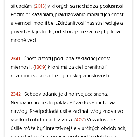
situáciám, (
2015
) v ktorých sa nachádza, poslušnosť
Božím prikázaniam, praktizovanie morálnych čností
a vernosť modlitbe. „Zdržanlivosť nás sústreďuje a
privádza k jednote, od ktorej sme sa rozptýlili na
mnohé veci.“
2341
Čnosť čistoty podlieha základnej čnosti
miernosti, (
1809
) ktorá má za cieľ preniknúť
rozumom vášne a túžby ľudskej zmyslovosti.
2342
Sebaovládanie je dlhotrvajúca snaha.
Nemožno ho nikdy pokladať za dosiahnuté raz
navždy. Predpokladá úsilie začínať vždy znova vo
všetkých obdobiach života. (
407
) Vyžadované
úsilie môže byť intenzívnejšie v určitých obdobiach,
napríklad keď sa formuje osobnosť, v detstve a