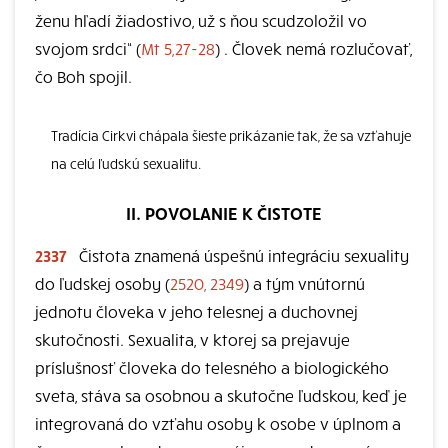
ženu hľadí žiadostivo, už s ňou scudzoložil vo
svojom srdci“ (
Mt 5,27-28
) . Človek nemá rozlučovať,
čo Boh spojil.
Tradícia Cirkvi chápala šieste prikázanie tak, že sa vzťahuje
na celú ľudskú sexualitu.
II. POVOLANIE K ČISTOTE
2337
Čistota znamená úspešnú integráciu sexuality
do ľudskej osoby (
2520, 2349
) a tým vnútornú
jednotu človeka v jeho telesnej a duchovnej
skutočnosti. Sexualita, v ktorej sa prejavuje
príslušnosť človeka do telesného a biologického
sveta, stáva sa osobnou a skutočne ľudskou, keď je
integrovaná do vzťahu osoby k osobe v úplnom a