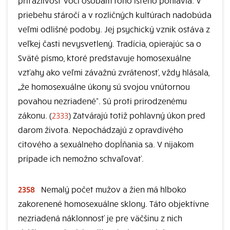
príťažlivosť voči osobám toho istého pohlavia. V
priebehu stáročí a v rozličných kultúrach nadobúda
veľmi odlišné podoby. Jej psychický vznik ostáva z
veľkej časti nevysvetlený. Tradícia, opierajúc sa o
Sväté písmo, ktoré predstavuje homosexuálne
vzťahy ako veľmi závažnú zvrátenosť, vždy hlásala,
„že homosexuálne úkony sú svojou vnútornou
povahou nezriadené“. Sú proti prirodzenému
zákonu. (
2333
) Zatvárajú totiž pohlavný úkon pred
darom života. Nepochádzajú z opravdivého
citového a sexuálneho dopĺňania sa. V nijakom
prípade ich nemožno schvaľovať.
2358
Nemalý počet mužov a žien má hlboko
zakorenené homosexuálne sklony. Táto objektívne
nezriadená náklonnosť je pre väčšinu z nich