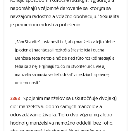
napomáhajú vzájomné darovanie sa, ktorým sa
navzájom radostne a vďačne obohacujú.“ Sexualita
je prameňom radosti a potešenia:
„Sám Stvoriteľ… ustanovil tiež, aby manželia v tejto úlohe
[plodenia] nachádzali rozkoš a šťastie tela i ducha.
Manželia teda nerobia nič zlé, keď túto rozkoš hľadajú a
tešia sa z nej. Prijímajú to, čo im Stvoriteľ určil. Ale aj
manželia sa musia vedieť udržať v medziach správnej
umiernenosti.“
2363
Spojením manželov sa uskutočňuje dvojaký
cieľ manželstva: dobro samých manželov a
odovzdávanie života. Tieto dva významy alebo
hodnoty manželstva nemožno oddeliť bez toho,
aby sa nenarušil duchovný život manželov a