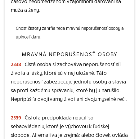
časovo neobmedzenom vzájomnom darovaní sa
muža a ženy.
Čnosť čistoty zahŕňa teda mravnú neporušenosť osoby a
úplnosť daru.
MRAVNÁ NEPORUŠENOSŤ OSOBY
2338
Čistá osoba si zachováva neporušenosť síl
života a lásky, ktoré sú v nej uložené. Táto
neporušenosť zabezpečuje jednotu osoby a stavia
sa proti každému správaniu, ktoré by ju narušilo.
Nepripúšťa dvojtvárny život ani dvojzmyselné reči.
2339
Čistota predpokladá naučiť sa
sebaovládaniu, ktoré je výchovou k ľudskej
slobode. Alternatíva je zrejmá: alebo človek ovláda