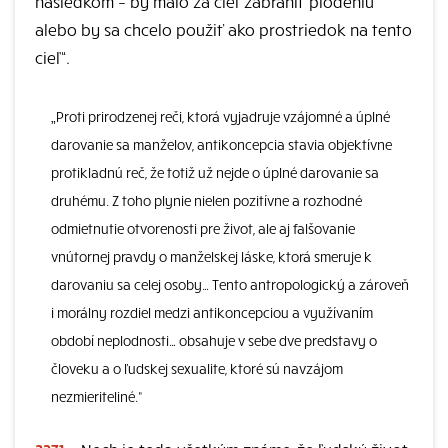
následkom – by malo za cieľ zabrániť plodeniu
alebo by sa chcelo použiť ako prostriedok na tento
cieľ“.
„Proti prirodzenej reči, ktorá vyjadruje vzájomné a úplné
darovanie sa manželov, antikoncepcia stavia objektívne
protikladnú reč, že totiž už nejde o úplné darovanie sa
druhému. Z toho plynie nielen pozitívne a rozhodné
odmietnutie otvorenosti pre život, ale aj falšovanie
vnútornej pravdy o manželskej láske, ktorá smeruje k
darovaniu sa celej osoby… Tento antropologický a zároveň
i morálny rozdiel medzi antikoncepciou a využívaním
období neplodnosti… obsahuje v sebe dve predstavy o
človeku a o ľudskej sexualite, ktoré sú navzájom
nezmieriteliné.“