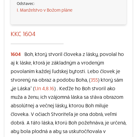
I. Manželstvo v Božom pláne
KKC 1604
1604
Boh, ktorý stvoril človeka z lásky, povolal ho
aj k láske, ktorá je základným a vrodeným
povolaním každej ľudskej bytosti. Lebo človek je
stvorený na obraz a podobu Boha, (
355
) ktorý sám
„je Láska“ (
1Jn 4,8.16
) . Keďže ho Boh stvoril ako
muža a ženu, ich vzájomná láska sa stáva obrazom
absolútnej a večnej lásky, ktorou Boh miluje
človeka. V očiach Stvoriteľa je ona dobrá, veľmi
dobrá. A táto láska, ktorú Boh požehnáva, je určená,
aby bola plodná a aby sa uskutočňovala v