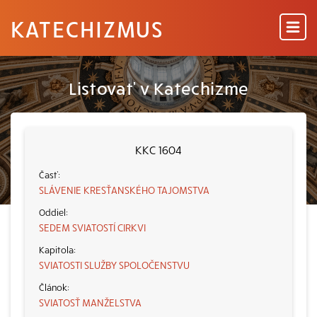
KATECHIZMUS
Listovať v Katechizme
KKC 1604
SLÁVENIE KRESŤANSKÉHO TAJOMSTVA
SEDEM SVIATOSTÍ CIRKVI
SVIATOSTI SLUŽBY SPOLOČENSTVU
SVIATOSŤ MANŽELSTVA