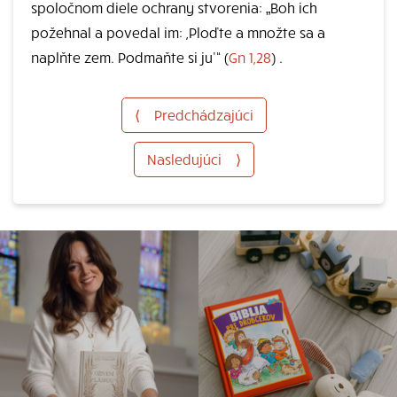
spoločnom diele ochrany stvorenia: „Boh ich
požehnal a povedal im: ,Ploďte a množte sa a
naplňte zem. Podmaňte si ju’“ (
Gn 1,28
) .
⟨
Predchádzajúci
Nasledujúci
⟩