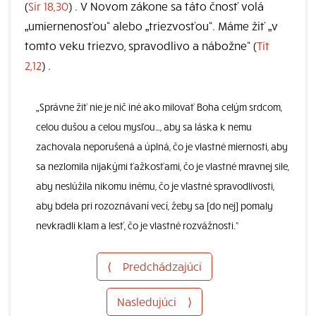
(
Sir 18,30
) . V Novom zákone sa táto čnosť volá
„umiernenosťou“ alebo „triezvosťou“. Máme žiť „v
tomto veku triezvo, spravodlivo a nábožne“ (
Tít
2,12
) .
„Správne žiť nie je nič iné ako milovať Boha celým srdcom,
celou dušou a celou mysľou…, aby sa láska k nemu
zachovala neporušená a úplná, čo je vlastné miernosti, aby
sa nezlomila nijakými ťažkosťami, čo je vlastné mravnej sile,
aby neslúžila nikomu inému, čo je vlastné spravodlivosti,
aby bdela pri rozoznávaní vecí, žeby sa [do nej] pomaly
nevkradli klam a lesť, čo je vlastné rozvážnosti.“
⟨
Predchádzajúci
Nasledujúci
⟩