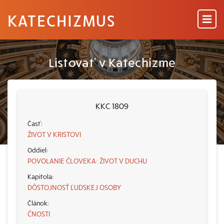
KATECHIZMUS
Listovať v Katechizme
KKC 1809
ŽIVOT V KRISTOVI
POVOLANIE ČLOVEKA: ŽIVOT V DUCHU
DÔSTOJNOSŤ ĽUDSKEJ OSOBY
ČNOSTI