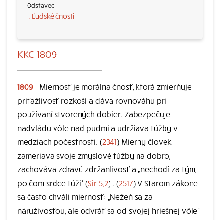
I. Ľudské čnosti
KKC 1809
1809
Miernosť je morálna čnosť, ktorá zmierňuje
príťažlivosť rozkoší a dáva rovnováhu pri
používaní stvorených dobier. Zabezpečuje
nadvládu vôle nad pudmi a udržiava túžby v
medziach počestnosti. (
2341
) Mierny človek
zameriava svoje zmyslové túžby na dobro,
zachováva zdravú zdržanlivosť a „nechodí za tým,
po čom srdce túži“ (
Sir 5,2
) . (
2517
) V Starom zákone
sa často chváli miernosť: „Nežeň sa za
náruživosťou, ale odvráť sa od svojej hriešnej vôle“