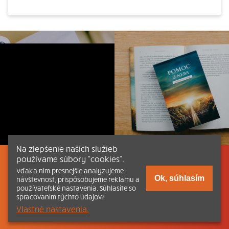
Na zlepšenie našich služieb
používame súbory “cookies”.
Listovať
Obsah
Dokumenty a články
Vďaka nim presnejšie analyzujeme
Ok, súhlasím
návštevnosť, prispôsobujeme reklamu a
používateľské nastavenia. Súhlasíte so
Kontakt
Tlačená verzia Katechizmu
spracovaním týchto údajov?
Vlastné nastavenia.
© 2026 katechizmus.sk |
Všetky práva vyhradené
| Táto stránka
funguje aj vďaka kresťanskému kníhkupectvu
Kumran.sk