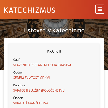
KATECHIZMUS
Listovať v Katechizme
KKC 1611
SLÁVENIE KRESŤANSKÉHO TAJOMSTVA
SEDEM SVIATOSTÍ CIRKVI
SVIATOSTI SLUŽBY SPOLOČENSTVU
SVIATOSŤ MANŽELSTVA