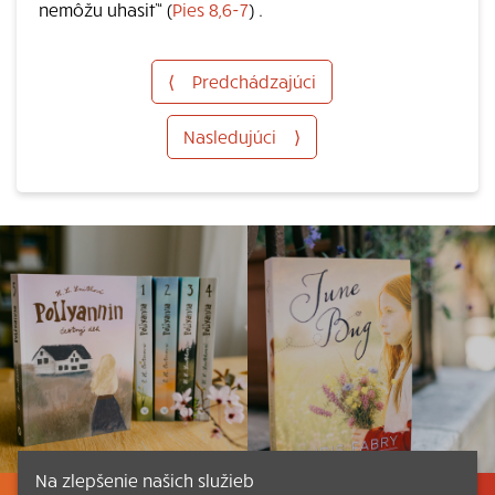
nemôžu uhasiť“ (
Pies 8,6-7
) .
⟨
Predchádzajúci
Nasledujúci
⟩
Na zlepšenie našich služieb