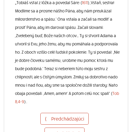
„Tobiáš vstal z lôžka a povedal Sáre: (
1611
) ,Vstaň, sestra!
Modlime sa a prosme nášho Pána, aby nám preukázal
milosrdenstvo a spásu.‘ Ona vstala a začali sa modliť a
prosiť Pána, aby im daroval spásu. Začali slovami:
,Zvelebený buď, Bože našich otcov… Ty si stvoril Adama a
utvoril si Evu, jeho ženu, aby mu pomáhala a podporovala
ho. Z oboch vzišlo celé ľudské pokolenie. Ty si povedal: ‚Nie
je dobre človeku samému; urobme mu pomoc ktorá mu
bude podobná.‘ Teraz si neberiem túto moju sestru z
chlipnosti, ale s čistým úmyslom. Zmiluj sa dobrotivo nado
mnou i nad ňou, aby sme sa spoločne dožili staroby: Nato
obaja povedali: ,Amen, amen!‘ A potom celú noc spali“ (
Tob
8,4-9
) .
⟨
Predchádzajúci