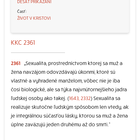
DESAŤ PRIKÁZANÍ
ŽIVOT V KRISTOVI
KKC 2361
2361
„Sexualita, prostredníctvom ktorej sa muž a
žena navzájom odovzdávajú úkonmi, ktoré sú
vlastné a vyhradené manželom, vôbec nie je iba
čosi biologické, ale sa týka najvnútornejšieho jadra
ľudskej osoby ako takej. (
1643, 2332
) Sexualita sa
realizuje skutočne ľudským spôsobom len vtedy, ak
je integrálnou súčasťou lásky, ktorou sa muž a žena
úplne zaväzujú jeden druhému až do smrti.“