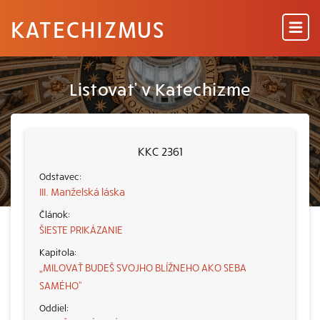
KATECHIZMUS
Listovať v Katechizme
KKC 2361
III. Manželská láska
ŠIESTE PRIKÁZANIE
„MILOVAŤ BUDEŠ SVOJHO BLÍŽNEHO AKO SEBA
SAMÉHO“