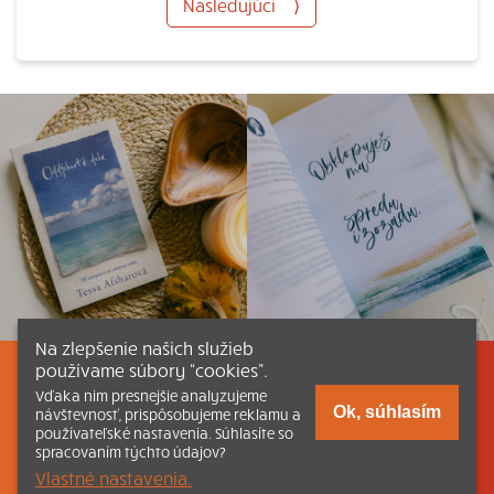
Nasledujúci
⟩
Na zlepšenie našich služieb
používame súbory “cookies”.
Listovať
Obsah
Dokumenty a články
Vďaka nim presnejšie analyzujeme
Ok, súhlasím
návštevnosť, prispôsobujeme reklamu a
používateľské nastavenia. Súhlasíte so
Kontakt
Tlačená verzia Katechizmu
spracovaním týchto údajov?
Vlastné nastavenia.
© 2026 katechizmus.sk |
Všetky práva vyhradené
| Táto stránka
funguje aj vďaka kresťanskému kníhkupectvu
Kumran.sk