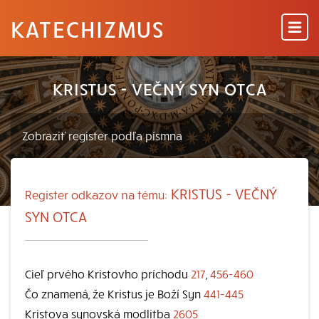
KATECHIZMUS
KRISTUS - VEČNÝ SYN OTCA
KRISTUS - VEČNÝ
Register odkazov na tému:
SYN OTCA
Cieľ prvého Kristovho príchodu
217
,
456-460
Čo znamená, že Kristus je Boží Syn
441-445
Kristova synovská modlitba
2605