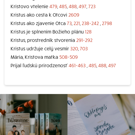
Kristovo vtelenie
479
,
485
,
488
,
497
,
723
Kristus ako cesta k Otcovi
2609
Kristus ako zjavenie Otca
73
,
221
,
238-242
,
2798
Kristus je splnením Božieho plánu
128
Kristus, prostredník stvorenia
291-292
Kristus udržuje celý vesmír
320
,
703
Mária, Kristova matka
508-509
Prijal ľudskú prirodzenosť
461-463
,
485
,
488
,
497