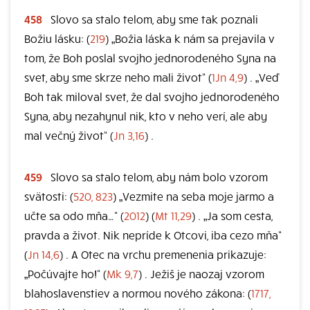
458
Slovo sa stalo telom, aby sme tak poznali
Božiu lásku: (
219
) „Božia láska k nám sa prejavila v
tom, že Boh poslal svojho jednorodeného Syna na
svet, aby sme skrze neho mali život“ (
1Jn 4,9
) . „Veď
Boh tak miloval svet, že dal svojho jednorodeného
Syna, aby nezahynul nik, kto v neho verí, ale aby
mal večný život“ (
Jn 3,16
) .
459
Slovo sa stalo telom, aby nám bolo vzorom
svätosti: (
520, 823
) „Vezmite na seba moje jarmo a
učte sa odo mňa…“ (
2012
) (
Mt 11,29
) . „Ja som cesta,
pravda a život. Nik nepríde k Otcovi, iba cezo mňa“
(
Jn 14,6
) . A Otec na vrchu premenenia prikazuje:
„Počúvajte ho!“ (
Mk 9,7
) . Ježiš je naozaj vzorom
blahoslavenstiev a normou nového zákona: (
1717,