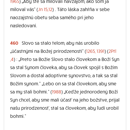
1965
) „Aby ste sa milovali navzájom, ako som ja
miloval vás“ (
Jn 15,12
) . Táto láska zahŕňa v sebe
naozajstnú obetu seba samého pri jeho
nasledovaní.
460
Slovo sa stalo telom, aby nás urobilo
„účastnými na Božej prirodzenosti“ (
1265, 1391
) (
2Ptl
,4
) : „Preto sa Božie Slovo stalo človekom a Boží Syn
sa stal Synom človeka, aby sa človek spojil s Božím
Slovom a dostal adoptívne synovstvo, a tak sa stal
Božím synom.“ „Lebo on sa stal človekom, aby sme
sa my stali bohmi.“ (
1988
) „Keďže jednorodený Boží
Syn chcel, aby sme mali účasť na jeho božstve, prijal
našu prirodzenosť, stal sa človekom, aby ľudí urobil
bohmi.“