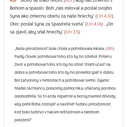
Bohom a spasilo: Boh „nás miloval a poslal svojho
Syna ako zmiernu obetu za naše hriechy“ (
1Jn 4,10
) .
Otec poslal Syna za Spasiteľa sveta“ (
1Jn 4,14
) . „On
sa zjavil, aby sňal hriechy“ (
1Jn 3,5
) :
„Naša prirodzenosť bola chorá a potrebovala lekára. (
385
)
Padlý človek potreboval toho, kto by ho zdvihol. Prišiel o
život a potreboval toho, kto by ho oživil. Stratil účasť na
dobre a potreboval toho, kto by ho priviedol späť k dobru.
Bol zatvorený v temnotách a potreboval svetlo. Zajatec
hľadal záchrancu, porazený pomocníka, utláčaný porobou
osloboditeľa. Sú to azda nepatrné a bezvýznamné dôvody,
aby pohli Boha zostúpiť a navštíviť ľudskú prirodzenosť,
keď bolo ľudstvo v takom nešťastnom a biednom
položení?“