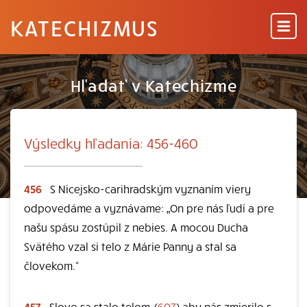
KATECHIZMUS
Hľadať v Katechizme
Výsledky hľadania: 456-460
456
S Nicejsko-carihradským vyznaním viery
odpovedáme a vyznávame: „On pre nás ľudí a pre
našu spásu zostúpil z nebies. A mocou Ducha
Svätého vzal si telo z Márie Panny a stal sa
človekom.“
457
Slovo sa stalo telom, (
607
) aby nás zmierilo s