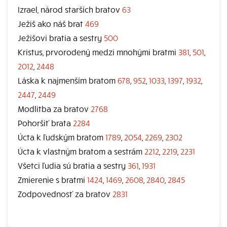
Izrael, národ starších bratov
63
Ježiš ako náš brat
469
Ježišovi bratia a sestry
500
Kristus, prvorodený medzi mnohými bratmi
381
,
501
,
2012
,
2448
Láska k najmenším bratom
678
,
952
,
1033
,
1397
,
1932
,
2447
,
2449
Modlitba za bratov
2768
Pohoršiť brata
2284
Úcta k ľudským bratom
1789
,
2054
,
2269
,
2302
Úcta k vlastným bratom a sestrám
2212
,
2219
,
2231
Všetci ľudia sú bratia a sestry
361
,
1931
Zmierenie s bratmi
1424
,
1469
,
2608
,
2840
,
2845
Zodpovednosť za bratov
2831