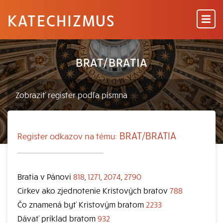
KATECHIZMUS
BRAT/BRATIA
BRAT/BRATIA
Register odkazov na tému:
Bratia v Pánovi
818
,
1271
,
2074
,
2790
Cirkev ako zjednotenie Kristových bratov
788
Čo znamená byť Kristovým bratom
2233
Dávať príklad bratom
932