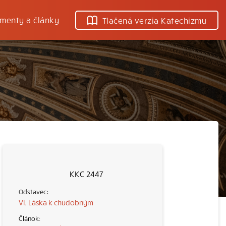
menty a články
Tlačená verzia Katechizmu
KKC 2447
VI. Láska k chudobným