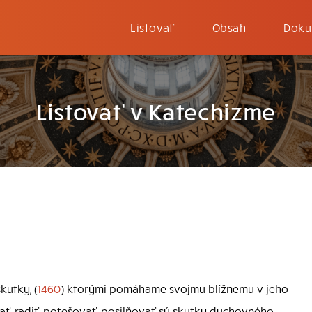
Listovať
Obsah
Doku
Listovať v Katechizme
kutky, (
1460
) ktorými pomáhame svojmu blížnemu v jeho
ť, radiť, potešovať, posilňovať sú skutky duchovného