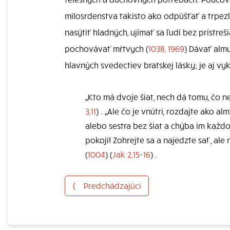
milosrdenstva takisto ako odpúšťať a trpezl
nasýtiť hladných, ujímať sa ľudí bez prístre
pochovávať mŕtvych (
1038, 1969
) Dávať alm
hlavných svedectiev bratskej lásky; je aj vy
„Kto má dvoje šiat, nech dá tomu, čo n
3,11
) . „Ale čo je vnútri, rozdajte ako a
alebo sestra bez šiat a chýba im každ
pokoji! Zohrejte sa a najedzte sa!‘, ale 
(
1004
) (
Jak 2,15-16
) .
⟨
Predchádzajúci