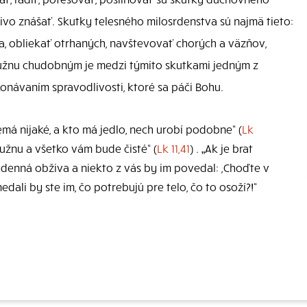
ivo znášať. Skutky telesného milosrdenstva sú najmä tieto:
šia, obliekať otrhaných, navštevovať chorých a väzňov,
užnu chudobným je medzi týmito skutkami jedným z
konávaním spravodlivosti, ktoré sa páči Bohu.
emá nijaké, a kto má jedlo, nech urobí podobne“ (
Lk
lmužnu a všetko vám bude čisté“ (
Lk 11,41
) . „Ak je brat
odenná obživa a niekto z vás by im povedal: ,Choďte v
nedali by ste im, čo potrebujú pre telo, čo to osoží?!“