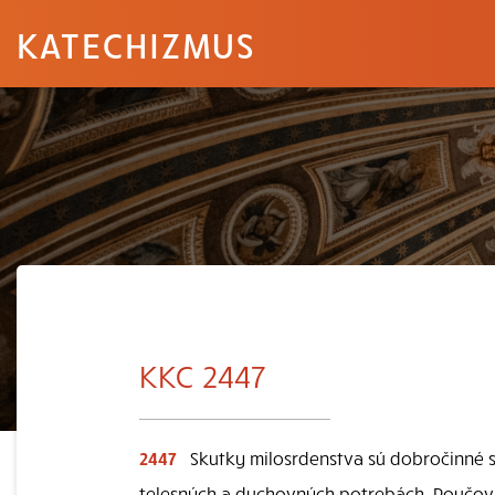
KATECHIZMUS
KKC 2447
2447
Skutky milosrdenstva sú dobročinné s
telesných a duchovných potrebách. Poučova