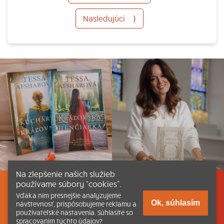
Nasledujúci
⟩
Na zlepšenie našich služieb
používame súbory “cookies”.
Listovať
Obsah
Dokumenty a články
Vďaka nim presnejšie analyzujeme
Ok, súhlasím
návštevnosť, prispôsobujeme reklamu a
používateľské nastavenia. Súhlasíte so
Kontakt
Tlačená verzia Katechizmu
spracovaním týchto údajov?