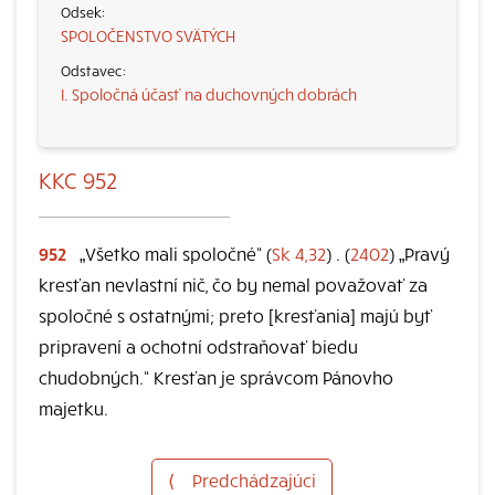
SPOLOČENSTVO SVÄTÝCH
I. Spoločná účasť na duchovných dobrách
KKC 952
952
„Všetko mali spoločné“ (
Sk 4,32
) . (
2402
) „Pravý
kresťan nevlastní nič, čo by nemal považovať za
spoločné s ostatnými; preto [kresťania] majú byť
pripravení a ochotní odstraňovať biedu
chudobných.“ Kresťan je správcom Pánovho
majetku.
⟨
Predchádzajúci