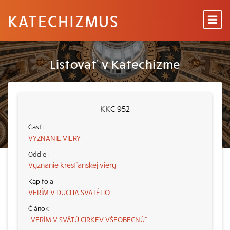
KATECHIZMUS
Listovať v Katechizme
KKC 952
VYZNANIE VIERY
Vyznanie kresťanskej viery
VERÍM V DUCHA SVÄTÉHO
„VERÍM V SVÄTÚ CIRKEV VŠEOBECNÚ“