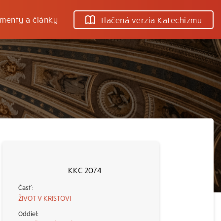
menty a články
Tlačená verzia Katechizmu
KKC 2074
ŽIVOT V KRISTOVI