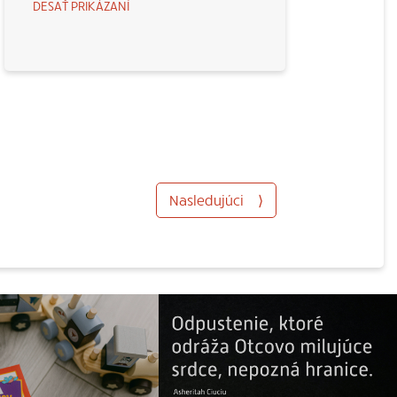
DESAŤ PRIKÁZANÍ
Nasledujúci
⟩