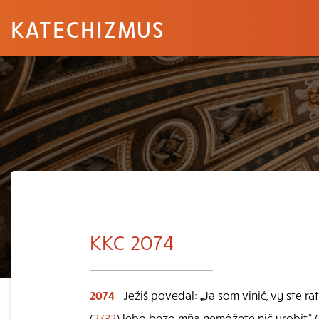
KATECHIZMUS
KKC 2074
2074
Ježiš povedal: „Ja som vinič, vy ste ra
(
2732
) lebo bezo mňa nemôžete nič urobiť“ (