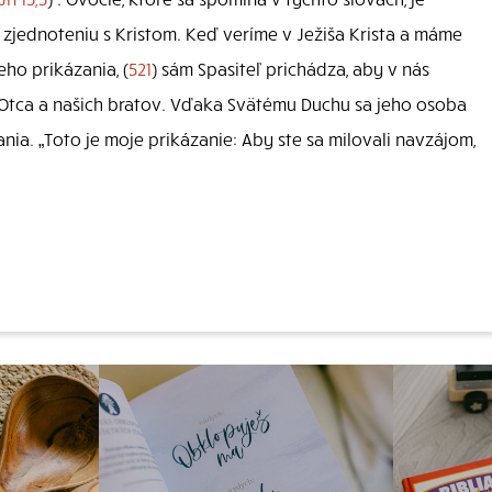
 zjednoteniu s Kristom. Keď veríme v Ježiša Krista a máme
ho prikázania, (
521
) sám Spasiteľ prichádza, aby v nás
o Otca a našich bratov. Vďaka Svätému Duchu sa jeho osoba
a. „Toto je moje prikázanie: Aby ste sa milovali navzájom,