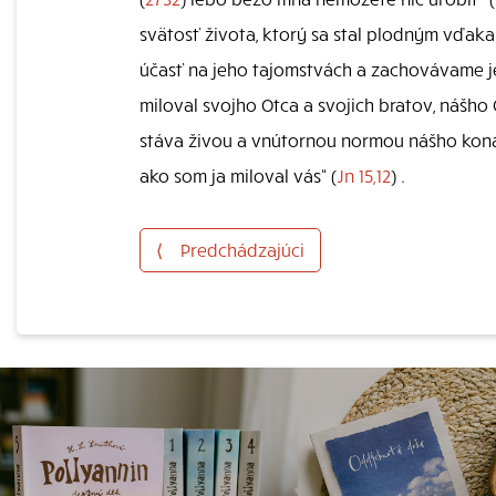
svätosť života, ktorý sa stal plodným vďaka
účasť na jeho tajomstvách a zachovávame je
miloval svojho Otca a svojich bratov, nášh
stáva živou a vnútornou normou nášho konani
ako som ja miloval vás“ (
Jn 15,12
) .
⟨
Predchádzajúci