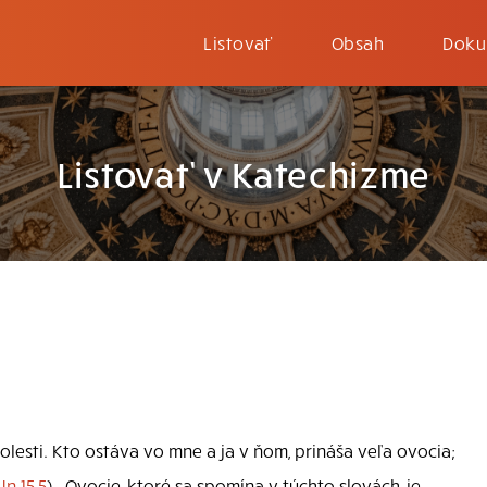
Listovať
Obsah
Doku
Listovať v Katechizme
tolesti. Kto ostáva vo mne a ja v ňom, prináša veľa ovocia;
Jn 15,5
) . Ovocie, ktoré sa spomína v týchto slovách, je