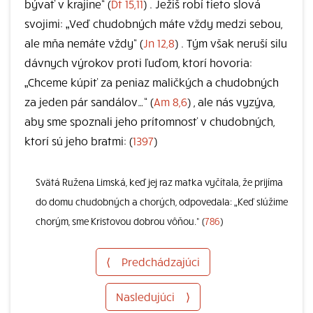
bývať v krajine“ (
Dt 15,11
) . Ježiš robí tieto slová
svojimi: „Veď chudobných máte vždy medzi sebou,
ale mňa nemáte vždy“ (
Jn 12,8
) . Tým však neruší silu
dávnych výrokov proti ľuďom, ktorí hovoria:
„Chceme kúpiť za peniaz maličkých a chudobných
za jeden pár sandálov…“ (
Am 8,6
) , ale nás vyzýva,
aby sme spoznali jeho prítomnosť v chudobných,
ktorí sú jeho bratmi: (
1397
)
Svätá Ružena Limská, keď jej raz matka vyčítala, že prijíma
do domu chudobných a chorých, odpovedala: „Keď slúžime
chorým, sme Kristovou dobrou vôňou.“ (
786
)
⟨
Predchádzajúci
Nasledujúci
⟩