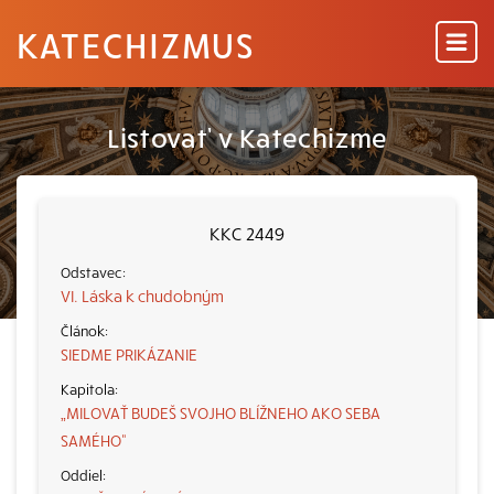
KATECHIZMUS
Listovať v Katechizme
KKC 2449
VI. Láska k chudobným
SIEDME PRIKÁZANIE
„MILOVAŤ BUDEŠ SVOJHO BLÍŽNEHO AKO SEBA
SAMÉHO“