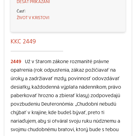
DESAŤ PRIKÁZANÍ
ŽIVOT V KRISTOVI
KKC 2449
2449
Už v Starom zákone rozmanité právne
opatrenia (rok odpustenia, zákaz požičiavať na
úroky a zadržiavať mzdy, povinnosť odovzdávať
desiatky, každodenná výplata nádenníkom, právo
paberkovať hrozno a zbierať klasy) zodpovedajú
povzbudeniu Deuteronómia: „Chudobní nebudú
chýbať v krajine, kde budeš bývať, preto ti
nariaďujem, aby si otváral svoju ruku núdznemu a
svojmu chudobnému bratovi, ktorý bude s tebou