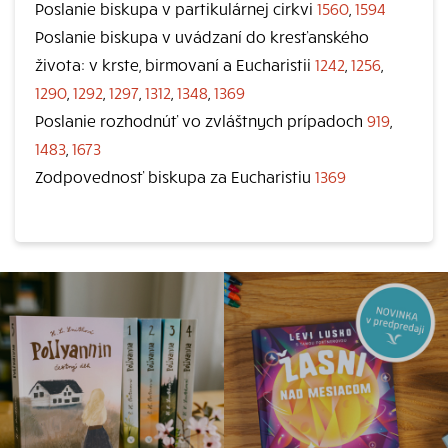
Poslanie biskupa v partikulárnej cirkvi
1560
,
1594
Poslanie biskupa v uvádzaní do kresťanského
života: v krste, birmovaní a Eucharistii
1242
,
1256
,
1290
,
1292
,
1297
,
1312
,
1348
,
1369
Poslanie rozhodnúť vo zvláštnych prípadoch
919
,
1483
,
1673
Zodpovednosť biskupa za Eucharistiu
1369