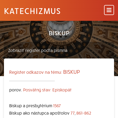
KATECHIZMUS
BISKUP
BISKUP
Register odkazov na tému:
porov.
Posvätný stav: Episkopát
Biskup a presbytérium
1567
Biskup ako nástupca apoštolov
77
,
861-862