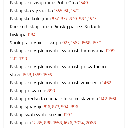
Biskup ako živý obraz Boha Otca
1549
Biskupská vysviacka
1555-61
,
1572
Biskupské kolégium
857
,
877
,
879-887
,
1577
Rímsky biskup, pozri Rímsky pápež; Sedadlo
biskupa
1184
Spolupracovníci biskupa
927
,
1562-1568
,
1570
Biskup ako vysluhovateľ sviatosti birmovania
1299
,
1312-1313
Biskup ako vysluhovateľ sviatosti posvätného
stavu
1538
,
1569
,
1576
Biskup ako vysluhovateľ sviatosti zmierenia
1462
Biskup posväcuje
893
Biskup predsedá eucharistickému sláveniu
1142
,
1561
Biskup spravuje
816
,
873
,
894-896
Biskup svätí svätú krizmu
1297
Biskup učí
12
,
85
,
888
,
1558
,
1676
,
2034
,
2068