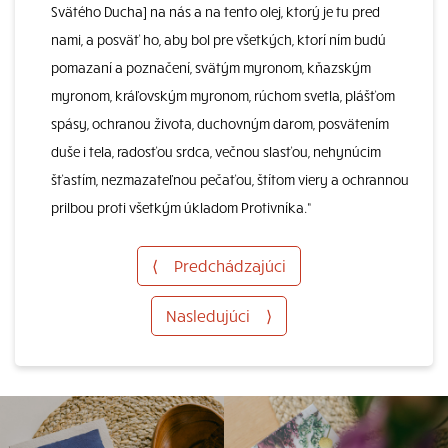
Svätého Ducha] na nás a na tento olej, ktorý je tu pred
nami, a posväť ho, aby bol pre všetkých, ktorí ním budú
pomazaní a poznačení, svätým myronom, kňazským
myronom, kráľovským myronom, rúchom svetla, plášťom
spásy, ochranou života, duchovným darom, posvätením
duše i tela, radosťou srdca, večnou slasťou, nehynúcim
šťastím, nezmazateľnou pečaťou, štítom viery a ochrannou
prilbou proti všetkým úkladom Protivníka.“
⟨
Predchádzajúci
Nasledujúci
⟩