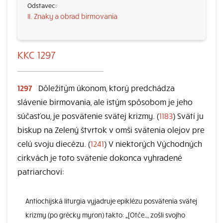
II. Znaky a obrad birmovania
KKC 1297
1297
Dôležitým úkonom, ktorý predchádza
slávenie birmovania, ale istým spôsobom je jeho
súčasťou, je posvätenie svätej krizmy. (
1183
) Svätí ju
biskup na Zelený štvrtok v omši svätenia olejov pre
celú svoju diecézu. (
1241
) V niektorých Východných
cirkvách je toto svätenie dokonca vyhradené
patriarchovi:
Antiochijská liturgia vyjadruje epiklézu posvätenia svätej
krizmy (po grécky myron) takto: „[Otče…, zošli svojho