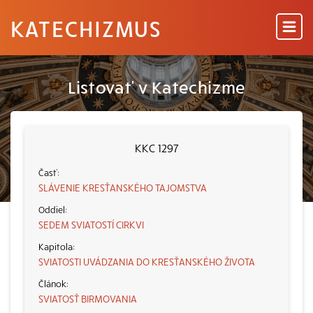
KATECHIZMUS
Listovať v Katechizme
KKC 1297
SLÁVENIE KRESŤANSKÉHO TAJOMSTVA
SEDEM SVIATOSTÍ CIRKVI
SVIATOSTI UVÁDZANIA DO KRESŤANSKÉHO ŽIVOTA
SVIATOSŤ BIRMOVANIA