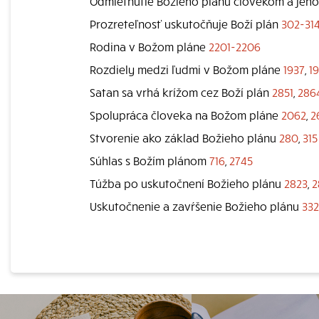
Odmietnutie Božieho plánu človekom a jeh
Prozreteľnosť uskutočňuje Boží plán
302-31
Rodina v Božom pláne
2201-2206
Rozdiely medzi ľudmi v Božom pláne
1937
,
1
Satan sa vrhá krížom cez Boží plán
2851
,
286
Spolupráca človeka na Božom pláne
2062
,
2
Stvorenie ako základ Božieho plánu
280
,
315
Súhlas s Božím plánom
716
,
2745
Túžba po uskutočnení Božieho plánu
2823
,
2
Uskutočnenie a zavŕšenie Božieho plánu
332