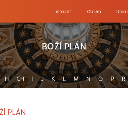
Listovať
Obsah
Doku
BOŽÍ PLÁN
H
CH
I
J
K
L
M
N
O
P
R
-
-
-
-
-
-
-
-
-
-
-
ŽÍ PLÁN