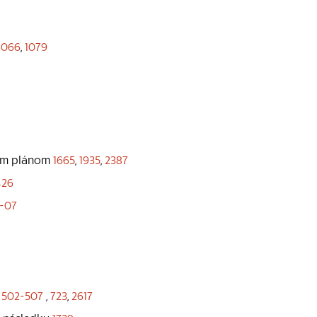
1066
,
1079
ožím plánom
1665
,
1935
,
2387
426
-07
e
502-507
,
723
,
2617