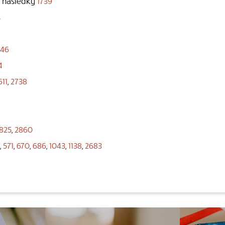
o následky
1739
4
946
4
611
,
2738
825
,
2860
,
571
,
670
,
686
,
1043
,
1138
,
2683