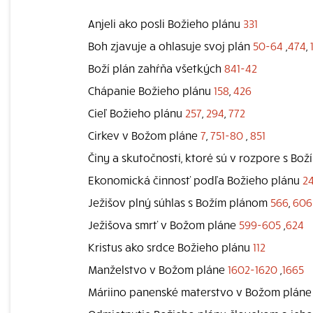
Anjeli ako posli Božieho plánu
331
Boh zjavuje a ohlasuje svoj plán
50-64
,
474
,
Boží plán zahŕňa všetkých
841-42
Chápanie Božieho plánu
158
,
426
Cieľ Božieho plánu
257
,
294
,
772
Cirkev v Božom pláne
7
,
751-80
,
851
Činy a skutočnosti, ktoré sú v rozpore s B
Ekonomická činnosť podľa Božieho plánu
2
Ježišov plný súhlas s Božím plánom
566
,
606
Ježišova smrť v Božom pláne
599-605
,
624
Kristus ako srdce Božieho plánu
112
Manželstvo v Božom pláne
1602-1620
,
1665
Máriino panenské materstvo v Božom plán