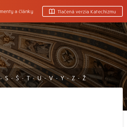
menty a články
Tlačená verzia Katechizmu
S
Š
T
U
V
Y
Z
Ž
-
-
-
-
-
-
-
-