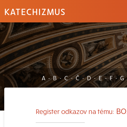
KATECHIZMUS
A
B
C
Č
D
E
F
G
-
-
-
-
-
-
-
BO
Register odkazov na tému: