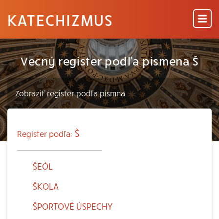
KATECHIZMUS
Vecný register podľa písmena Š
Š
Register podľa:
ŠEÓL
ŠKOLA
ŠPORTOVÉ ÚSPECHY