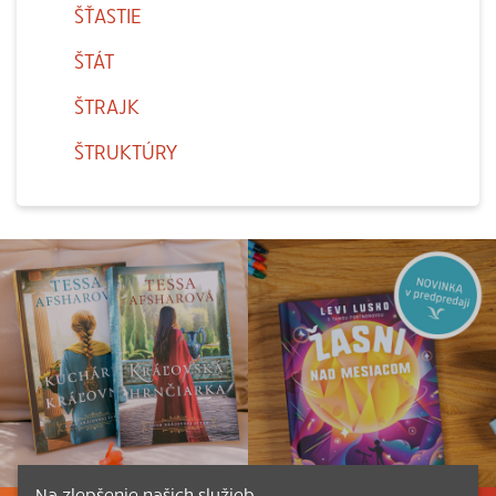
ŠŤASTIE
ŠTÁT
ŠTRAJK
ŠTRUKTÚRY
Na zlepšenie našich služieb