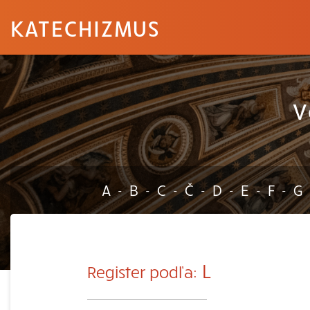
KATECHIZMUS
V
A
B
C
Č
D
E
F
G
-
-
-
-
-
-
-
L
Register podľa: