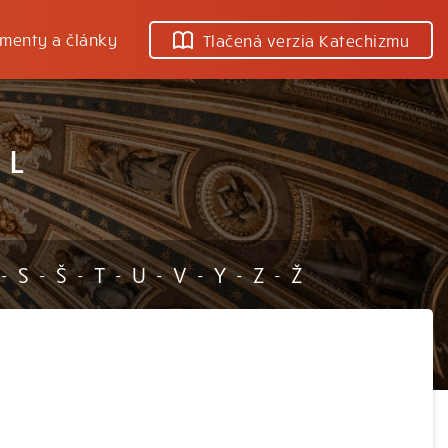
menty a články
Tlačená verzia Katechizmu
 L
S
Š
T
U
V
Y
Z
Ž
-
-
-
-
-
-
-
-