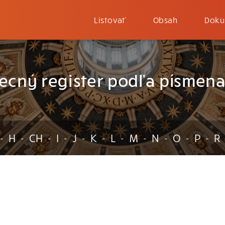
Listovať
Obsah
Doku
ecný register podľa písmena
H
CH
I
J
K
L
M
N
O
P
R
-
-
-
-
-
-
-
-
-
-
-