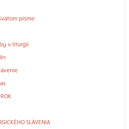
Svätom písme
y v liturgii
dín
slávenie
čas
Ý ROK
URGICKÉHO SLÁVENIA