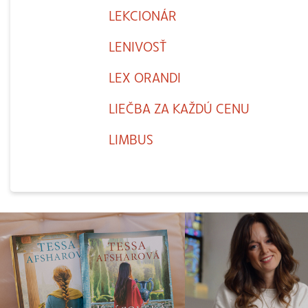
LEKCIONÁR
LENIVOSŤ
LEX ORANDI
LIEČBA ZA KAŽDÚ CENU
LIMBUS