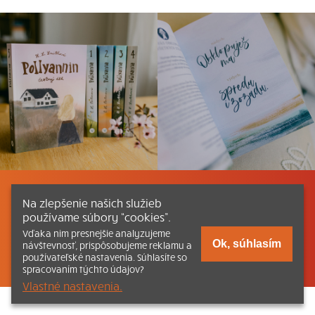
Listovať
Obsah
Dokumenty a články
Na zlepšenie našich služieb
používame súbory “cookies”.
Kontakt
Tlačená verzia Katechizmu
Vďaka nim presnejšie analyzujeme
Ok, súhlasím
návštevnosť, prispôsobujeme reklamu a
© 2026 katechizmus.sk |
Všetky práva vyhradené
| Táto stránka
používateľské nastavenia. Súhlasíte so
funguje aj vďaka kresťanskému kníhkupectvu
Kumran.sk
spracovaním týchto údajov?
Vlastné nastavenia.