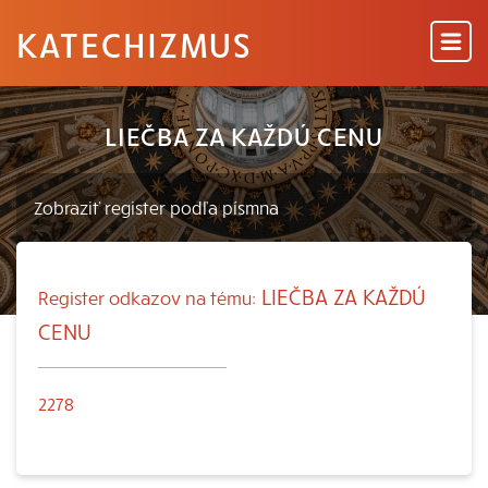
KATECHIZMUS
LIEČBA ZA KAŽDÚ CENU
LIEČBA ZA KAŽDÚ
Register odkazov na tému:
CENU
2278