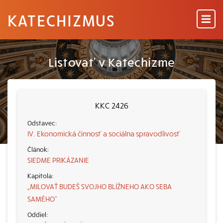
KATECHIZMUS
Listovať v Katechizme
KKC 2426
IV. Ekonomická činnosť a sociálna spravodlivosť
SIEDME PRIKÁZANIE
„MILOVAŤ BUDEŠ SVOJHO BLÍŽNEHO AKO SEBA
SAMÉHO“