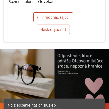
Božiemu plánu s človekom.
⟨
Predchádzajúci
Nasledujúci
⟩
Na zlepšenie našich služieb