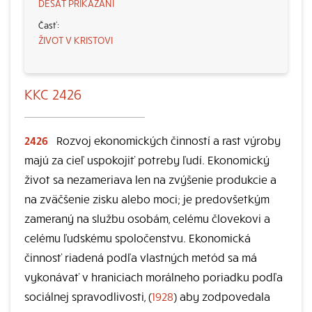
DESAŤ PRIKÁZANÍ
ŽIVOT V KRISTOVI
KKC 2426
2426
Rozvoj ekonomických činností a rast výroby
majú za cieľ uspokojiť potreby ľudí. Ekonomický
život sa nezameriava len na zvýšenie produkcie a
na zväčšenie zisku alebo moci; je predovšetkým
zameraný na službu osobám, celému človekovi a
celému ľudskému spoločenstvu. Ekonomická
činnosť riadená podľa vlastných metód sa má
vykonávať v hraniciach morálneho poriadku podľa
sociálnej spravodlivosti, (
1928
) aby zodpovedala