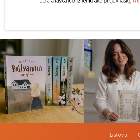
Úcta a láska k blížnemu ako prejav lásky
17
Listovať