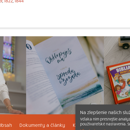
89
,
1822
,
1844
Na zlepšenie našich sl
Vďaka nim presnejšie analy
používateľské nastavenia. S
Obsah
Dokumenty a články
Kontakt
Tlačená verzi