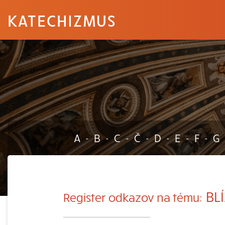
KATECHIZMUS
A
B
C
Č
D
E
F
G
-
-
-
-
-
-
-
BL
Register odkazov na tému: