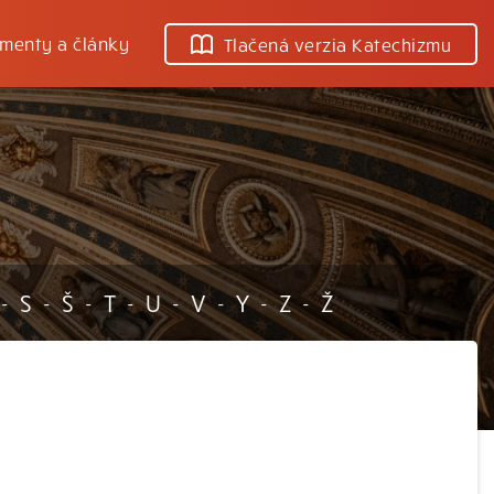
menty a články
Tlačená verzia Katechizmu
S
Š
T
U
V
Y
Z
Ž
-
-
-
-
-
-
-
-