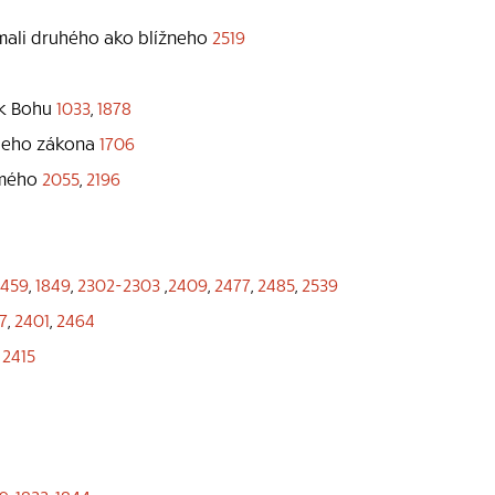
ímali druhého ako blížneho
2519
 k Bohu
1033
,
1878
žieho zákona
1706
amého
2055
,
2196
1459
,
1849
,
2302-2303
,
2409
,
2477
,
2485
,
2539
7
,
2401
,
2464
u
2415