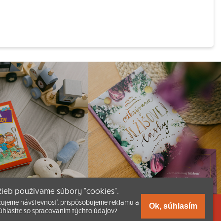
užieb používame súbory “cookies”.
zujeme návštevnosť, prispôsobujeme reklamu a
Ok, súhlasím
úhlasíte so spracovaním týchto údajov?
a Katechizmu