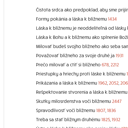
Čistota srdca ako predpoklad, aby sme prij
Formy pokánia a láska k blížnemu
1434
Láska k blížnemu je neoddeliteľná od lásky
Láska k Bohu a k blížnemu ako splnenie Bo
Milovať budeš svojho blížneho ako seba s
Považovať blížneho za svoje druhé ja
1931
Prečo milovať a ctiť si blížneho
678
,
2212
Priestupky a hriechy proti láske k blížnemu
Prikázania a láska k blížnemu
1962
,
2052
,
206
Rešpektovanie stvorenia a láska k blížnem
Skutky milosrdenstva voči blížnemu
2447
Spravodlivosť voči blížnemu
1807
,
1836
Treba sa stať blížnym druhému
1825
,
1932