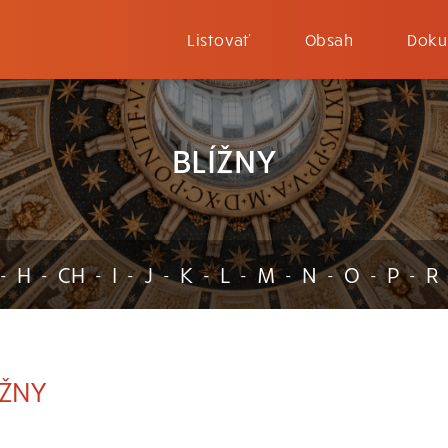
Listovať
Obsah
Doku
BLÍŽNY
H
CH
I
J
K
L
M
N
O
P
R
-
-
-
-
-
-
-
-
-
-
-
ÍŽNY