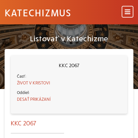
KATECHIZMUS
Listovať v Katechizme
KKC 2067
ŽIVOT V KRISTOVI
DESAŤ PRIKÁZANÍ
KKC 2067