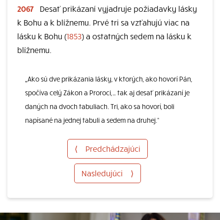
2067
Desať prikázaní vyjadruje požiadavky lásky
k Bohu a k blížnemu. Prvé tri sa vzťahujú viac na
lásku k Bohu (
1853
) a ostatných sedem na lásku k
blížnemu.
„Ako sú dve prikázania lásky, v ktorých, ako hovorí Pán,
spočíva celý Zákon a Proroci,… tak aj desať prikázaní je
daných na dvoch tabuliach. Tri, ako sa hovorí, boli
napísané na jednej tabuli a sedem na druhej.“
⟨
Predchádzajúci
Nasledujúci
⟩