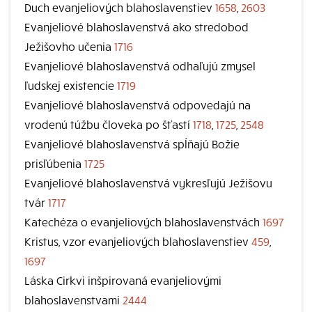
Duch evanjeliových blahoslavenstiev
1658
,
2603
Evanjeliové blahoslavenstvá ako stredobod
Ježišovho učenia
1716
Evanjeliové blahoslavenstvá odhaľujú zmysel
ľudskej existencie
1719
Evanjeliové blahoslavenstvá odpovedajú na
vrodenú túžbu človeka po šťastí
1718
,
1725
,
2548
Evanjeliové blahoslavenstvá spĺňajú Božie
prisľúbenia
1725
Evanjeliové blahoslavenstvá vykresľujú Ježišovu
tvár
1717
Katechéza o evanjeliových blahoslavenstvách
1697
Kristus, vzor evanjeliových blahoslavenstiev
459
,
1697
Láska Cirkvi inšpirovaná evanjeliovými
blahoslavenstvami
2444