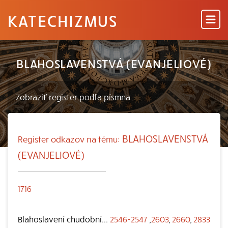
KATECHIZMUS
BLAHOSLAVENSTVÁ (EVANJELIOVÉ)
BLAHOSLAVENSTVÁ
Register odkazov na tému:
(EVANJELIOVÉ)
1716
Blahoslavení chudobní...
2546-2547
,
2603
,
2660
,
2833