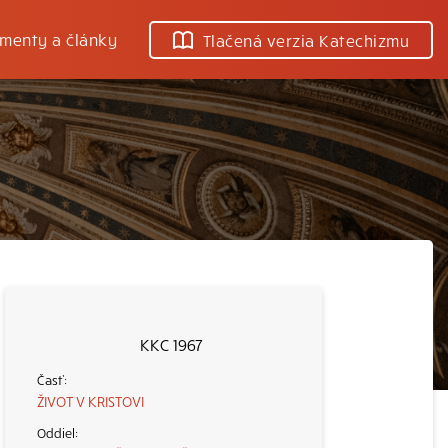
menty a články
Tlačená verzia Katechizmu
KKC 1967
ŽIVOT V KRISTOVI