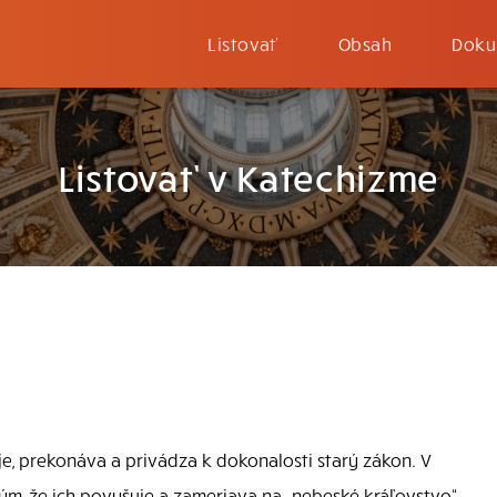
Listovať
Obsah
Doku
Listovať v Katechizme
uje, prekonáva a privádza k dokonalosti starý zákon. V
ým, že ich povyšuje a zameriava na „nebeské kráľovstvo“.