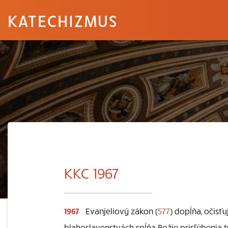
KATECHIZMUS
KKC 1967
1967
Evanjeliový zákon (
577
) dopĺňa, očisť
blahoslavenstvách spĺňa Božie prisľúbenia t