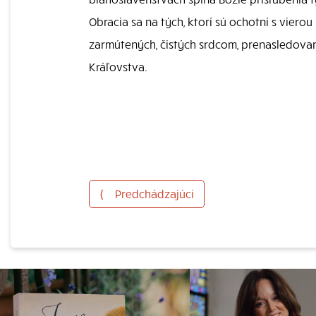
Obracia sa na tých, ktorí sú ochotní s viero
zarmútených, čistých srdcom, prenasledovan
Kráľovstva.
⟨
Predchádzajúci