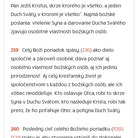
Pán Ježiš Kristus, skrze ktorého je všetko; a jeden
Duch Svätý, v ktorom je všetko“. Najmä božské
poslania: vtelenie Syna a darovanie Ducha Svätého
zjavujú osobitné vlastnosti božských osôb.
259
Celý Boží poriadok spásy, (
236
) ako dielo
spoločné a zároveň osobné, dáva poznať aj
osobitnú vlastnosť božských osôb, aj ich jedinú
prirodzenosť. Aj celý kresťanský život je
spoločenstvom s každou z božských osôb, ale ich
vôbec neoddeľuje. Kto oslavuje Otca, robí to skrze
Syna v Duchu Svätom; kto nasleduje Krista, robí tak
preto, že ho priťahuje Otec a pohýna Duch Svätý.
260
Posledný cieľ celého Božieho poriadku (
1050,
1721
) spásy je, aby stvorenia vstúpili do dokonalej