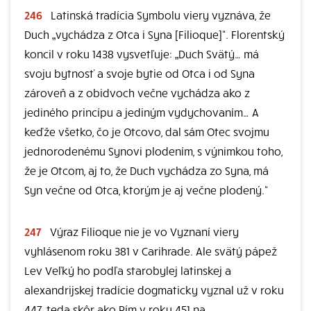
246
Latinská tradícia Symbolu viery vyznáva, že
Duch „vychádza z Otca i Syna [Filioque]“. Florentský
koncil v roku 1438 vysvetľuje: „Duch Svätý… má
svoju bytnosť a svoje bytie od Otca i od Syna
zároveň a z obidvoch večne vychádza ako z
jediného princípu a jediným vydychovaním… A
keďže všetko, čo je Otcovo, dal sám Otec svojmu
jednorodenému Synovi plodením, s výnimkou toho,
že je Otcom, aj to, že Duch vychádza zo Syna, má
Syn večne od Otca, ktorým je aj večne plodený.“
247
Výraz Filioque nie je vo Vyznaní viery
vyhlásenom roku 381 v Carihrade. Ale svätý pápež
Lev Veľký ho podľa starobylej latinskej a
alexandrijskej tradície dogmaticky vyznal už v roku
447, teda skôr ako Rím v roku 451 na