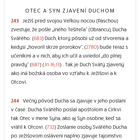
OTEC A SYN ZJAVENÍ DUCHOM
243
Ježiš pred svojou Veľkou nocou (Paschou)
zvestuje, že pošle „iného Tešiteľa“ (Obrancu), Ducha
Svätého. (
683
) Duch, ktorý pôsobí už od stvorenia a
kedysi „hovoril skrze prorokov“, (
2780
) bude teraz s
učeníkmi a v nich, aby ich učil a uviedol „do plnej
pravdy“ (
687
) (
Jn 16,13
) . Tak je Duch Svätý zjavený
ako iná božská osoba vo vzťahu k Ježišovi a k
Otcovi.
244
Večný pôvod Ducha sa zjavuje v jeho poslaní
v čase. Ducha Svätého poslal apoštolom a Cirkvi
tak Otec v mene Syna, ako aj Syn osobne, keď sa
vrátil k Otcovi. (
732
) Zoslanie osoby Svätého Ducha
po Ježišovom oslávení naplno zjavuje tajomstvo