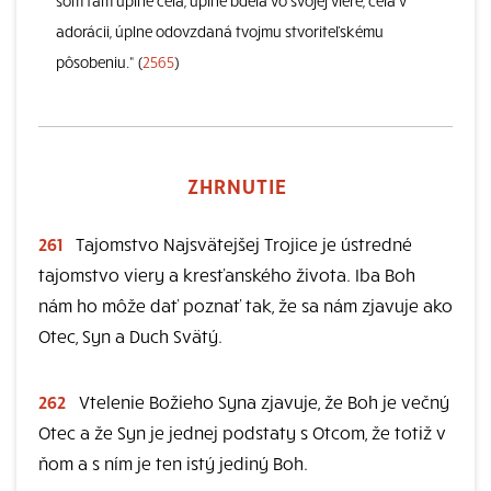
som tam úplne celá, úplne bdelá vo svojej viere, celá v
adorácii, úplne odovzdaná tvojmu stvoriteľskému
pôsobeniu.“ (
2565
)
ZHRNUTIE
261
Tajomstvo Najsvätejšej Trojice je ústredné
tajomstvo viery a kresťanského života. Iba Boh
nám ho môže dať poznať tak, že sa nám zjavuje ako
Otec, Syn a Duch Svätý.
262
Vtelenie Božieho Syna zjavuje, že Boh je večný
Otec a že Syn je jednej podstaty s Otcom, že totiž v
ňom a s ním je ten istý jediný Boh.