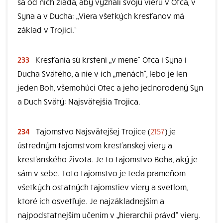
sa od nich žiada, aby vyznali svoju vieru v Otca, v
Syna a v Ducha: „Viera všetkých kresťanov má
základ v Trojici.“
233
Kresťania sú krstení „v mene“ Otca i Syna i
Ducha Svätého, a nie v ich „menách“, lebo je len
jeden Boh, všemohúci Otec a jeho jednorodený Syn
a Duch Svätý: Najsvätejšia Trojica.
234
Tajomstvo Najsvätejšej Trojice (
2157
) je
ústredným tajomstvom kresťanskej viery a
kresťanského života. Je to tajomstvo Boha, aký je
sám v sebe. Toto tajomstvo je teda prameňom
všetkých ostatných tajomstiev viery a svetlom,
ktoré ich osvetľuje. Je najzákladnejším a
najpodstatnejším učením v „hierarchii právd“ viery.