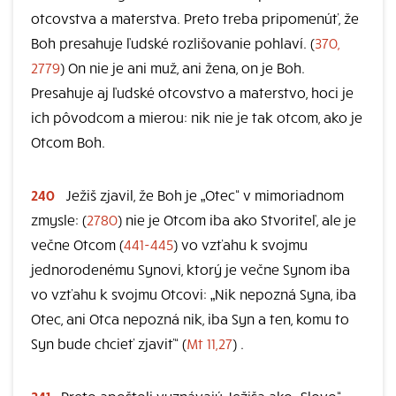
otcovstva a materstva. Preto treba pripomenúť, že
Boh presahuje ľudské rozlišovanie pohlaví. (
370,
2779
) On nie je ani muž, ani žena, on je Boh.
Presahuje aj ľudské otcovstvo a materstvo, hoci je
ich pôvodcom a mierou: nik nie je tak otcom, ako je
Otcom Boh.
240
Ježiš zjavil, že Boh je „Otec“ v mimoriadnom
zmysle: (
2780
) nie je Otcom iba ako Stvoriteľ, ale je
večne Otcom (
441-445
) vo vzťahu k svojmu
jednorodenému Synovi, ktorý je večne Synom iba
vo vzťahu k svojmu Otcovi: „Nik nepozná Syna, iba
Otec, ani Otca nepozná nik, iba Syn a ten, komu to
Syn bude chcieť zjaviť“ (
Mt 11,27
) .
241
Preto apoštoli vyznávajú Ježiša ako „Slovo“,