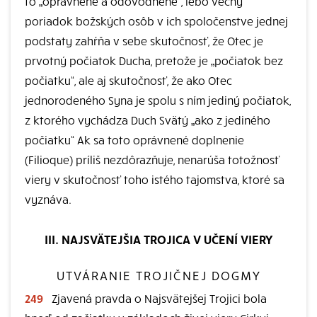
to „oprávnene a odôvodnene“, lebo večný
poriadok božských osôb v ich spoločenstve jednej
podstaty zahŕňa v sebe skutočnosť, že Otec je
prvotný počiatok Ducha, pretože je „počiatok bez
počiatku“, ale aj skutočnosť, že ako Otec
jednorodeného Syna je spolu s ním jediný počiatok,
z ktorého vychádza Duch Svätý „ako z jediného
počiatku“ Ak sa toto oprávnené doplnenie
(Filioque) príliš nezdôrazňuje, nenarúša totožnosť
viery v skutočnosť toho istého tajomstva, ktoré sa
vyznáva.
III. NAJSVÄTEJŠIA TROJICA V UČENÍ VIERY
UTVÁRANIE TROJIČNEJ DOGMY
249
Zjavená pravda o Najsvätejšej Trojici bola