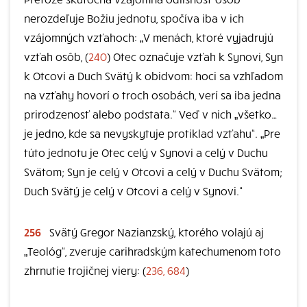
nerozdeľuje Božiu jednotu, spočíva iba v ich
vzájomných vzťahoch: „V menách, ktoré vyjadrujú
vzťah osôb, (
240
) Otec označuje vzťah k Synovi, Syn
k Otcovi a Duch Svätý k obidvom: hoci sa vzhľadom
na vzťahy hovorí o troch osobách, verí sa iba jedna
prirodzenosť alebo podstata.“ Veď v nich „všetko…
je jedno, kde sa nevyskytuje protiklad vzťahu“. „Pre
túto jednotu je Otec celý v Synovi a celý v Duchu
Svätom; Syn je celý v Otcovi a celý v Duchu Svätom;
Duch Svätý je celý v Otcovi a celý v Synovi.“
256
Svätý Gregor Nazianzský, ktorého volajú aj
„Teológ“, zveruje carihradským katechumenom toto
zhrnutie trojičnej viery: (
236, 684
)