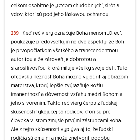
celkom osobitne je „Otcom chudobných“, sirôt a
vdov, ktorí sú pod jeho láskavou ochranou.
239
Keď reč viery označuje Boha menom „Otec“,
poukazuje predovšetkým na dva aspekty: že Boh
je prvopočiatkom všetkého a transcendentnou
autoritou a že zároveň je dobrotou a
starostlivosťou, ktorá miluje všetky svoje deti. Túto
otcovskú nežnosť Boha možno vyjadriť aj obrazom
materstva, ktorý lepšie zvýrazňuje Božiu
imanentnosť a dôvernosť vzťahu medzi Bohom a
jeho stvorením. Takto reč viery čerpá z ľudskej
skúsenosti týkajúcej sa rodičov, ktorí sú pre
človeka v istom zmysle prvými zástupcami Boha.
Ale z tejto skúsenosti vyplýva aj to, že ľudskí
rodičia sú omylní a môžu znetvoriť podobu