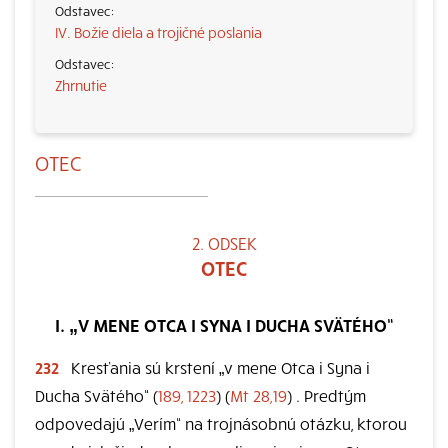
IV. Božie diela a trojičné poslania
Zhrnutie
OTEC
2. ODSEK
OTEC
I. „V MENE OTCA I SYNA I DUCHA SVÄTÉHO“
232
Kresťania sú krstení „v mene Otca i Syna i
Ducha Svätého“ (
189, 1223
) (
Mt 28,19
) . Predtým
odpovedajú „Verím“ na trojnásobnú otázku, ktorou