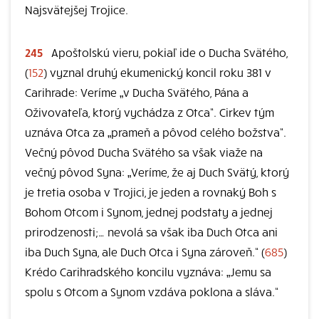
Najsvätejšej Trojice.
245
Apoštolskú vieru, pokiaľ ide o Ducha Svätého,
(
152
) vyznal druhý ekumenický koncil roku 381 v
Carihrade: Veríme „v Ducha Svätého, Pána a
Oživovateľa, ktorý vychádza z Otca“. Cirkev tým
uznáva Otca za „prameň a pôvod celého božstva“.
Večný pôvod Ducha Svätého sa však viaže na
večný pôvod Syna: „Veríme, že aj Duch Svätý, ktorý
je tretia osoba v Trojici, je jeden a rovnaký Boh s
Bohom Otcom i Synom, jednej podstaty a jednej
prirodzenosti;… nevolá sa však iba Duch Otca ani
iba Duch Syna, ale Duch Otca i Syna zároveň.“ (
685
)
Krédo Carihradského koncilu vyznáva: „Jemu sa
spolu s Otcom a Synom vzdáva poklona a sláva.“