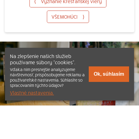
⟨
Vyznanie kresťanskej viery
VŠEMOHÚCI
⟩
Na zlepšenie našich služieb
používame súbory “cookies”.
Vďaka nim presnejšie analyzujeme
Ok, súhlasím
návštevnosť, prispôsobujeme reklamu a
používateľské nastavenia. Súhlasíte so
spracovaním týchto údajov?
Vlastné nastavenia.
Listovať
Obsah
Dokumenty a články
Kontakt
Tlačená verzia Katechizmu