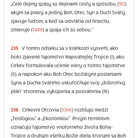
„Celé dejiny spásy sú dejinami cesty a spôsobu, (
90
)
akým sa pravý a jediný Boh, Otec, Syn a Duch Svätý,
zjavuje ľuďom, a keď sa odvrátia od hriechu,
zmieruje (
1449
) a spája ich so sebou.“
235
V tomto odseku sa v krátkosti vysvetlí, ako
bolo zjavené tajomstvo Najsvätejšej Trojice (I), ako
Cirkev formulovala učenie viery o tomto tajomstve
(II), a napokon ako Boh Otec božskými poslaniami
Syna a Ducha Svätého uskutočňuje svoj „dobrotivý
plán“ stvorenia, vykúpenia a posvätenia (III).
236
Cirkevní Otcovia (
1066
) rozlišujú medzi
„Teológiou“ a „Ekonómiou“. Prvým termínom
označujú tajomstvo vnútorného života Boha-
Trojice a druhým všetky Božie diela, ktorými sa Boh