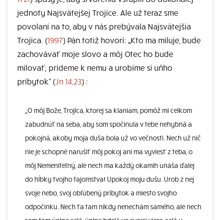
jednoty Najsvätejšej Trojice. Ale už teraz sme
povolaní na to, aby v nás prebývala Najsvätejšia
Trojica. (
1997
) Pán totiž hovorí: „Kto ma miluje, bude
zachovávať moje slovo a môj Otec ho bude
milovať; prídeme k nemu a urobíme si uňho
príbytok“ (
Jn 14,23
) :
„O môj Bože, Trojica, ktorej sa klaniam, pomôž mi celkom
zabudnúť na seba, aby som spočinula v tebe nehybná a
pokojná, akoby moja duša bola už vo večnosti. Nech už nič
nie je schopné narušiť môj pokoj ani ma vyviesť z teba, o
môj Nemeniteľný, ale nech ma každý okamih unáša ďalej
do hĺbky tvojho tajomstva! Upokoj moju dušu. Urob z nej
svoje nebo, svoj obľúbený príbytok a miesto svojho
odpočinku. Nech ťa tam nikdy nenechám samého, ale nech