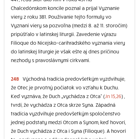
Chalcedónskom koncile poznal a prijal Vyznanie
viery z roku 381. Používanie tejto formuly vo
Vyznaní viery sa pozvoľna (medzi 8. až 11. storočím)
pripúšťalo v latinskej liturgii. Zavedenie výrazu
Filioque do Nicejsko-carihradského vyznania viery
do latinskej liturgie je však ešte aj dnes príčinou
nezhody s pravoslávnymi cirkvami.
248
Východná tradícia predovšetkým vyzdvihuje,
že Otec je prvotný počiatok vo vzťahu k Duchu.
Keď vyznáva, že Duch „vychádza z Otca“ (
Jn 15,26
) ,
tvrdí, že vychádza z Otca skrze Syna. Západná
tradícia vyzdvihuje predovšetkým spoločenstvo
jednej podstaty medzi Otcom a Synom, keď hovorí,
že Duch vychádza z Otca i Syna (Filioque). A hovorí