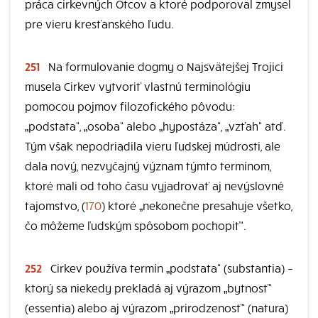
práca cirkevných Otcov a ktoré podporoval zmysel
pre vieru kresťanského ľudu.
251
Na formulovanie dogmy o Najsvätejšej Trojici
musela Cirkev vytvoriť vlastnú terminológiu
pomocou pojmov filozofického pôvodu:
„podstata“, „osoba“ alebo „hypostáza“, „vzťah“ atď.
Tým však nepodriadila vieru ľudskej múdrosti, ale
dala nový, nezvyčajný význam týmto termínom,
ktoré mali od toho času vyjadrovať aj nevýslovné
tajomstvo, (
170
) ktoré „nekonečne presahuje všetko,
čo môžeme ľudským spôsobom pochopiť“.
252
Cirkev používa termín „podstata“ (substantia) –
ktorý sa niekedy prekladá aj výrazom „bytnosť“
(essentia) alebo aj výrazom „prirodzenosť“ (natura)