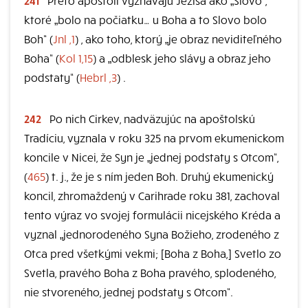
ktoré „bolo na počiatku… u Boha a to Slovo bolo
Boh“ (
Jnl ,1
) , ako toho, ktorý „je obraz neviditeľného
Boha“ (
Kol 1,15
) a „odblesk jeho slávy a obraz jeho
podstaty“ (
Hebrl ,3
) .
242
Po nich Cirkev, nadväzujúc na apoštolskú
Tradíciu, vyznala v roku 325 na prvom ekumenickom
koncile v Nicei, že Syn je „jednej podstaty s Otcom“,
(
465
) t. j., že je s ním jeden Boh. Druhý ekumenický
koncil, zhromaždený v Carihrade roku 381, zachoval
tento výraz vo svojej formulácii nicejského Kréda a
vyznal „jednorodeného Syna Božieho, zrodeného z
Otca pred všetkými vekmi; [Boha z Boha,] Svetlo zo
Svetla, pravého Boha z Boha pravého, splodeného,
nie stvoreného, jednej podstaty s Otcom“.