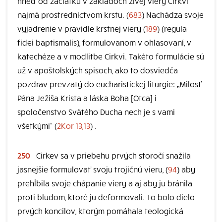
hneď od začiatku v základoch živej viery Cirkvi
najmä prostredníctvom krstu. (
683
) Nachádza svoje
vyjadrenie v pravidle krstnej viery (
189
) (regula
fidei baptismalis), formulovanom v ohlasovaní, v
katechéze a v modlitbe Cirkvi. Takéto formulácie sú
už v apoštolských spisoch, ako to dosviedča
pozdrav prevzatý do eucharistickej liturgie: „Milosť
Pána Ježiša Krista a láska Boha [Otca] i
spoločenstvo Svätého Ducha nech je s vami
všetkými“ (
2Kor 13,13
) .
250
Cirkev sa v priebehu prvých storočí snažila
jasnejšie formulovať svoju trojičnú vieru, (
94
) aby
prehĺbila svoje chápanie viery a aj aby ju bránila
proti bludom, ktoré ju deformovali. To bolo dielo
prvých koncilov, ktorým pomáhala teologická