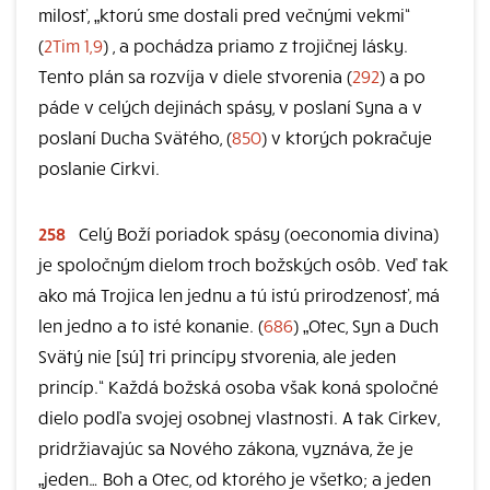
milosť, „ktorú sme dostali pred večnými vekmi“
(
2Tim 1,9
) , a pochádza priamo z trojičnej lásky.
Tento plán sa rozvíja v diele stvorenia (
292
) a po
páde v celých dejinách spásy, v poslaní Syna a v
poslaní Ducha Svätého, (
850
) v ktorých pokračuje
poslanie Cirkvi.
258
Celý Boží poriadok spásy (oeconomia divina)
je spoločným dielom troch božských osôb. Veď tak
ako má Trojica len jednu a tú istú prirodzenosť, má
len jedno a to isté konanie. (
686
) „Otec, Syn a Duch
Svätý nie [sú] tri princípy stvorenia, ale jeden
princíp.“ Každá božská osoba však koná spoločné
dielo podľa svojej osobnej vlastnosti. A tak Cirkev,
pridržiavajúc sa Nového zákona, vyznáva, že je
„jeden… Boh a Otec, od ktorého je všetko; a jeden