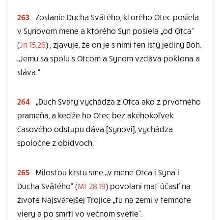
263
Zoslanie Ducha Svätého, ktorého Otec posiela
v Synovom mene a ktorého Syn posiela „od Otca“
(
Jn 15,26
) , zjavuje, že on je s nimi ten istý jediný Boh.
„Jemu sa spolu s Otcom a Synom vzdáva poklona a
sláva.“
264
„Duch Svätý vychádza z Otca ako z prvotného
prameňa, a keďže ho Otec bez akéhokoľvek
časového odstupu dáva [Synovi], vychádza
spoločne z obidvoch.“
265
Milosťou krstu sme „v mene Otca i Syna i
Ducha Svätého“ (
Mt 28,19
) povolaní mať účasť na
živote Najsvätejšej Trojice „tu na zemi v temnote
viery a po smrti vo večnom svetle“.