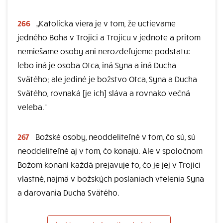
266
„Katolícka viera je v tom, že uctievame
jedného Boha v Trojici a Trojicu v jednote a pritom
nemiešame osoby ani nerozdeľujeme podstatu:
lebo iná je osoba Otca, iná Syna a iná Ducha
Svätého; ale jediné je božstvo Otca, Syna a Ducha
Svätého, rovnaká [je ich] sláva a rovnako večná
veleba.“
267
Božské osoby, neoddeliteľné v tom, čo sú, sú
neoddeliteľné aj v tom, čo konajú. Ale v spoločnom
Božom konaní každá prejavuje to, čo je jej v Trojici
vlastné, najmä v božských poslaniach vtelenia Syna
a darovania Ducha Svätého.