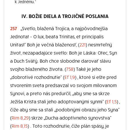
k Jednému.“
IV. BOŽIE DIELA A TROJIČNÉ POSLANIA
257
„Svetlo, blažená Trojica, a najpôvodnejšia
Jednota! – O lux, beata Trinitas, et principalis
Unitas!“ Boh je večná blaženosť, (
221
) nesmrteľný
život, nezapadajúce svetlo: Boh je Láska: Otec, Syn
a Duch Svätý. Boh chce slobodne darovať slávu
svojho blaženého života. (
758
) Také je jeho
„dobrotivé rozhodnutie“ (
Ef 1,9
) , ktoré si ešte pred
stvorením sveta predsavzal vo svojom milovanom
Synovi, a preto nás predurčil, „aby sme sa skrze
Ježiša Krista stali jeho adoptovanými synmi“ (
Ef 1,5
) ,
čiže aby sme sa stali „podobnými obrazu jeho Syna“
(
Rim 8,29
) skrze „Ducha adoptívneho synovstva“
(
Rim 8,15
) . Toto rozhodnutie, čiže plán spásy, je