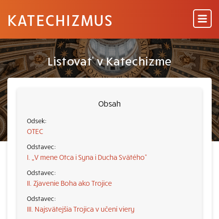
KATECHIZMUS
Listovať v Katechizme
Obsah
OTEC
I. „V mene Otca i Syna i Ducha Svätého“
II. Zjavenie Boha ako Trojice
III. Najsvätejšia Trojica v učení viery