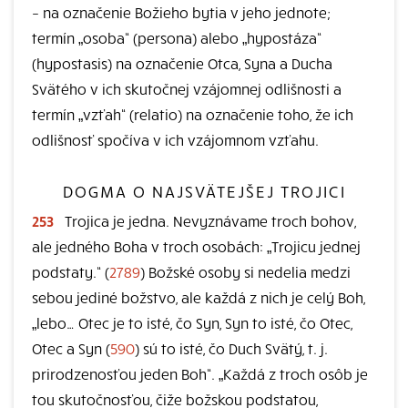
– na označenie Božieho bytia v jeho jednote;
termín „osoba“ (persona) alebo „hypostáza“
(hypostasis) na označenie Otca, Syna a Ducha
Svätého v ich skutočnej vzájomnej odlišnosti a
termín „vzťah“ (relatio) na označenie toho, že ich
odlišnosť spočíva v ich vzájomnom vzťahu.
DOGMA O NAJSVÄTEJŠEJ TROJICI
253
Trojica je jedna. Nevyznávame troch bohov,
ale jedného Boha v troch osobách: „Trojicu jednej
podstaty.“ (
2789
) Božské osoby si nedelia medzi
sebou jediné božstvo, ale každá z nich je celý Boh,
„lebo… Otec je to isté, čo Syn, Syn to isté, čo Otec,
Otec a Syn (
590
) sú to isté, čo Duch Svätý, t. j.
prirodzenosťou jeden Boh“. „Každá z troch osôb je
tou skutočnosťou, čiže božskou podstatou,