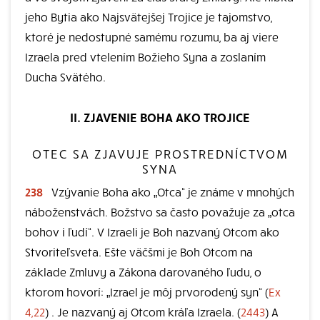
jeho Bytia ako Najsvätejšej Trojice je tajomstvo,
ktoré je nedostupné samému rozumu, ba aj viere
Izraela pred vtelením Božieho Syna a zoslaním
Ducha Svätého.
II. ZJAVENIE BOHA AKO TROJICE
OTEC SA ZJAVUJE PROSTREDNÍCTVOM
SYNA
238
Vzývanie Boha ako „Otca“ je známe v mnohých
náboženstvách. Božstvo sa často považuje za „otca
bohov i ľudí“. V Izraeli je Boh nazvaný Otcom ako
Stvoriteľsveta. Ešte väčšmi je Boh Otcom na
základe Zmluvy a Zákona darovaného ľudu, o
ktorom hovorí: „Izrael je môj prvorodený syn“ (
Ex
4,22
) . Je nazvaný aj Otcom kráľa Izraela. (
2443
) A