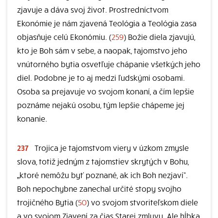
zjavuje a dáva svoj život. Prostredníctvom
Ekonómie je nám zjavená Teológia a Teológia zasa
objasňuje celú Ekonómiu. (
259
) Božie diela zjavujú,
kto je Boh sám v sebe, a naopak, tajomstvo jeho
vnútorného bytia osvetľuje chápanie všetkých jeho
diel. Podobne je to aj medzi ľudskými osobami.
Osoba sa prejavuje vo svojom konaní, a čím lepšie
poznáme nejakú osobu, tým lepšie chápeme jej
konanie.
237
Trojica je tajomstvom viery v úzkom zmysle
slova, totiž jedným z tajomstiev skrytých v Bohu,
„ktoré nemôžu byť poznané, ak ich Boh nezjaví“.
Boh nepochybne zanechal určité stopy svojho
trojičného Bytia (
50
) vo svojom stvoriteľskom diele
a vo svojom Zjavení za čias Starej zmluvy. Ale hĺbka