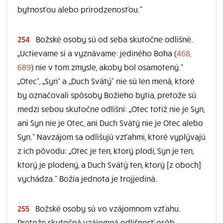
bytnosťou alebo prirodzenosťou.“
254
Božské osoby sú od seba skutočne odlišné.
„Uctievame si a vyznávame: jediného Boha (
468,
689
) nie v tom zmysle, akoby bol osamotený.“
„Otec“, „Syn“ a „Duch Svätý“ nie sú len mená, ktoré
by označovali spôsoby Božieho bytia, pretože sú
medzi sebou skutočne odlišní: „Otec totiž nie je Syn,
ani Syn nie je Otec, ani Duch Svätý nie je Otec alebo
Syn.“ Navzájom sa odlišujú vzťahmi, ktoré vyplývajú
z ich pôvodu: „Otec je ten, ktorý plodí, Syn je ten,
ktorý je plodený, a Duch Svätý ten, ktorý [z oboch]
vychádza.“ Božia jednota je trojjediná.
255
Božské osoby sú vo vzájomnom vzťahu.
Pretože skutočná vzájomná odlišnosť osôb