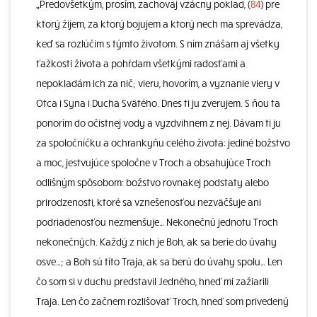
„Predovšetkým, prosím, zachovaj vzácny poklad, (
84
) pre
ktorý žijem, za ktorý bojujem a ktorý nech ma sprevádza,
keď sa rozlúčim s týmto životom. S ním znášam aj všetky
ťažkosti života a pohŕdam všetkými radosťami a
nepokladám ich za nič; vieru, hovorím, a vyznanie viery v
Otca i Syna i Ducha Svätého. Dnes ti ju zverujem. S ňou ta
ponorím do očistnej vody a vyzdvihnem z nej. Dávam ti ju
za spoločníčku a ochrankyňu celého života: jediné božstvo
a moc, jestvujúce spoločne v Troch a obsahujúce Troch
odlišným spôsobom: božstvo rovnakej podstaty alebo
prirodzenosti, ktoré sa vznešenosťou nezväčšuje ani
podriadenosťou nezmenšuje… Nekonečnú jednotu Troch
nekonečných. Každý z nich je Boh, ak sa berie do úvahy
osve…; a Boh sú títo Traja, ak sa berú do úvahy spolu… Len
čo som si v duchu predstavil Jedného, hneď mi zažiarili
Traja. Len čo začnem rozlišovať Troch, hneď som privedený