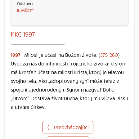
II. Milosť
KKC 1997
1997
Milosť je účasť na Božom živote. (
375, 260
)
Uvádza nás do intímnosti trojičného života: krstom
má kresťan účasť na milosti Krista, ktorý je Hlavou
svojho tela. Ako „adoptovaný syn“ môže teraz v
spojení s jednorodeným Synom nazývať Boha
„Otcom“. Dostáva život Ducha, ktorý mu vlieva lásku
a utvára Cirkev.
⟨
Predchádzajúci