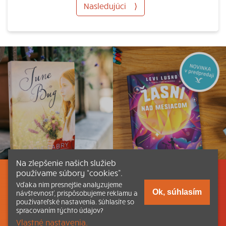
Nasledujúci
⟩
Na zlepšenie našich služieb
používame súbory “cookies”.
Listovať
Obsah
Dokumenty a články
Vďaka nim presnejšie analyzujeme
Ok, súhlasím
návštevnosť, prispôsobujeme reklamu a
používateľské nastavenia. Súhlasíte so
Kontakt
Tlačená verzia Katechizmu
spracovaním týchto údajov?
Vlastné nastavenia.
© 2026 katechizmus.sk |
Všetky práva vyhradené
| Táto stránka