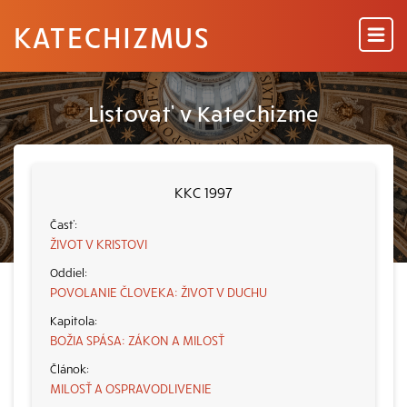
KATECHIZMUS
Listovať v Katechizme
KKC 1997
ŽIVOT V KRISTOVI
POVOLANIE ČLOVEKA: ŽIVOT V DUCHU
BOŽIA SPÁSA: ZÁKON A MILOSŤ
MILOSŤ A OSPRAVODLIVENIE