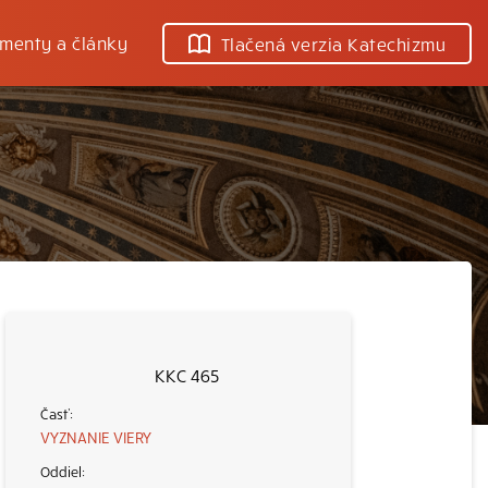
menty a články
Tlačená verzia Katechizmu
KKC 465
VYZNANIE VIERY