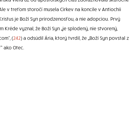
 Ale v treťom storočí musela Cirkev na koncile v Antiochii
 Kristus je Boží Syn prirodzenosťou, a nie adopciou. Prvý
 Kréde vyznal, že Boží Syn „je splodený, nie stvorený,
om“, (
242
) a odsúdil Ária, ktorý tvrdil, že „Boží Syn povstal z
“ ako Otec.