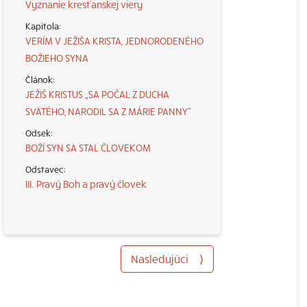
Vyznanie kresťanskej viery
VERÍM V JEŽIŠA KRISTA, JEDNORODENÉHO
BOŽIEHO SYNA
JEŽIŠ KRISTUS „SA POČAL Z DUCHA
SVÄTÉHO, NARODIL SA Z MÁRIE PANNY“
BOŽÍ SYN SA STAL ČLOVEKOM
III. Pravý Boh a pravý človek
Nasledujúci
⟩