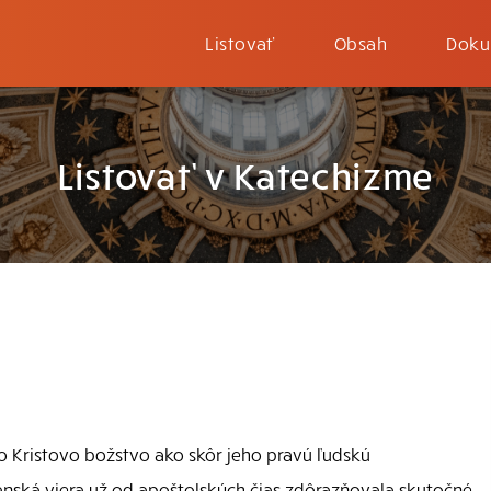
Listovať
Obsah
Doku
Listovať v Katechizme
o Kristovo božstvo ako skôr jeho pravú ľudskú
anská viera už od apoštolských čias zdôrazňovala skutočné