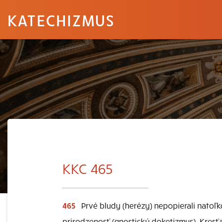
KATECHIZMUS
KKC 465
465
Prvé bludy (herézy) nepopierali natoľk
prirodzenosť (gnostický doketizmus). Kresť