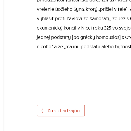
vtelenie Božieho Syna, ktorý „prišiel v tele“.
vyhlásiť proti Pavlovi zo Samosaty, že Ježiš
ekumenický koncil v Nicei roku 325 vo svojom
jednej podstaty [po grécky homousios] s Otc
ničoho“ a že „má inú podstatu alebo bytnosť
⟨
Predchádzajúci