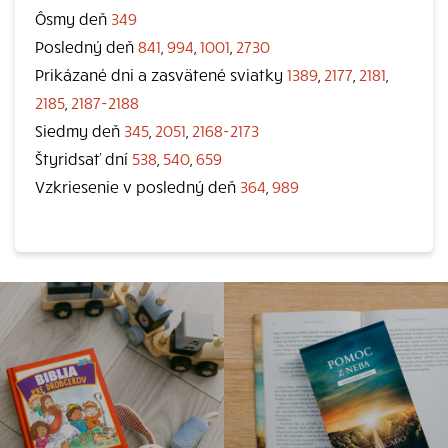
Ôsmy deň
349
Posledný deň
841
,
994
,
1001
,
2730
Prikázané dni a zasvätené sviatky
1389
,
2177
,
2181
,
2185
,
2187-2188
Siedmy deň
345
,
2051
,
2168-2173
Štyridsať dní
538
,
540
,
659
Vzkriesenie v posledný deň
364
,
989