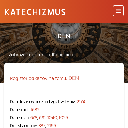
KATECHIZMUS
DEŇ
DEŇ
Register odkazov na tému:
Deň Ježišovho zmŕtvychvstania
2174
Deň smrti
1682
Deň súdu
678
,
681
,
1040
,
1059
Dni stvorenia
337
,
2169