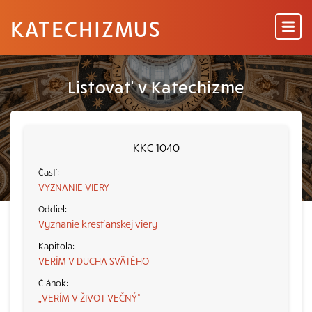
KATECHIZMUS
Listovať v Katechizme
KKC 1040
VYZNANIE VIERY
Vyznanie kresťanskej viery
VERÍM V DUCHA SVÄTÉHO
„VERÍM V ŽIVOT VEČNÝ“