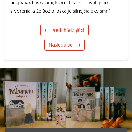
nespravodlivosťami, ktorých sa dopustili jeho
stvorenia, a že Božia láska je silnejšia ako smrť.
⟨
Predchádzajúci
Nasledujúci
⟩