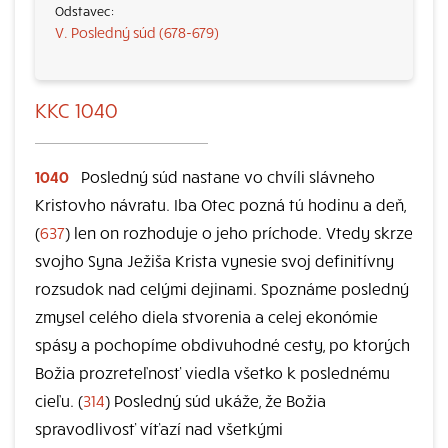
V. Posledný súd (678-679)
KKC 1040
1040
Posledný súd nastane vo chvíli slávneho
Kristovho návratu. Iba Otec pozná tú hodinu a deň,
(
637
) len on rozhoduje o jeho príchode. Vtedy skrze
svojho Syna Ježiša Krista vynesie svoj definitívny
rozsudok nad celými dejinami. Spoznáme posledný
zmysel celého diela stvorenia a celej ekonómie
spásy a pochopíme obdivuhodné cesty, po ktorých
Božia prozreteľnosť viedla všetko k poslednému
cieľu. (
314
) Posledný súd ukáže, že Božia
spravodlivosť víťazí nad všetkými