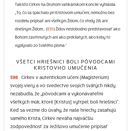
Takisto Cirkev na Druhom vatikánskom koncile vyhlásila:
„To, čo sa spáchalo pri Kristovom umučení, nemožno bez
rozdielu pripísať ani všetkým Židom, čo vtedy žili, ani
dnešným Židom… (
839
) Židov neslobodno predstavovať ako
Bohom zavrhnutých ani ako prekliatych, ako keby to
vyplývalo zo Svätého písma.“
VŠETCI HRIEŠNICI BOLI PÔVODCAMI
KRISTOVHO UMUČENIA
598
Cirkev v autentickom učení (Magisterium)
svojej viery a vo svedectve svojich svätých nikdy
nezabudla, že „pôvodcami a vykonávateľmi
všetkých múk, ktoré [Kristus] vytrpel, boli hriešnici“.
Keď sa vezme do úvahy, že naše hriechy zasahujú
samého Krista, Cirkev neváha najväčšiu
zodpovednosť za Ježišovo umučenie pripísať