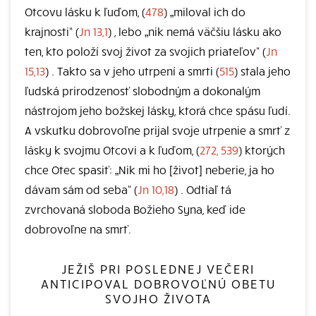
Otcovu lásku k ľuďom, (
478
) „miloval ich do
krajnosti“ (
Jn 13,1
) , lebo „nik nemá väčšiu lásku ako
ten, kto položí svoj život za svojich priateľov“ (
Jn
15,13
) . Takto sa v jeho utrpení a smrti (
515
) stala jeho
ľudská prirodzenosť slobodným a dokonalým
nástrojom jeho božskej lásky, ktorá chce spásu ľudí.
A vskutku dobrovoľne prijal svoje utrpenie a smrť z
lásky k svojmu Otcovi a k ľuďom, (
272, 539
) ktorých
chce Otec spasiť: „Nik mi ho [život] neberie, ja ho
dávam sám od seba“ (
Jn 10,18
) . Odtiaľ tá
zvrchovaná sloboda Božieho Syna, keď ide
dobrovoľne na smrť.
JEŽIŠ PRI POSLEDNEJ VEČERI
ANTICIPOVAL DOBROVOĽNÚ OBETU
SVOJHO ŽIVOTA