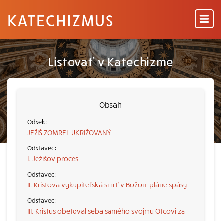
KATECHIZMUS
Listovať v Katechizme
Obsah
JEŽIŠ ZOMREL UKRIŽOVANÝ
I. Ježišov proces
II. Kristova vykupiteľská smrť v Božom pláne spásy
III. Kristus obetoval seba samého svojmu Otcovi za