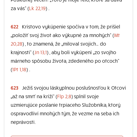
za vás“ (
Lk 22,19
) .
622
Kristovo vykúpenie spočíva v tom, že prišiel
„položiť svoj život ako výkupné za mnohých“ (
Mt
20,28
) , to znamená, že „miloval svojich… do
krajnosti“ (
Jn 13,1
) , aby boli vykúpení „zo svojho
márneho spôsobu života, zdedeného po otcoch“
(
1Pt 1,18
) .
623
Ježiš svojou láskyplnou poslušnosťou k Otcovi
„až na smrť na kríži“ (
Flp 2,8
) splnil svoje
uzmierujúce poslanie trpiaceho Služobníka, ktorý
ospravodliví mnohých tým, že vezme na seba ich
neprávosti.