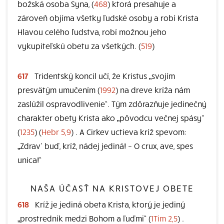
božská osoba Syna, (
468
) ktorá presahuje a
zároveň objíma všetky ľudské osoby a robí Krista
Hlavou celého ľudstva, robí možnou jeho
vykupiteľskú obetu za všetkých. (
519
)
617
Tridentský koncil učí, že Kristus „svojím
presvätým umučením (
1992
) na dreve kríža nám
zaslúžil ospravodlivenie“. Tým zdôrazňuje jedinečný
charakter obety Krista ako „pôvodcu večnej spásy“
(
1235
) (
Hebr 5,9
) . A Cirkev uctieva kríž spevom:
„Zdrav’ buď, kríž, nádej jediná! – O crux, ave, spes
unica!“
NAŠA ÚČASŤ NA KRISTOVEJ OBETE
618
Kríž je jediná obeta Krista, ktorý je jediný
„prostredník medzi Bohom a ľuďmi“ (
1Tim 2,5
) .