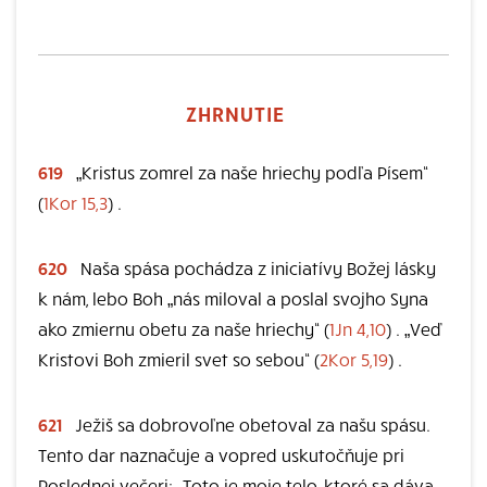
ZHRNUTIE
619
„Kristus zomrel za naše hriechy podľa Písem“
(
1Kor 15,3
) .
620
Naša spása pochádza z iniciatívy Božej lásky
k nám, lebo Boh „nás miloval a poslal svojho Syna
ako zmiernu obetu za naše hriechy“ (
1Jn 4,10
) . „Veď
Kristovi Boh zmieril svet so sebou“ (
2Kor 5,19
) .
621
Ježiš sa dobrovoľne obetoval za našu spásu.
Tento dar naznačuje a vopred uskutočňuje pri
Poslednej večeri: „Toto je moje telo, ktoré sa dáva