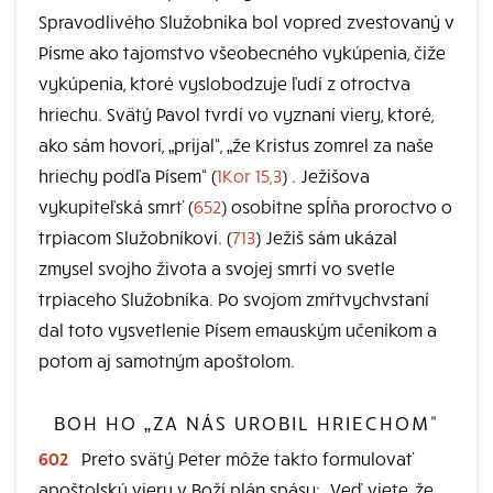
Spravodlivého Služobníka bol vopred zvestovaný v
Písme ako tajomstvo všeobecného vykúpenia, čiže
vykúpenia, ktoré vyslobodzuje ľudí z otroctva
hriechu. Svätý Pavol tvrdí vo vyznaní viery, ktoré,
ako sám hovorí, „prijal“, „že Kristus zomrel za naše
hriechy podľa Písem“ (
1Kor 15,3
) . Ježišova
vykupiteľská smrť (
652
) osobitne spĺňa proroctvo o
trpiacom Služobníkovi. (
713
) Ježiš sám ukázal
zmysel svojho života a svojej smrti vo svetle
trpiaceho Služobníka. Po svojom zmŕtvychvstaní
dal toto vysvetlenie Písem emauským učeníkom a
potom aj samotným apoštolom.
BOH HO „ZA NÁS UROBIL HRIECHOM“
602
Preto svätý Peter môže takto formulovať
apoštolskú vieru v Boží plán spásy: „Veď viete, že