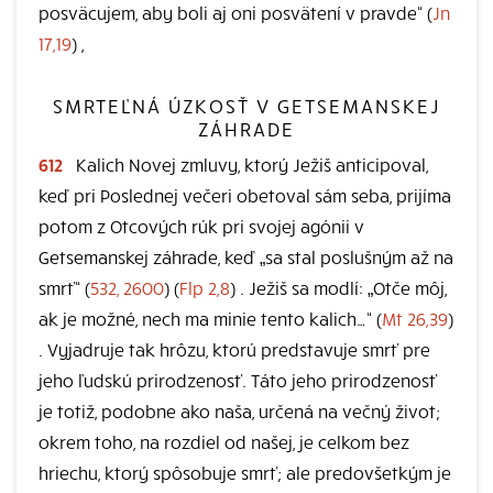
posväcujem, aby boli aj oni posvätení v pravde“ (
Jn
17,19
) ,
SMRTEĽNÁ ÚZKOSŤ V GETSEMANSKEJ
ZÁHRADE
612
Kalich Novej zmluvy, ktorý Ježiš anticipoval,
keď pri Poslednej večeri obetoval sám seba, prijíma
potom z Otcových rúk pri svojej agónii v
Getsemanskej záhrade, keď „sa stal poslušným až na
smrť“ (
532, 2600
) (
Flp 2,8
) . Ježiš sa modlí: „Otče môj,
ak je možné, nech ma minie tento kalich…“ (
Mt 26,39
)
. Vyjadruje tak hrôzu, ktorú predstavuje smrť pre
jeho ľudskú prirodzenosť. Táto jeho prirodzenosť
je totiž, podobne ako naša, určená na večný život;
okrem toho, na rozdiel od našej, je celkom bez
hriechu, ktorý spôsobuje smrť; ale predovšetkým je