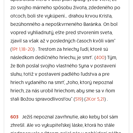
zo svojho márneho spôsobu života, zdedeného po
otcoch, boli ste vykúpení… drahou krvou Krista,
bezúhonného a nepoškvrneného Baránka. On bol
vopred vyhliadnutý, ešte pred stvorením sveta,
zjavil sa však až v posledných časoch kvôli vám“
(
1Pt 1,18-20
) . Trestom za hriechy ľudí, ktoré sú
následkom dedičného hriechu, je smrť. (
400
) Tým,
že Boh poslal svojho vlastného Syna v postavení
sluhu, totiž v postavení padlého ľudstva a pre
hriech vydaného na smrť, „toho, ktorý nepoznal
hriech, za nás urobil hriechom, aby sme sa v ňom
stali Božou spravodlivosťou“ (
519
) (
2Kor 5,21
) .
603
Ježiš nepoznal zavrhnutie, ako keby bol sám
zhrešil. Ale vo vykupiteľskej láske, ktorá ho stále
zjednocovala s Otcom, prijal nás v poblúdení nášho