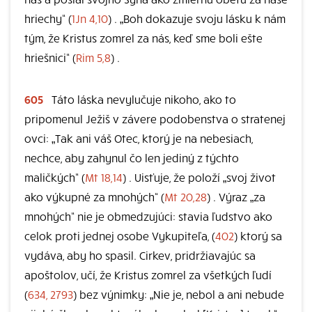
hriechy“ (
1Jn 4,10
) . „Boh dokazuje svoju lásku k nám
tým, že Kristus zomrel za nás, keď sme boli ešte
hriešnici“ (
Rim 5,8
) .
605
Táto láska nevylučuje nikoho, ako to
pripomenul Ježiš v závere podobenstva o stratenej
ovci: „Tak ani váš Otec, ktorý je na nebesiach,
nechce, aby zahynul čo len jediný z týchto
maličkých“ (
Mt 18,14
) . Uisťuje, že položí „svoj život
ako výkupné za mnohých“ (
Mt 20,28
) . Výraz „za
mnohých“ nie je obmedzujúci: stavia ľudstvo ako
celok proti jednej osobe Vykupiteľa, (
402
) ktorý sa
vydáva, aby ho spasil. Cirkev, pridržiavajúc sa
apoštolov, učí, že Kristus zomrel za všetkých ľudí
(
634, 2793
) bez výnimky: „Nie je, nebol a ani nebude