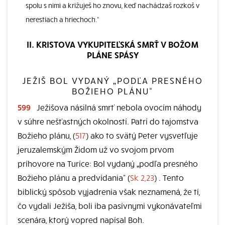
spolu s nimi a križuješ ho znovu, keď nachádzaš rozkoš v
nerestiach a hriechoch.“
II. KRISTOVA VYKUPITEĽSKÁ SMRŤ V BOŽOM
PLÁNE SPÁSY
JEŽIŠ BOL VYDANÝ „PODĽA PRESNÉHO
BOŽIEHO PLÁNU“
599
Ježišova násilná smrť nebola ovocím náhody
v súhre nešťastných okolností. Patrí do tajomstva
Božieho plánu, (
517
) ako to svätý Peter vysvetľuje
jeruzalemským Židom už vo svojom prvom
príhovore na Turíce: Bol vydaný „podľa presného
Božieho plánu a predvídania“ (
Sk 2,23
) . Tento
biblický spôsob vyjadrenia však neznamená, že tí,
čo vydali Ježiša, boli iba pasívnymi vykonávateľmi
scenára, ktorý vopred napísal Boh.