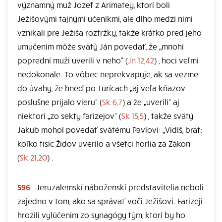
významný muž Jozef z Arimatey, ktorí boli
Ježišovými tajnými učeníkmi, ale dlho medzi nimi
vznikali pre Ježiša roztržky, takže krátko pred jeho
umučením môže svätý Ján povedať, že „mnohí
poprední muži uverili v neho“ (
Jn 12,42
) , hoci veľmi
nedokonale. To vôbec neprekvapuje, ak sa vezme
do úvahy, že hneď po Turícach „aj veľa kňazov
poslušne prijalo vieru“ (
Sk 6,7
) a že „uverili“ aj
niektorí „zo sekty farizejov“ (
Sk 15,5
) , takže svätý
Jakub mohol povedať svätému Pavlovi: „Vidíš, brat;
koľko tisíc Židov uverilo a všetci horlia za Zákon“
(
Sk 21,20
) .
596
Jeruzalemskí náboženskí predstavitelia neboli
zajedno v tom, ako sa správať voči Ježišovi. Farizeji
hrozili vylúčením zo synagógy tým, ktorí by ho