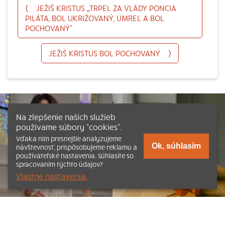
⟨
JEŽIŠ KRISTUS „TRPEL ZA VLÁDY PONCIA
PILÁTA, BOL UKRIŽOVANÝ, UMREL A BOL
POCHOVANÝ“
JEŽIŠ KRISTUS BOL POCHOVANÝ
⟩
Na zlepšenie našich služieb
používame súbory “cookies”.
Vďaka nim presnejšie analyzujeme
Ok, súhlasím
návštevnosť, prispôsobujeme reklamu a
používateľské nastavenia. Súhlasíte so
spracovaním týchto údajov?
Vlastné nastavenia.
Listovať
Obsah
Dokumenty a články