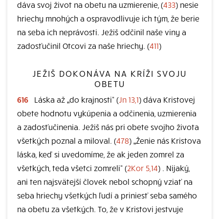
dáva svoj život na obetu na uzmierenie, (
433
) nesie
hriechy mnohých a ospravodlivuje ich tým, že berie
na seba ich neprávosti. Ježiš odčinil naše viny a
zadosťučinil Otcovi za naše hriechy. (
411
)
JEŽIŠ DOKONÁVA NA KRÍŽI SVOJU
OBETU
616
Láska až „do krajnosti“ (
Jn 13,1
) dáva Kristovej
obete hodnotu vykúpenia a odčinenia, uzmierenia
a zadosťučinenia. Ježiš nás pri obete svojho života
všetkých poznal a miloval. (
478
) „Ženie nás Kristova
láska, keď si uvedomíme, že ak jeden zomrel za
všetkých, teda všetci zomreli“ (
2Kor 5,14
) . Nijaký,
ani ten najsvätejší človek nebol schopný vziať na
seba hriechy všetkých ľudí a priniesť seba samého
na obetu za všetkých. To, že v Kristovi jestvuje