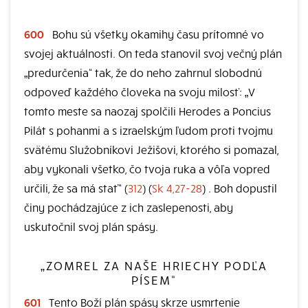
600
Bohu sú všetky okamihy času prítomné vo
svojej aktuálnosti. On teda stanovil svoj večný plán
„predurčenia“ tak, že do neho zahrnul slobodnú
odpoveď každého človeka na svoju milosť: „V
tomto meste sa naozaj spolčili Herodes a Poncius
Pilát s pohanmi a s izraelským ľudom proti tvojmu
svätému Služobníkovi Ježišovi, ktorého si pomazal,
aby vykonali všetko, čo tvoja ruka a vôľa vopred
určili, že sa má stať“ (
312
) (
Sk 4,27-28
) . Boh dopustil
činy pochádzajúce z ich zaslepenosti, aby
uskutočnil svoj plán spásy.
„ZOMREL ZA NAŠE HRIECHY PODĽA
PÍSEM“
601
Tento Boží plán spásy skrze usmrtenie