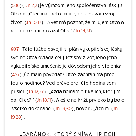
(
536
) (
1Jn 2,2
) je výrazom jeho spoločenstva lásky s
Otcom: „Otec ma preto miluje, že ja dávam svoj
život“ (
Jn 10,17
) . „Svet má poznať, že milujem Otca a
robím, ako mi prikázal Otec“ (
Jn 14,31
) .
607
Táto túžba osvojiť si plán vykupiteľskej lásky
svojho Otca ovláda celý Ježišov život, lebo jeho
vykupiteľské umučenie je dôvodom jeho vtelenia:
(
457
) „Čo mám povedať? Otče, zachráň ma pred
touto hodinou? Veď práve pre túto hodinu som
prišiel“ (
Jn 12,27
) . „Azda nemám piť kalich, ktorý mi
dal Otec?!“ (
Jn 18,11
) . A ešte na kríži, prv ako by bolo
„všetko dokonané“ (
Jn 19,30
) , hovorí: „Žíznim“ (
Jn
19,28
) .
„BARÁNOK, KTORÝ SNÍMA HRIECH