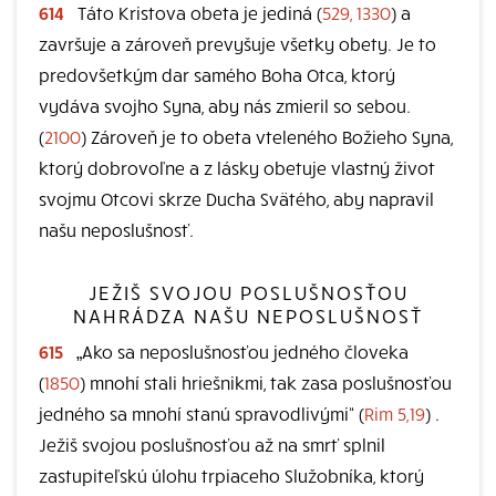
614
Táto Kristova obeta je jediná (
529, 1330
) a
završuje a zároveň prevyšuje všetky obety. Je to
predovšetkým dar samého Boha Otca, ktorý
vydáva svojho Syna, aby nás zmieril so sebou.
(
2100
) Zároveň je to obeta vteleného Božieho Syna,
ktorý dobrovoľne a z lásky obetuje vlastný život
svojmu Otcovi skrze Ducha Svätého, aby napravil
našu neposlušnosť.
JEŽIŠ SVOJOU POSLUŠNOSŤOU
NAHRÁDZA NAŠU NEPOSLUŠNOSŤ
615
„Ako sa neposlušnosťou jedného človeka
(
1850
) mnohí stali hriešnikmi, tak zasa poslušnosťou
jedného sa mnohí stanú spravodlivými“ (
Rim 5,19
) .
Ježiš svojou poslušnosťou až na smrť splnil
zastupiteľskú úlohu trpiaceho Služobníka, ktorý