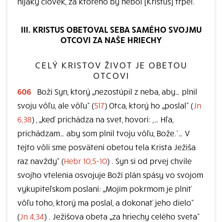
nijaký človek, za ktorého by nebol [Kristus] trpel.“
III. KRISTUS OBETOVAL SEBA SAMÉHO SVOJMU
OTCOVI ZA NAŠE HRIECHY
CELÝ KRISTOV ŽIVOT JE OBETOU
OTCOVI
606
Boží Syn, ktorý „nezostúpil z neba, aby… plnil
svoju vôľu, ale vôľu“ (
517
) Otca, ktorý ho „poslal“ (
Jn
6,38
) , „keď prichádza na svet, hovorí: ,… Hľa,
prichádzam… aby som plnil tvoju vôľu, Bože.‘… V
tejto vôli sme posvätení obetou tela Krista Ježiša
raz navždy“ (
Hebr 10,5-10
) . Syn si od prvej chvíle
svojho vtelenia osvojuje Boží plán spásy vo svojom
vykupiteľskom poslaní: „Mojím pokrmom je plniť
vôľu toho, ktorý ma poslal, a dokonať jeho dielo“
(
Jn 4,34
) . Ježišova obeta „za hriechy celého sveta“