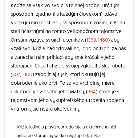
Keďže sa však vo svojej vtelenej osobe „určitým
spôsobom zjednotil s každým človekom“, „dáva
všetkým možnosť, aby sa spôsobom známym Bohu
stali účastnými na tomto veľkonočnom tajomstve“.
On sám vyzýva svojich učeníkov, (
1368, 1460
) aby
vzali svoj kríž a nasledovali ho, lebo on trpel za nás
a zanechal nám príklad, aby sme kráčali v jeho
šľapajach. Chce totiž do svojej vykupiteľskej obety
(
307, 2100
) zapojiť aj tých, ktorí okusujú jej
dobrodenie ako prví. To sa vo vrcholnej miere
uskutočňuje v osobe jeho Matky, (
964
) ktorá je s
tajomstvom jeho vykupiteľského utrpenia spojená
vnútornejšie než ktokoľvek iný:
„Kríž je jediný a pravý rebrík do raja a okrem neho niet
iného, po ktorom by sa dalo vystúpiť do neba.“