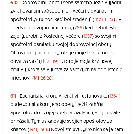
610
Dobrovoľnú obetu seba samého Ježiš vyjadril
zvrchovaným spôsobom pri večeri s dvanástimi
apoštolmi „v tú noc, keď bol zradený“ (
1Kor 11,23
) . V
predvečer svojho umučenia, (
766
) keď nebol ešte
zajatý, urobil z Poslednej večere (
1337
) so svojimi
apoštolmi pamiatku svojej dobrovoľnej obety
Otcovi za Spásu ľudí: „Toto je moje telo, ktoré sa
dáva za vás“ (
Lk 22,19
) . „Toto je moja krv novej
zmluvy, ktorá sa vylieva za všetkých na odpustenie
hriechov“ (
Mt 26,28
) .
611
Eucharistia, ktorú v tej chvíli ustanovuje, (
1364
)
bude „pamiatkou“ jeho obety. Ježiš zahŕňa
apoštolov do svojej obety a žiada ich, aby ju stále
prinášali. Tým ustanovuje svojich apoštolov za
kňazov (
1341, 1566
) Novej zmluvy: „Pre nich sa ja sám