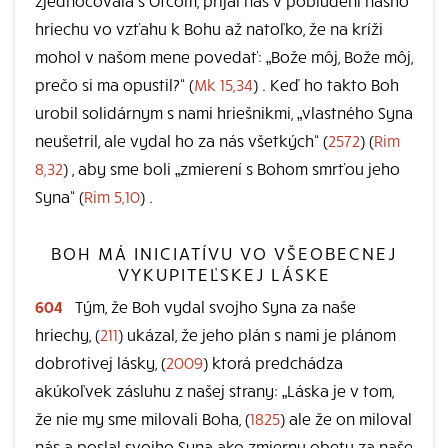
hriechu vo vzťahu k Bohu až natoľko, že na kríži
mohol v našom mene povedať: „Bože môj, Bože môj,
prečo si ma opustil?“ (
Mk 15,34
) . Keď ho takto Boh
urobil solidárnym s nami hriešnikmi, „vlastného Syna
neušetril, ale vydal ho za nás všetkých“ (
2572
) (
Rim
8,32
) , aby sme boli „zmierení s Bohom smrťou jeho
Syna“ (
Rim 5,10
) .
BOH MÁ INICIATÍVU VO VŠEOBECNEJ
VYKUPITEĽSKEJ LÁSKE
604
Tým, že Boh vydal svojho Syna za naše
hriechy, (
211
) ukázal, že jeho plán s nami je plánom
dobrotivej lásky, (
2009
) ktorá predchádza
akúkoľvek zásluhu z našej strany: „Láska je v tom,
že nie my sme milovali Boha, (
1825
) ale že on miloval
nás a poslal svojho Syna ako zmiernu obetu za naše