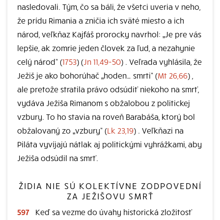
nasledovali. Tým, čo sa báli, že všetci uveria v neho,
že prídu Rimania a zničia ich sväté miesto a ich
národ, veľkňaz Kajfáš prorocky navrhol: „Je pre vás
lepšie, ak zomrie jeden človek za ľud, a nezahynie
celý národ“ (
1753
) (
Jn 11,49-50
) . Veľrada vyhlásila, že
Ježiš je ako bohorúhač „hoden… smrti“ (
Mt 26,66
) ,
ale pretože stratila právo odsúdiť niekoho na smrť,
vydáva Ježiša Rimanom s obžalobou z politickej
vzbury. To ho stavia na roveň Barabáša, ktorý bol
obžalovaný zo „vzbury“ (
Lk 23,19
) . Veľkňazi na
Piláta vyvíjajú nátlak aj politickými vyhrážkami, aby
Ježiša odsúdil na smrť.
ŽIDIA NIE SÚ KOLEKTÍVNE ZODPOVEDNÍ
ZA JEŽIŠOVU SMRŤ
597
Keď sa vezme do úvahy historická zložitosť