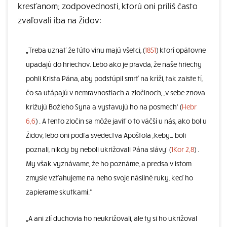
kresťanom; zodpovednosti, ktorú oni príliš často
zvaľovali iba na Židov:
„Treba uznať že túto vinu majú všetci, (
1851
) ktorí opätovne
upadajú do hriechov. Lebo ako je pravda, že naše hriechy
pohli Krista Pána, aby podstúpil smrť na kríži, tak zaiste tí,
čo sa utápajú v nemravnostiach a zločinoch, ,v sebe znova
križujú Božieho Syna a vystavujú ho na posmech‘ (
Hebr
6,6
) . A tento zločin sa môže javiť o to väčší u nás, ako bol u
Židov, lebo oni podľa svedectva Apoštola ,keby… boli
poznali, nikdy by neboli ukrižovali Pána slávy‘ (
1Kor 2,8
) .
My však vyznávame, že ho poznáme, a predsa v istom
zmysle vzťahujeme na neho svoje násilné ruky, keď ho
zapierame skutkami.“
„A ani zlí duchovia ho neukrižovali, ale ty si ho ukrižoval