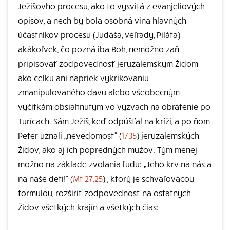
Ježišovho procesu, ako to vysvitá z evanjeliových
opisov, a nech by bola osobná vina hlavných
účastníkov procesu (Judáša, veľrady, Piláta)
akákoľvek, čo pozná iba Boh, nemožno zaň
pripisovať zodpovednosť jeruzalemským Židom
ako celku ani napriek vykrikovaniu
zmanipulovaného davu alebo všeobecným
výčitkám obsiahnutým vo výzvach na obrátenie po
Turícach. Sám Ježiš, keď odpúšťal na kríži, a po ňom
Peter uznali „nevedomosť“ (
1735
) jeruzalemských
Židov, ako aj ich popredných mužov. Tým menej
možno na základe zvolania ľudu: „Jeho krv na nás a
na naše deti!“ (
Mt 27,25
) , ktorý je schvaľovacou
formulou, rozšíriť zodpovednosť na ostatných
Židov všetkých krajín a všetkých čias: