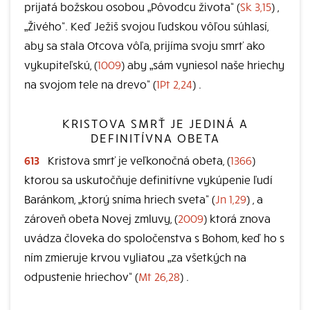
prijatá božskou osobou „Pôvodcu života“ (
Sk 3,15
) ,
„Živého“. Keď Ježiš svojou ľudskou vôľou súhlasí,
aby sa stala Otcova vôľa, prijíma svoju smrť ako
vykupiteľskú, (
1009
) aby „sám vyniesol naše hriechy
na svojom tele na drevo“ (
1Pt 2,24
) .
KRISTOVA SMRŤ JE JEDINÁ A
DEFINITÍVNA OBETA
613
Kristova smrť je veľkonočná obeta, (
1366
)
ktorou sa uskutočňuje definitívne vykúpenie ľudí
Baránkom, „ktorý sníma hriech sveta“ (
Jn 1,29
) , a
zároveň obeta Novej zmluvy, (
2009
) ktorá znova
uvádza človeka do spoločenstva s Bohom, keď ho s
ním zmieruje krvou vyliatou „za všetkých na
odpustenie hriechov“ (
Mt 26,28
) .