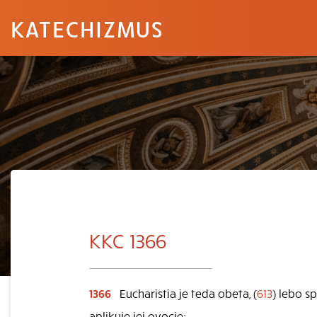
KATECHIZMUS
KKC 1366
1366
Eucharistia je teda obeta, (
613
) lebo s
aplikuje jej ovocie: