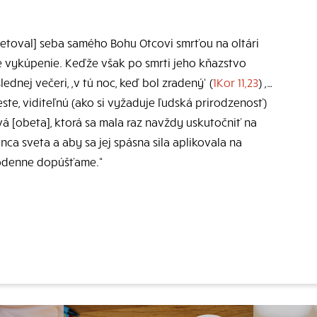
obetoval] seba samého Bohu Otcovi smrťou na oltári
né vykúpenie. Keďže však po smrti jeho kňazstvo
oslednej večeri, ,v tú noc, keď bol zradený‘ (
1Kor 11,23
) ,…
este, viditeľnú (ako si vyžaduje ľudská prirodzenosť)
á [obeta], ktorá sa mala raz navždy uskutočniť na
onca sveta a aby sa jej spásna sila aplikovala na
dodenne dopúšťame.“