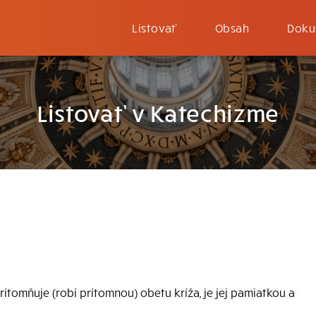
Listovať
Obsah
Doku
Listovať v Katechizme
prítomňuje (robí prítomnou) obetu kríža, je jej pamiatkou a