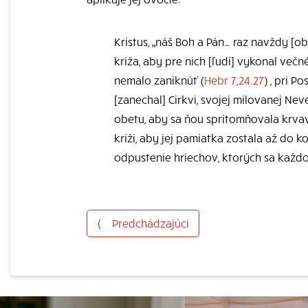
Kristus, „náš Boh a Pán… raz navždy [
kríža, aby pre nich [ľudí] vykonal več
nemalo zaniknúť (
Hebr 7,24.27
) , pri P
[zanechal] Cirkvi, svojej milovanej Nev
obetu, aby sa ňou sprítomňovala krvav
kríži, aby jej pamiatka zostala až do k
odpustenie hriechov, ktorých sa kaž
⟨
Predchádzajúci