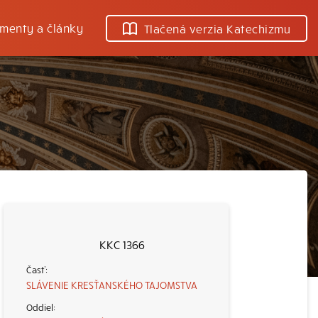
menty a články
Tlačená verzia Katechizmu
KKC 1366
SLÁVENIE KRESŤANSKÉHO TAJOMSTVA