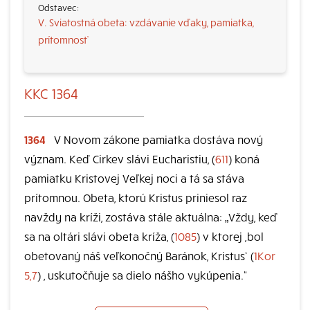
V. Sviatostná obeta: vzdávanie vďaky, pamiatka,
prítomnosť
KKC 1364
1364
V Novom zákone pamiatka dostáva nový
význam. Keď Cirkev slávi Eucharistiu, (
611
) koná
pamiatku Kristovej Veľkej noci a tá sa stáva
prítomnou. Obeta, ktorú Kristus priniesol raz
navždy na kríži, zostáva stále aktuálna: „Vždy, keď
sa na oltári slávi obeta kríža, (
1085
) v ktorej ,bol
obetovaný náš veľkonočný Baránok, Kristus‘ (
1Kor
5,7
) , uskutočňuje sa dielo nášho vykúpenia.“