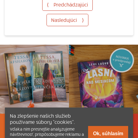
⟨
Predchádzajúci
Nasledujúci
⟩
Na zlepšenie našich služieb
používame súbory “cookies”.
Listovať
Obsah
Dokumenty a články
Vďaka nim presnejšie analyzujeme
Ok, súhlasím
návštevnosť, prispôsobujeme reklamu a