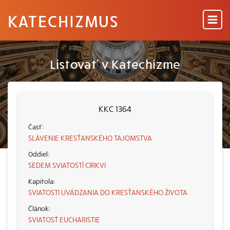
KATECHIZMUS
Listovať v Katechizme
KKC 1364
SLÁVENIE KRESŤANSKÉHO TAJOMSTVA
SEDEM SVIATOSTÍ CIRKVI
SVIATOSTI UVÁDZANIA DO KRESŤANSKÉHO ŽIVOTA
SVIATOSŤ EUCHARISTIE