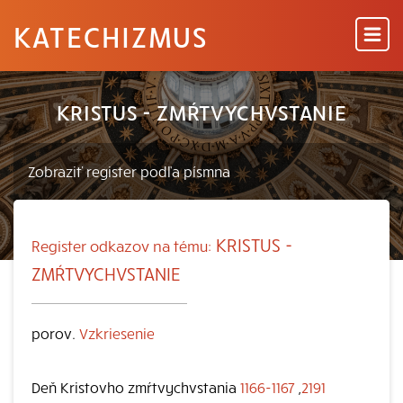
KATECHIZMUS
KRISTUS - ZMŔTVYCHVSTANIE
KRISTUS -
Register odkazov na tému:
ZMŔTVYCHVSTANIE
porov.
Vzkriesenie
Deň Kristovho zmŕtvychvstania
1166-1167
,
2191