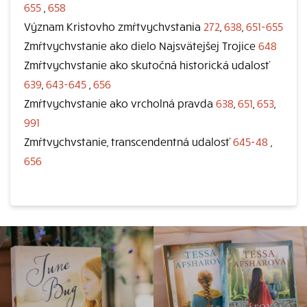
655
,
658
Význam Kristovho zmŕtvychvstania
272
,
638
,
651-655
Zmŕtvychvstanie ako dielo Najsvätejšej Trojice
648
Zmŕtvychvstanie ako skutočná historická udalosť
639
,
643-645
,
656
Zmŕtvychvstanie ako vrcholná pravda
638
,
651
,
653
,
991
Zmŕtvychvstanie, transcendentná udalosť
645-48
,
656