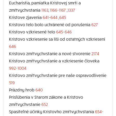
Eucharistia, pamiatka Kristovej smrti a
zmŕtvychvstania
1163
,
1166-1167
,
1337
Kristove zjavenia
641-644
,
645
Kristovo telo bolo uchránené od porušenia
627
Kristovo vzkriesené telo
645-646
Kristovo vzkriesenie sa líši od ostatných vzkriesení
646
Kristovo zmŕtvychvstanie a nové stvorenie
2174
Kristovo zmŕtvychvstanie a vzkriesenie človeka
992-1004
Kristovo zmŕtvychvstanie pre naše ospravodlivenie
519
Prázdny hrob
640
Prisľúbenia v Starom zákone a Kristovo
zmŕtvychvstanie
652
Spasiteľné účinky Kristovho zmŕtvychvstania
654-