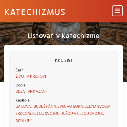
KATECHIZMUS
Listovať v Katechizme
KKC 2191
ŽIVOT V KRISTOVI
DESAŤ PRIKÁZANÍ
„MILOVAŤ BUDEŠ PÁNA, SVOJHO BOHA, CELÝM SVOJÍM
SRDCOM, CELOU SVOJOU DUŠOU A CELOU SVOJOU
MYSĽOU“