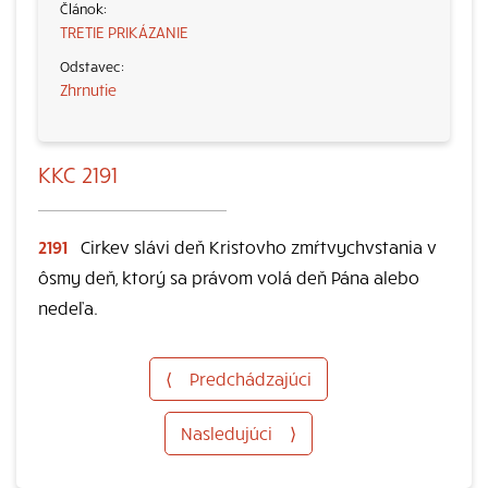
TRETIE PRIKÁZANIE
Zhrnutie
KKC 2191
2191
Cirkev slávi deň Kristovho zmŕtvychvstania v
ôsmy deň, ktorý sa právom volá deň Pána alebo
nedeľa.
⟨
Predchádzajúci
Nasledujúci
⟩