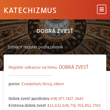
KATECHIZMUS
DOBRÁ ZVESŤ
DOBRÁ ZVESŤ
Register odkazov na tému:
porov.
Evanjelium
,
Nový zákon
Dobrá zvesť apoštolov
638
,
977
,
1427
,
2443
Kristova dobrá zvesť
422
,
632
,
634
,
714
,
763
,
852
,
2763