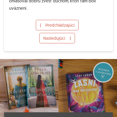
ohlasoval dobrú zvesť duchom, ktorí tam boli
uväznení.
⟨
Predchádzajúci
Nasledujúci
⟩