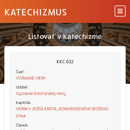
KATECHIZMUS
Listovať v Katechizme
KKC 632
VYZNANIE VIERY
Vyznanie kresťanskej viery
VERÍM V JEŽIŠA KRISTA, JEDNORODENÉHO BOŽIEHO
SYNA