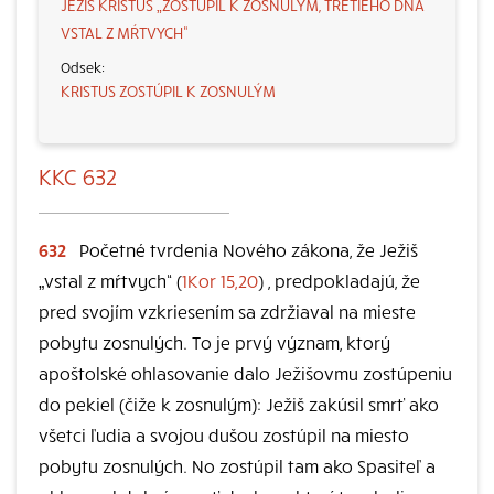
JEŽIŠ KRISTUS „ZOSTÚPIL K ZOSNULÝM, TRETIEHO DŇA
VSTAL Z MŔTVYCH“
KRISTUS ZOSTÚPIL K ZOSNULÝM
KKC 632
632
Početné tvrdenia Nového zákona, že Ježiš
„vstal z mŕtvych“ (
1Kor 15,20
) , predpokladajú, že
pred svojím vzkriesením sa zdržiaval na mieste
pobytu zosnulých. To je prvý význam, ktorý
apoštolské ohlasovanie dalo Ježišovmu zostúpeniu
do pekiel (čiže k zosnulým): Ježiš zakúsil smrť ako
všetci ľudia a svojou dušou zostúpil na miesto
pobytu zosnulých. No zostúpil tam ako Spasiteľ a