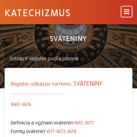
KATECHIZMUS
SVÄTENINY
SVÄTENINY
Register odkazov na tému:
1667-1676
Definícia a výžnam svätenín
1667
,
1677
Formy svätenín
1671-1673
,
1678