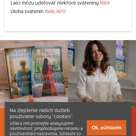
Laici môžu udeľovať niektoré sväteniny
1669
Úloha svätenín
1668
,
1670
Na zlepšenie našich služieb
používame súbory “cookies”.
Listovať
Obsah
Dokumenty a články
Vďaka nim presnejšie analyzujeme
Ok, súhlasím
návštevnosť, prispôsobujeme reklamu a
používateľské nastavenia. Súhlasíte so
Kontakt
Tlačená verzia Katechizmu