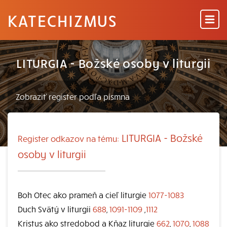
KATECHIZMUS
LITURGIA - Božské osoby v liturgii
LITURGIA - Božské
Register odkazov na tému:
osoby v liturgii
Boh Otec ako prameň a cieľ liturgie
1077-1083
Duch Svätý v liturgii
688
,
1091-1109
,
1112
Kristus ako stredobod a Kňaz liturgie
662
,
1070
,
1088