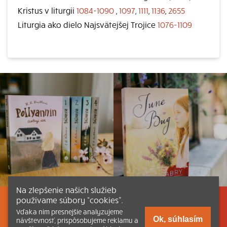
Kristus v liturgii
1084-1090
,
1097
,
1111
,
1136
,
2655
Liturgia ako dielo Najsvätejšej Trojice
1076-1109
Na zlepšenie našich služieb
používame súbory “cookies”.
Listovať
Obsah
Dokumenty a články
Vďaka nim presnejšie analyzujeme
Ok, súhlasím
návštevnosť, prispôsobujeme reklamu a